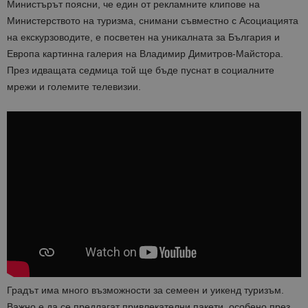
Министърът поясни, че един от рекламните клипове на
Министерството на туризма, снимани съвместно с Асоциацията
на екскурзоводите, е посветен на уникалната за България и
Европа картинна галерия на Владимир Димитров-Майстора.
През идващата седмица той ще бъде пуснат в социалните
мрежи и големите телевизии.
Градът има много възможности за семеен и уикенд туризъм.
Важно е да се предлагат привлекателни пакети, особено през