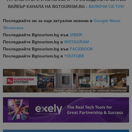
ВАЙБЪР КАНАЛА НА BGTOURISM.BG -
ВКЛЮЧИ СЕ ТУК
!
Последвайте ни за още актуални новини
в
Google News
Showcase
Последвайте
Bgtourism.bg във
VIBER
Последвайте
Bgtourism.bg в
INSTAGRAM
Последвайте
Bgtourism.bg във
FACEBOOK
Последвайте
Bgtourism.bg в
YOUTUBE