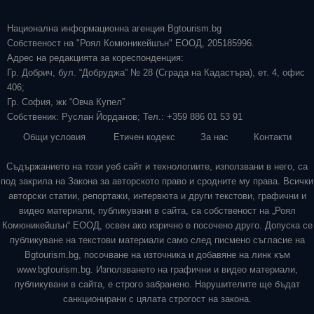
Национална информационна агенция Bgtourism.bg
Собственост на "Роял Комюникейшън" ЕООД, 205185996.
Адрес на редакцията за кореспонденция:
Гр. Добрич, бул. “Добруджа” № 28 (Сграда на Кадастъра), ет. 4, офис
406;
Гр. София, жк “Овча Купел”
Собственик: Руслан Йорданов; Тел.: +359 886 01 53 91
Общи условия
Етичен кодекс
За нас
Контакти
Съдържанието на този уеб сайт и технологиите, използвани в него, са
под закрила на Закона за авторското право и сродните му права. Всички
авторски статии, репортажи, интервюта и други текстови, графични и
видео материали, публикувани в сайта, са собственост на „Роял
Комюникейшън“ ЕООД, освен ако изрично е посочено друго. Допуска се
публикуване на текстови материали само след писмено съгласие на
Bgtourism.bg, посочване на източника и добавяне на линк към
www.bgtourism.bg. Използването на графични и видео материали,
публикувани в сайта, е строго забранено. Нарушителите ще бъдат
санкционирани с цялата строгост на закона.