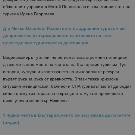
областният управител Матей Попниколов и зам.-министърът на
туризма Ирена Георгиева.
Д-р Митко Василев: Развитието на здравния туризъм ще
допринесе за утвърждаването на страната ни като
целогодишна туристическа дестинация
Вицепремиерът уточни, че регионът има огромния потенциал
да заеме важно място на картата на българския туризъм. Тук
история, култура и използването на минералните ресурси
вървят ръка за ръка от древността. В тази тежка кризисна
ситуация медицинския, балнео- и СПА туризмът могат да бъдат
силен стимул за отрасъла и връщането му към предишните
нива, уточни министър Николова.
9 чудни места в България, които си заслужава да посетите
(видео)