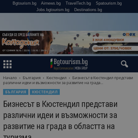
Bgtourism.bg
Airnews.bg
TravelTech.bg
Spatourism.bg
Jobs.bgtourism.bg
Destinations.bg
Начало
България
Кюстендил
Бизнесът в Кюстендил представи
различни идеи и възможности за развитие на града...
БЪЛГАРИЯ
КЮСТЕНДИЛ
Бизнесът в Кюстендил представи
различни идеи и възможности за
развитие на града в областта на
туризма