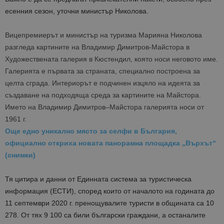
есенния сезон, уточни министър Николова.
Вицепремиерът и министър на туризма Марияна Николова
разгледа картините на Владимир Димитров-Майстора в
Художествената галерия в Кюстендил, която носи неговото име.
Галерията е първата за страната, специално построена за
целта сграда. Интериорът е подчинен изцяло на идеята за
създаване на подходяща среда за картините на Майстора.
Името на Владимир Димитров–Майстора галерията носи от
1961 г.
Още едно уникално място за селфи в България,
официално откриха новата панорамна площадка „Върхът“
(снимки)
Тя цитира и данни от Единната система за туристическа
информация (ЕСТИ), според които от началото на годината до
11 септември 2020 г. пренощувалите туристи в общината са 10
278. От тях 9 100 са били български граждани, а останалите