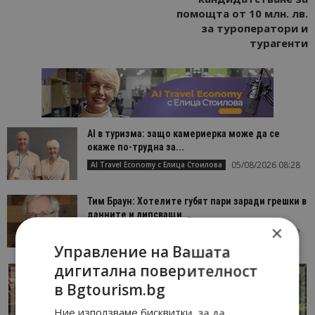
помощта от 10 млн. лв.
за туроператори и
турагенти
AI в туризма: защо камериерка може да се
окаже по-трудна за...
05/08/2026 08:28
AI Travel Economy с Елица Стоилова
Тим Браун: Хотелите губят пари заради грешки в
данните и липсващи...
×
13/07/2026 09:02
AI Travel Economy с Елица Стоилова
Управление на Вашата
дигитална поверителност
в Bgtourism.bg
Ние използваме бисквитки, за да