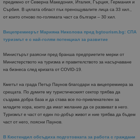
предимно от Северна Македония, Италия, Гърция, Германия и
Сърбия. В цялата област пък пренощувалите лица са 33 хил.,
от които отново по-голямата част са българи – 30 хил.
Вицепремиерът Марияна Николова пред bgtourism.bg: СПА
туризмът е с най-голям потенциал за развитие
Министърът разясни пред бранша предприетите мерки от
Министерството на туризма и правителството за насърчаване
на бизнеса след кризата от COVID-19.
Кметът на града Петър Паунов благодари на вицепремиера за
срещата. По думите му туристическият сектор трябва да
създава добра база и да става все по-привлекателен за
младите хора, които да имат желание да се развиват в него.
Туризмът е част от един по-добър живот и ние трябва да бъдем
част от него, поясни Паунов.
В Кюстендил обсъдиха подготовката за работа с граждани