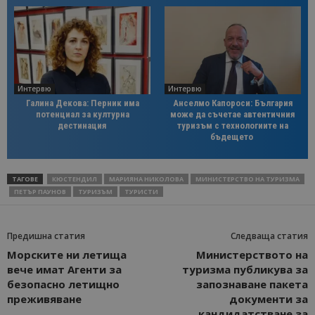
Интервю
Интервю
Галина Декова: Перник има
Анселмо Капороси: България
потенциал за културна
може да съчетае автентичния
дестинация
туризъм с технологиите на
бъдещето
ТАГОВЕ
КЮСТЕНДИЛ
МАРИЯНА НИКОЛОВА
МИНИСТЕРСТВО НА ТУРИЗМА
ПЕТЪР ПАУНОВ
ТУРИЗЪМ
ТУРИСТИ
Предишна статия
Следваща статия
Морските ни летища
Министерството на
вече имат Агенти за
туризма публикува за
безопасно летищно
запознаване пакета
преживяване
документи за
кандидатстване за