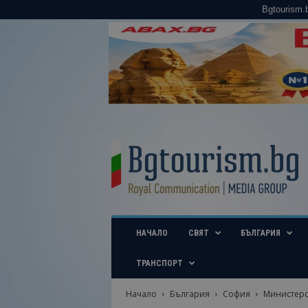
Bgtourism.
B
g
t
o
u
r
i
НАЧАЛО
СВЯТ
БЪЛГАРИЯ
s
m
.
ТРАНСПОРТ
b
g
Начало
България
София
Министерст
–