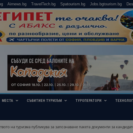
bg
Airnews.bg
TravelTech.bg
Spatourism.bg
Jobs.bgtourism.bg
Des
МЕСТА
СЪБИТИЕН ТУРИЗЪМ
ТУРОПЕРАТОРИ
ТЕХНОЛО
вото на туризма публикува за запознаване пакета документи за кандидатс