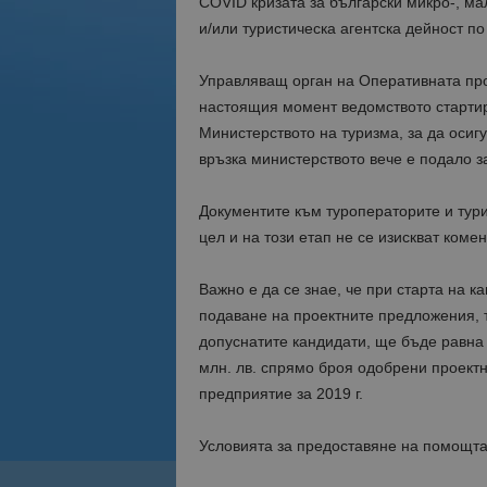
COVID кризата за български микро-, м
и/или туристическа агентска дейност по
Управляващ орган на Оперативната про
настоящия момент ведомството стартир
Министерството на туризма, за да осигу
връзка министерството вече е подало з
Документите към туроператорите и тур
цел и на този етап не се изискват ком
Важно е да се знае, че при старта на к
подаване на проектните предложения, т
допуснатите кандидати, ще бъде равна
млн. лв. спрямо броя одобрени проект
предприятие за 2019 г.
Условията за предоставяне на помощта