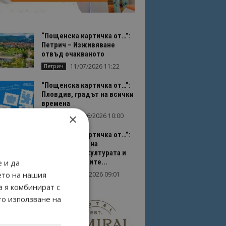
“Пощенска картичка от…”:
Петрич – Изживяване
отвъд очакваното
11/07/2026 11:22
Петрич
“Пощенска картичка от…”:
Пловдив, градът на всички
времена
×
23/06/2026 10:00
Пловдив
“Пощенска картичка от…”:
Перник – град на
традициите, културата и
вдъхновяващите...
 и да
ето на нашия
17/06/2026 09:01
Перник
а я комбинират с
то използване на