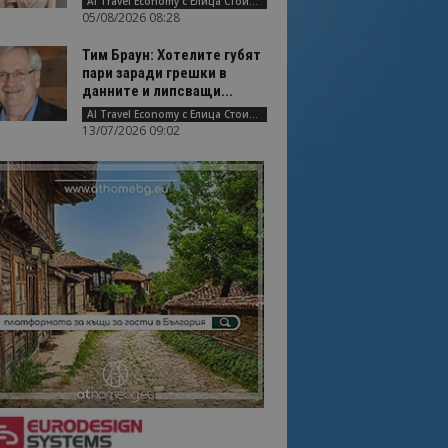
AI Travel Economy с Елица Стоилова
05/08/2026 08:28
Тим Браун: Хотелите губят
пари заради грешки в
данните и липсващи...
AI Travel Economy с Елица Стоилова
13/07/2026 09:02