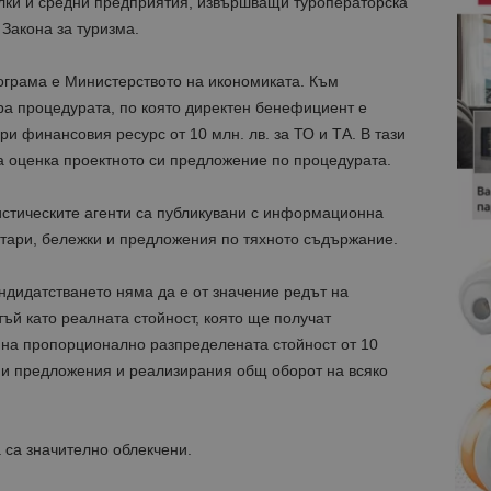
алки и средни предприятия, извършващи туроператорска
 Закона за туризма.
грама е Министерството на икономиката. Към
а процедурата, по която директен бенефициент е
ри финансовия ресурс от 10 млн. лв. за ТО и ТА. В тази
а оценка проектното си предложение по процедурата.
истическите агенти са публикувани с информационна
ентари, бележки и предложения по тяхното съдържание.
андидатстването няма да е от значение редът на
ъй като реалната стойност, която ще получат
 на пропорционално разпределената стойност от 10
ни предложения и реализирания общ оборот на всяко
 са значително облекчени.