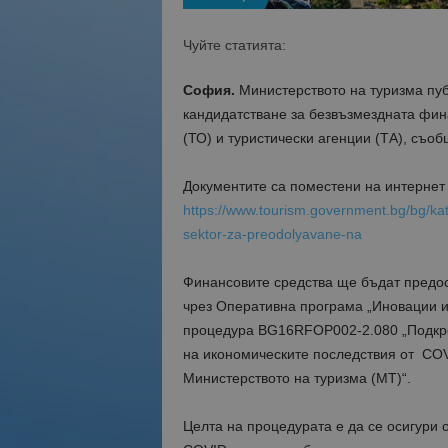
Чуйте статията:
София.
Министерството на туризма пуб
кандидатстване за безвъзмездната фин
(ТО) и туристически агенции (ТА), съо
Документите са поместени на интернет 
https://www.tourism.government.bg/bg/kat
sektor-za-preodolyavane-na
Финансовите средства ще бъдат предос
чрез Оперативна програма „Иновации и
процедура BG16RFOP002-2.080 „Подкре
на икономическите последствия от COV
Министерството на туризма (МТ)“.
Целта на процедурата е да се осигури 