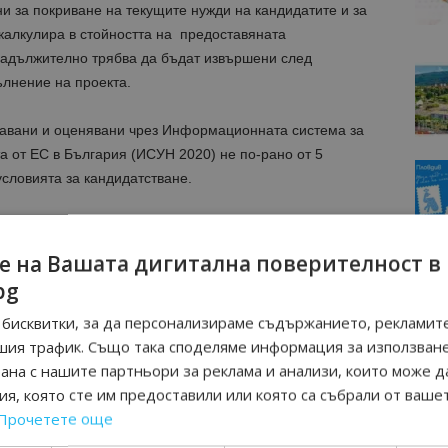
и за покриване на текущите нужди на кандидатите и за
 калкулира в стойността на предоставяната
 задължително трябва да бъдат извършени след
пълнение на проекта.
авани и оценявани чрез Информационната система за
 от ЕС в България (ИСУН 2020) не по-рано от 5
словията за кандидатстване.
ложения се предвижда да бъде минимум 5 календарни
е на Вашата дигитална поверителност в
bg
всеки от кандидатите трябва да заяви в проектното си
бисквитки, за да персонализираме съдържанието, рекламите
и оборот за 2019 г., но не повече от прага на de
шия трафик. Също така споделяме информация за използван
рана с нашите партньори за реклама и анализи, които може д
я, която сте им предоставили или която са събрали от ваше
ъзка с предстоящото набиране на предложения от
Прочетете още