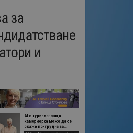
а за
андидатстване
атори и
AI в туризма: защо
камериерка може да се
окаже по-трудна за...