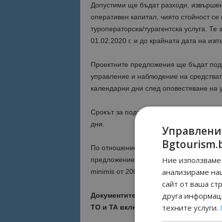
Допустими ще бъдат разходи, извършен
оперативен капитал, чиято стойност се
туроператорска/турагентска услуга. Те
01.02.2020 г. и до крайната дата на из
Проектните предложения ще бъдат под
управление и наблюдение на средствата
календарни дни след оповестяване на у
Срокът за подаване на проектни пред
дни.
Управлени
Bgtourism.
По отношение на бюджета по проектите 
Ние използваме 
предложение стойност до 10% от общия с
анализираме на
minimis от 200 000 евро или 391 166 лв.
сайт от ваша ст
друга информаци
Документите за запознаване във вр
техните услуги.
ТО и ТА включват: