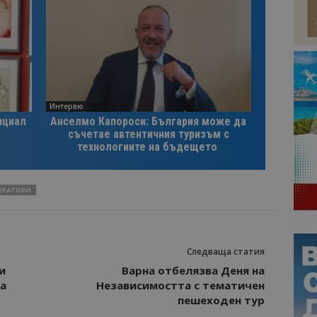
Интервю
нциал
Анселмо Капороси: България може да
съчетае автентичния туризъм с
технологиите на бъдещето
ЕРАТОРИ
Следваща статия
и
Варна отбелязва Деня на
а
Независимостта с тематичен
пешеходен тур