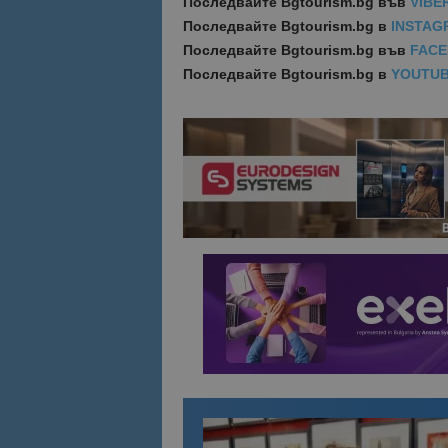
Последвайте
Bgtourism.bg във
VIBE
Последвайте
Bgtourism.bg в
INSTAG
Име
Последвайте
Bgtourism.bg във
FAC
Име
sc_is_visitor_uniq
Последвайте
Bgtourism.bg в
YOUTU
is_visitor_unique
is_unique
_ga_B09EBBY8PY
_ga_WXPDN4HSCV
_ga_FK650GXHRZ
_ga