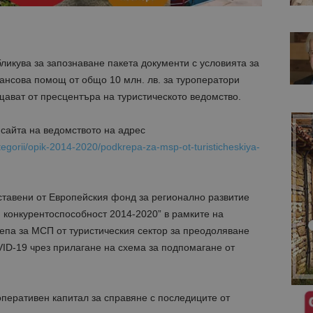
ликува за запознаване пакета документи с условията за
ансова помощ от общо 10 млн. лв. за туроператори
бщават от пресцентъра на туристическото ведомство.
сайта на ведомството на адрес
egorii/opik-2014-2020/podkrepa-za-msp-ot-turisticheskiya-
тавени от Европейския фонд за регионално развитие
 конкурентоспособност 2014-2020” в рамките на
па за МСП от туристическия сектор за преодоляване
ID-19 чрез прилагане на схема за подпомагане от
оперативен капитал за справяне с последиците от