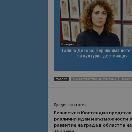
Интервю
Галина Декова: Перник има поте
за културна дестинация
ТАГОВЕ
МИНИСТЕРСТВО НА ТУРИЗМА
ТУРОП
Предишна статия
Бизнесът в Кюстендил представ
различни идеи и възможности з
развитие на града в областта на
туризма