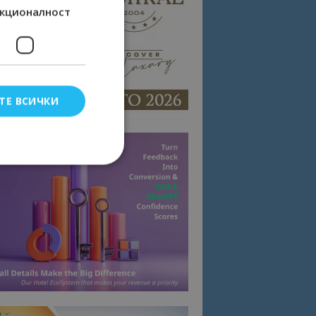
кционалност
ТЕ ВСИЧКИ
елско влизане и
тки.
омните съгласието
квитки на сайта.