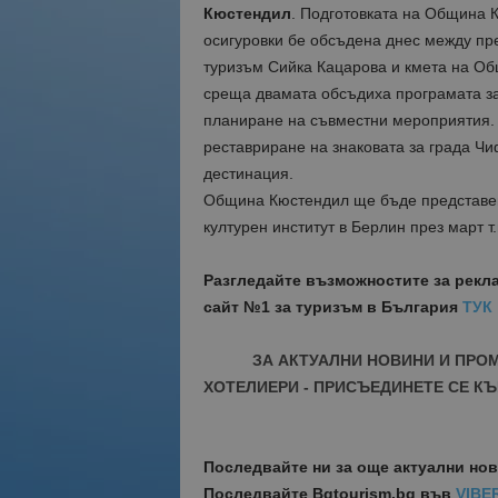
Кюстендил
. Подготовката на Община К
осигуровки бе обсъдена днес между пр
туризъм Сийка Кацарова и кмета на Об
среща двамата обсъдиха програмата за
планиране на съвместни мероприятия. 
реставриране на знаковата за града Чи
дестинация.
Община Кюстендил ще бъде представен
културен институт в Берлин през март т.
Разгледайте възможностите за рекл
сайт №1 за туризъм в България
ТУК
ЗА АКТУАЛНИ НОВИНИ И ПРО
ХОТЕЛИЕРИ - ПРИСЪЕДИНЕТЕ СЕ КЪ
Последвайте ни за още актуални но
Последвайте
Bgtourism.bg във
VIBE