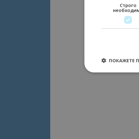
Строго
необходи
ПОКАЖЕТЕ 
Строго необходимит
управление на акау
Име
cookie_notice_acc