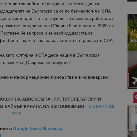
юстендил за работа с граждани с немски здравни
едседателят на Български съюз по балнеология и СПА
щина Кюстендил Петър Паунов. По време на работната
 развитие на туризма на Община Кюстендил за 2020 г. и
Поставен бе въпроса и за необходимостта от
фте Баня – важна част за развитието на града като СПА
а като културна и СПА дестинация в Българския
г. с изложба „Съвременно изкуство“.
амно и информационно присъствие в новинарски
МОЦИИ НА АВИОКОМПАНИИ, ТУРОПЕРАТОРИ И
М ВАЙБЪР КАНАЛА НА BGTOURISM.BG -
ВКЛЮЧИ СЕ
ТУК
!
вини
в
Google News Showcase
R