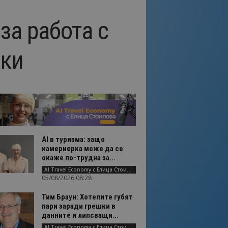
за работа с
вки
AI в туризма: защо
камериерка може да се
окаже по-трудна за...
AI Travel Economy с Елица Стоилова
05/08/2026 08:28
Тим Браун: Хотелите губят
пари заради грешки в
данните и липсващи...
AI Travel Economy с Елица Стоилова