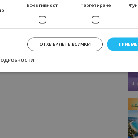
Ефективност
Таргетиране
Фун
мо
ОТХВЪРЛЕТЕ ВСИЧКИ
ПРИЕМЕ
ПОДРОБНОСТИ
Строго необходимо
Ефективност
Таргетиране
Функционалност
е бисквитки позволяват основната функционалност на уебсайта, като потребит
нта. Уебсайтът не може да се използва правилно без строго необходими бискви
Доставчик
/
Валиден
Описание
Домейн
до
epted
lisandraramos.com
7 дни
Тази бисквитка се използва, за да зап
bgtourism.bg
на потребителя за използването на бис