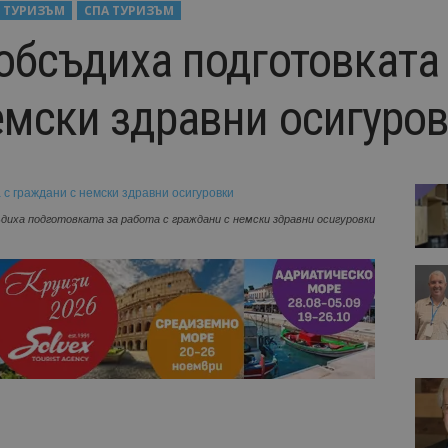
 ТУРИЗЪМ
СПА ТУРИЗЪМ
обсъдиха подготовката 
емски здравни осигуро
диха подготовката за работа с граждани с немски здравни осигуровки