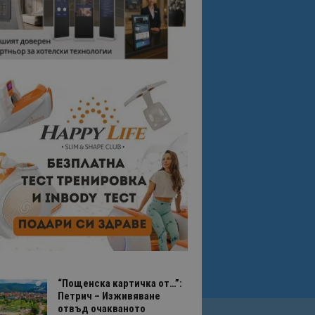
“Пощенска картичка от…”:
Петрич – Изживяване
отвъд очакваното