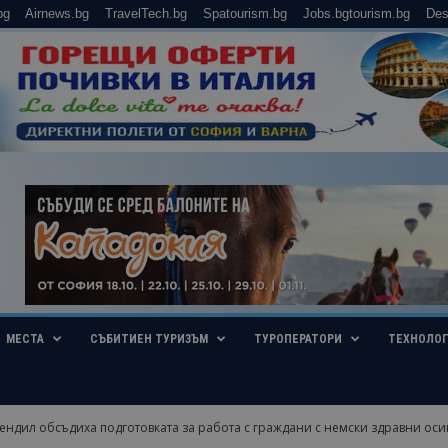
bg
Airnews.bg
TravelTech.bg
Spatourism.bg
Jobs.bgtourism.bg
Des
МЕСТА
СЪБИТИЕН ТУРИЗЪМ
ТУРОПЕРАТОРИ
ТЕХНОЛО
ендил обсъдиха подготовката за работа с граждани с немски здравни оси