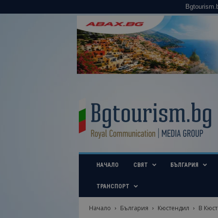
Bgtourism.
B
g
t
o
u
r
i
НАЧАЛО
СВЯТ
БЪЛГАРИЯ
s
m
.
ТРАНСПОРТ
b
g
Начало
България
Кюстендил
В Кюст
–