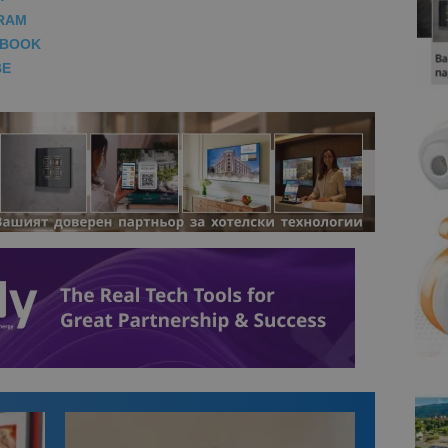
RAM
EBOOK
BE