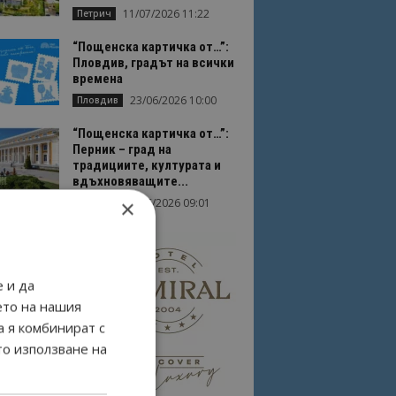
11/07/2026 11:22
Петрич
“Пощенска картичка от…”:
Пловдив, градът на всички
времена
23/06/2026 10:00
Пловдив
“Пощенска картичка от…”:
Перник – град на
традициите, културата и
вдъхновяващите...
×
17/06/2026 09:01
Перник
 и да
ето на нашия
а я комбинират с
то използване на