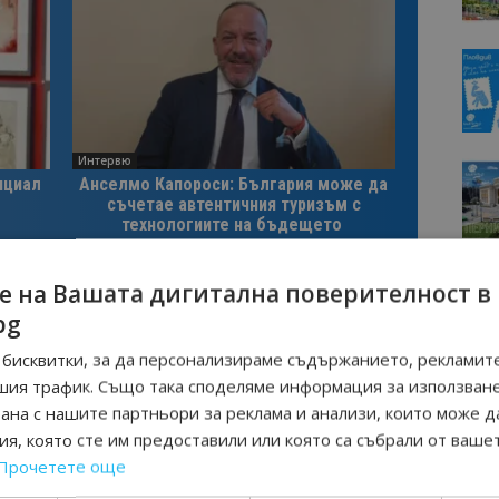
Интервю
нциал
Анселмо Капороси: България може да
съчетае автентичния туризъм с
технологиите на бъдещето
е на Вашата дигитална поверителност в
ОВ
СИЙКА КАЦАРОВА
СПА ДЕСТИНАЦИЯ
bg
бисквитки, за да персонализираме съдържанието, рекламите
шия трафик. Също така споделяме информация за използван
Следваща статия
рана с нашите партньори за реклама и анализи, които може д
23% ръст на нощувките през
я, която сте им предоставили или която са събрали от ваше
екти
ноември в област Добрич
Прочетете още