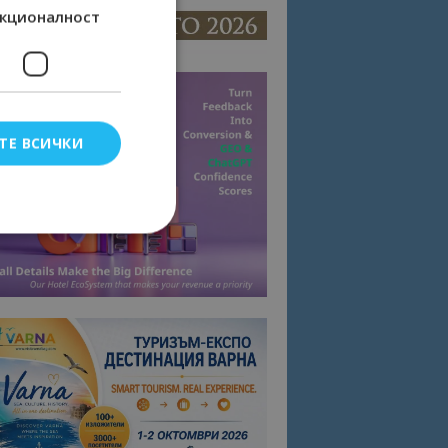
кционалност
ТЕ ВСИЧКИ
елско влизане и
тки.
омните съгласието
квитки на сайта.