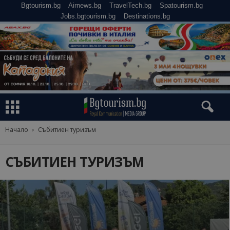
Bgtourism.bg
Airnews.bg
TravelTech.bg
Spatourism.bg
Jobs.bgtourism.bg
Destinations.bg
Начало
Събитиен туризъм
СЪБИТИЕН ТУРИЗЪМ