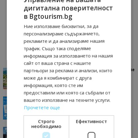
дигитална поверителност
в Bgtourism.bg
Ние използваме бисквитки, за да
персонализираме съдържанието,
рекламите и да анализираме нашия
трафик. Също така споделяме
информация за използването на нашия
сайт от ваша страна с нашите
“Пощенска картичка от…”: Петрич – Изживяване
партньори за реклама и анализи, които
отвъд очакваното
може да я комбинират с друга
11/07/2026 11:22
Петрич
информация, която сте им
предоставили или която са събрали от
“Пощенска картичка от…”: Пловдив, градът на
вашето използване на техните услуги.
всички времена
Прочетете още
23/06/2026 10:00
Пловдив
Строго
Ефективност
необходимо
“Пощенска картичка от…”: Перник – град на
традициите, културата и вдъхновяващите...