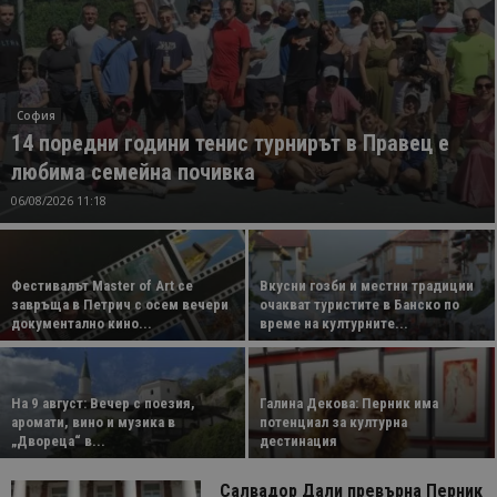
София
14 поредни години тенис турнирът в Правец е
любима семейна почивка
06/08/2026 11:18
Фестивалът Master of Art се
Вкусни гозби и местни традиции
завръща в Петрич с осем вечери
очакват туристите в Банско по
документално кино...
време на културните...
На 9 август: Вечер с поезия,
Галина Декова: Перник има
аромати, вино и музика в
потенциал за културна
„Двореца“ в...
дестинация
Салвадор Дали превърна Перник