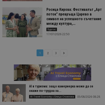
Росица Кирова: Фестивалът „Арт
поток” превръща Царево в
символ на успешното съчетание
между култура,...
Бургас
17/07/2026 22:50
1
2
3
AI в туризма: защо камериерка може да се
окаже по-трудна за...
05/08/2026 08:28
AI Travel Economy с Елица Стоилова