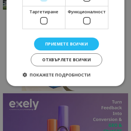
17/06/2026 09:01
Перник
Таргетиране
Функционалност
ПРИЕМЕТЕ ВСИЧКИ
ОТХВЪРЛЕТЕ ВСИЧКИ
ПОКАЖЕТЕ ПОДРОБНОСТИ
Строго необходимо
Ефективност
Таргетиране
Функционалност
Строго необходимите бисквитки позволяват
основната функционалност на уебсайта, като
потребителско влизане и управление на