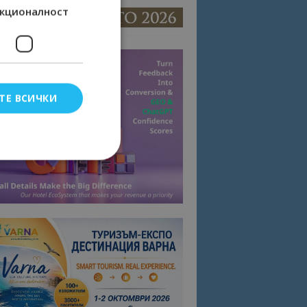
кционалност
ТЕ ВСИЧКИ
елско влизане и
тки.
омните съгласието
квитки на сайта.