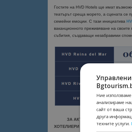
Гостите на HVD Hotels ще имат възможно
театърът среща морето, а сцената се 
семейни емоции. С тази инициатива
HV
ваканционното преживяване на своите г
събития, създаващи незабравими споме
Управлени
Bgtourism.
Ние използваме 
анализираме на
сайт от ваша ст
друга информаци
ЗА АКТУАЛНИ НОВИНИ И ПРО
техните услуги.
ХОТЕЛИЕРИ - ПРИСЪЕДИНЕТЕ СЕ КЪ