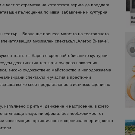
 е част от стремежа на хотелската верига да предлага
етаващи пълноценна почивка, забавление и културна
ен театър – Варна ще пренесе магията на театралното
 впечатляващия музикален спектакъл „Алегро Виваче“.
уклен театър – Варна е сред най-обичаните културни
 седем десетилетия театърът очарова поколения
овки, високо художествено майсторство и неподражаема
реализирани спектакли и участия в престижни
връща всяко свое представление в истинско сценично
у, изпълнено с ритъм, движение и настроение, в което
впечатляващи визуални ефекти. Без необходимост от
ии чрез емоция, артистичност и сценична енергия, която
ители.