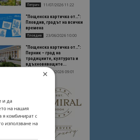
11/07/2026 11:22
Петрич
“Пощенска картичка от…”:
Пловдив, градът на всички
времена
23/06/2026 10:00
Пловдив
“Пощенска картичка от…”:
Перник – град на
традициите, културата и
вдъхновяващите...
×
17/06/2026 09:01
Перник
 и да
ето на нашия
а я комбинират с
то използване на