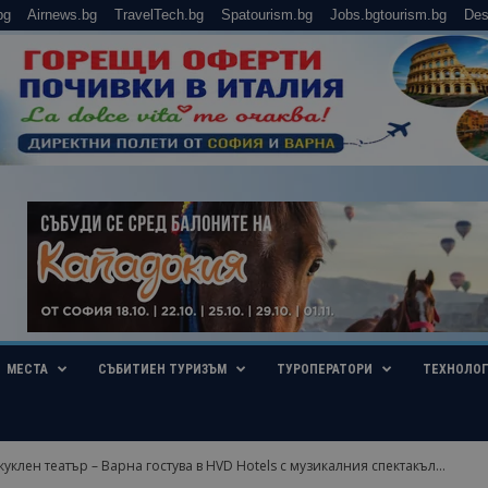
bg
Airnews.bg
TravelTech.bg
Spatourism.bg
Jobs.bgtourism.bg
Des
МЕСТА
СЪБИТИЕН ТУРИЗЪМ
ТУРОПЕРАТОРИ
ТЕХНОЛО
уклен театър – Варна гостува в HVD Hotels с музикалния спектакъл...