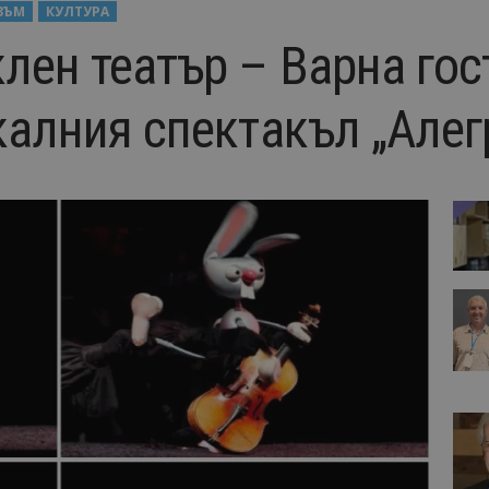
ЗЪМ
КУЛТУРА
лен театър – Варна гос
калния спектакъл „Алег