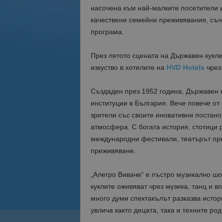
насочена към най-малките посетители и
качествени семейни преживявания, съч
програма.
През лятото сцената на Държавен кукл
изкуство в хотелите на
HVD Hotels
чрез
Създаден през 1952 година, Държавен к
институции в България. Вече повече от
зрители със своите иновативни постан
атмосфера. С богата история, стотици 
международни фестивали, театърът пре
преживяване.
„Алегро Виваче“ е пъстро музикално шо
куклите оживяват чрез музика, танц и 
много думи спектакълът разказва истор
увлича както децата, така и техните род