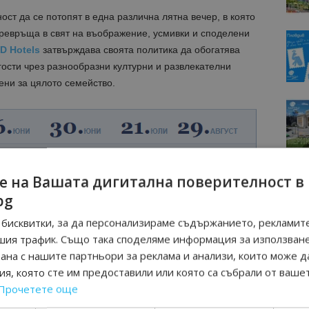
ст да се потопят в една различна лятна вечер, в която
превръща в свят на въображение, усмивки и споделени
D Hotels
затвърждава своята политика да обогатява
ости чрез разнообразни културни и развлекателни
ни за цялото семейство.
е на Вашата дигитална поверителност в
bg
бисквитки, за да персонализираме съдържанието, рекламите
шия трафик. Също така споделяме информация за използван
рана с нашите партньори за реклама и анализи, които може д
я, която сте им предоставили или която са събрали от ваше
МОЦИИ НА АВИОКОМПАНИИ, ТУРОПЕРАТОРИ И
Прочетете още
М ВАЙБЪР КАНАЛА НА BGTOURISM.BG -
ВКЛЮЧИ СЕ