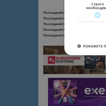
Строго
необходи
Последвайте ни за още актуални но
Последвайте
Bgtourism.bg във
VIBE
Последвайте
Bgtourism.bg в
INSTAG
Последвайте
Bgtourism.bg във
FAC
Последвайте
Bgtourism.bg в
YOUTU
ПОКАЖЕТЕ 
Строго необходимит
управление на акау
Име
cookie_notice_acc