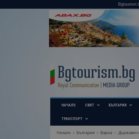
Bgtourism.
B
g
t
o
u
r
i
НАЧАЛО
СВЯТ
БЪЛГАРИЯ
s
m
.
ТРАНСПОРТ
b
g
Начало
България
Варна
Държавен к
–