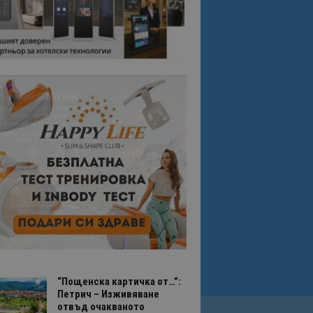
“Пощенска картичка от…”:
Петрич – Изживяване
отвъд очакваното