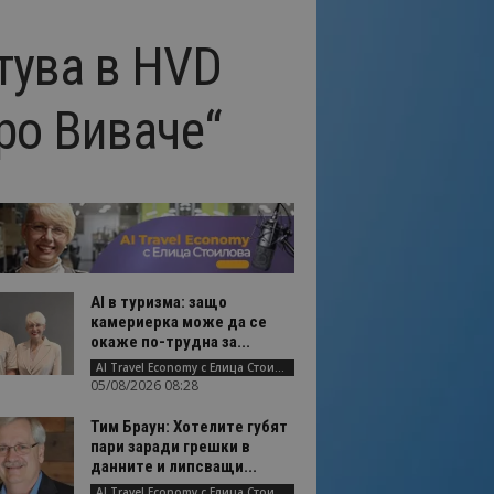
тува в HVD
ро Виваче“
AI в туризма: защо
камериерка може да се
окаже по-трудна за...
AI Travel Economy с Елица Стоилова
05/08/2026 08:28
Тим Браун: Хотелите губят
пари заради грешки в
данните и липсващи...
AI Travel Economy с Елица Стоилова