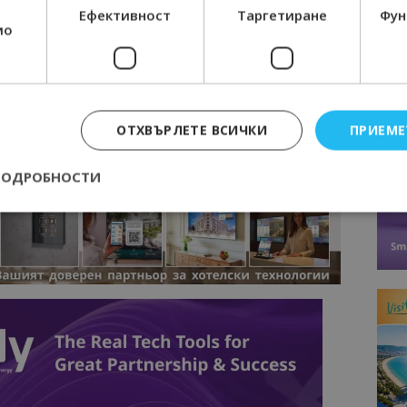
ТУК
!
Ефективност
Таргетиране
Фун
мо
вини
в
Google News Showcase
R
RAM
EBOOK
ОТХВЪРЛЕТЕ ВСИЧКИ
ПРИЕМЕ
BE
ПОДРОБНОСТИ
Строго необходимо
Ефективност
Таргетиране
Функционалност
е бисквитки позволяват основната функционалност на уебсайта, като потребит
нта. Уебсайтът не може да се използва правилно без строго необходими бискви
Доставчик
/
Валиден
Описание
Домейн
до
epted
lisandraramos.com
7 дни
Тази бисквитка се използва, за да зап
bgtourism.bg
на потребителя за използването на бис