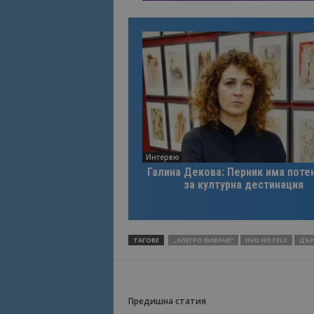
Име
Име
sc_is_visitor_uniq
is_visitor_unique
is_unique
_ga_B09EBBY8PY
Интервю
Галина Декова: Перник има поте
за културна дестинация
_ga_WXPDN4HSCV
_ga_FK650GXHRZ
ТАГОВЕ
„АЛЕГРО ВИВАЧЕ“
HVD HOTELS
ДЪР
_ga
Предишна статия