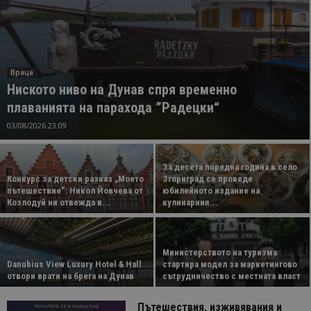
Враца
Ниското ниво на Дунав спря временно
плаванията на парахода ”Радецки“
03/08/2026 23:09
За десета поредна година в село
Конкурс за детски разказ „Моето
Згориград се проведе
пътешествие“: Никол Йовчева от
юбилейното издание на
Козлодуй ни отвежда в...
кулинарния...
Министерството на туризма
Danubius View Luxury Hotel & Hall
стартира модел за маркетингово
отвори врати на брега на Дунав
сътрудничество с местната власт
Пътешествия, изживявания и