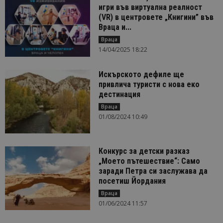
игри във виртуална реалност
(VR) в центровете „Книгини” във
Враца и...
Враца
14/04/2025 18:22
Искърското дефиле ще
привлича туристи с нова еко
дестинация
Враца
01/08/2024 10:49
Конкурс за детски разказ
„Моето пътешествие“: Само
заради Петра си заслужава да
посетиш Йордания
Враца
01/06/2024 11:57