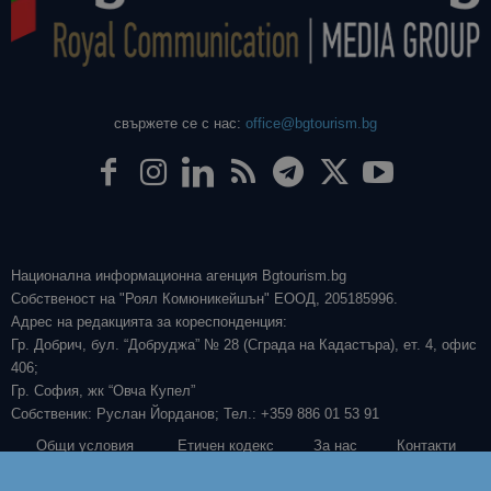
Национална информационна агенция Bgtourism.bg
Собственост на "Роял Комюникейшън" ЕООД, 205185996.
Адрес на редакцията за кореспонденция:
Гр. Добрич, бул. “Добруджа” № 28 (Сграда на Кадастъра), ет. 4, офис
406;
Гр. София, жк “Овча Купел”
Собственик: Руслан Йорданов; Тел.: +359 886 01 53 91
Общи условия
Етичен кодекс
За нас
Контакти
Съдържанието на този уеб сайт и технологиите, използвани в него, са
под закрила на Закона за авторското право и сродните му права. Всички
авторски статии, репортажи, интервюта и други текстови, графични и
видео материали, публикувани в сайта, са собственост на „Роял
Комюникейшън“ ЕООД, освен ако изрично е посочено друго. Допуска се
публикуване на текстови материали само след писмено съгласие на