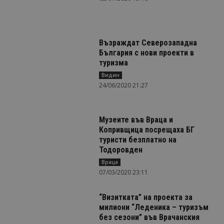
Възраждат Северозападна
България с нови проекти в
туризма
Видин
24/06/2020 21:27
Музеите във Враца и
Копривщица посрещаха БГ
туристи безплатно на
Тодоровден
Враца
07/03/2020 23:11
“Визитката” на проекта за
милиони “Леденика – туризъм
без сезони” във Врачанския
Балкан се...
Враца
26/02/2020 10:52
Туризмът е сред основните