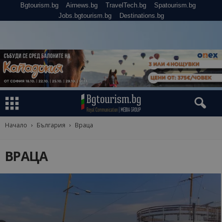
Bgtourism.bg
Airnews.bg
TravelTech.bg
Spatourism.bg
Jobs.bgtourism.bg
Destinations.bg
Начало
България
Враца
ВРАЦА