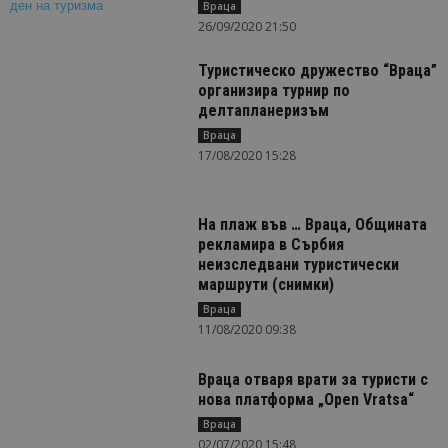
Враца
26/09/2020 21:50
Туристическо дружество “Враца”
организира турнир по
делтапланеризъм
Враца
17/08/2020 15:28
На плаж във … Враца, Общината
рекламира в Сърбия
неизследвани туристически
маршрути (снимки)
Враца
11/08/2020 09:38
Враца отваря врати за туристи с
нова платформа „Open Vratsa“
Враца
02/07/2020 15:48