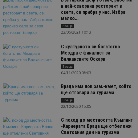
в най-северния ресторант в
света, се прибра у нас. Избра
малко...
Враца
23/06/2021 10:13
С културното си богатство
Мездра е финалист за
Балканските Оскари
Враца
04/11/2020 08:03
Враца има нов зам.-кмет, който
ще отговаря за туризма
Враца
22/10/2020 15:05
С поход до местността Къмпинг
-Кариерата Враца ще отбележи
Световния ден на туризма