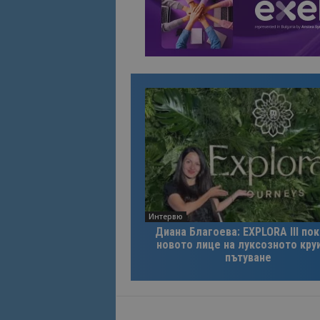
Интервю
Диана Благоева: EXPLORA III по
новото лице на луксозното кру
пътуване