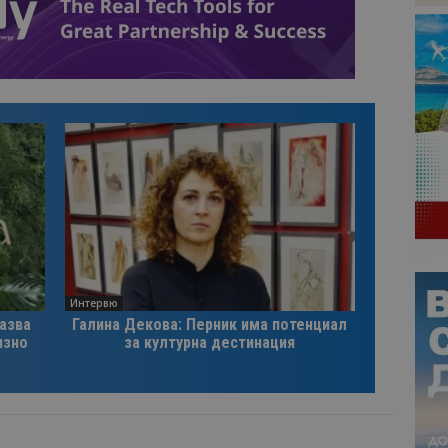
Интервю
казва
Галина Декова: Перник има потенциал
изно
за културна дестинация