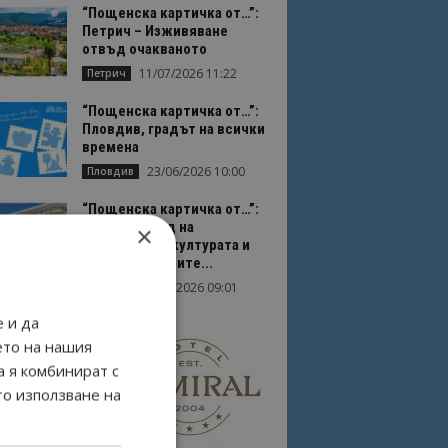
“Пощенска картичка от…”:
Петрич – Изживяване
отвъд очакваното
11/07/2026 11:22
Петрич
“Пощенска картичка от…”:
Пловдив, градът на всички
времена
23/06/2026 10:00
Пловдив
“Пощенска картичка от…”:
Перник – град на
×
традициите, културата и
вдъхновяващите...
17/06/2026 09:01
Перник
 и да
ето на нашия
а я комбинират с
то използване на