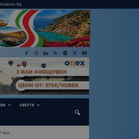
tinations.bg
ГИИ
ОФЕРТИ
 във...