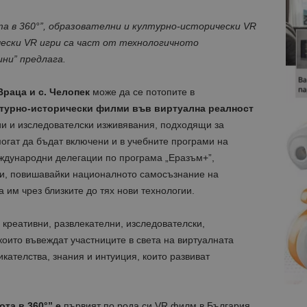
та в 360°”, образователни и културно-исторически
VR
чески
VR
игри са част от технологичното
ни” предлага.
Враца и с. Челопек
може да се потопите в
лтурно-исторически филми във виртуална реалност
и и изследователски изживявания, подходящи за
огат да бъдат включени и в учебните програми на
ждународни делегации по програма „Еразъм+”,
ни, повишавайки националното самосъзнание на
 им чрез близките до тях нови технологии.
 креативни, развлекателни, изследователски,
които въвеждат участниците в света на виртуалната
кателства, знания и интуиция, които развиват
ота в 360°”
е
първият по рода си VR филм в България
,