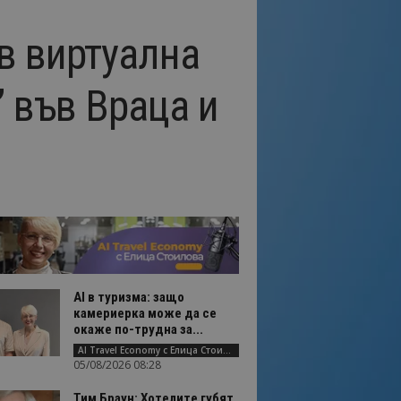
в виртуална
” във Враца и
AI в туризма: защо
камериерка може да се
окаже по-трудна за...
AI Travel Economy с Елица Стоилова
05/08/2026 08:28
Тим Браун: Хотелите губят