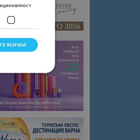
кционалност
ТЕ ВСИЧКИ
елско влизане и
тки.
омните съгласието
квитки на сайта.