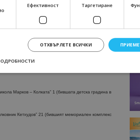
свободно движение във виртуална среда, с цел
Ефективност
Таргетиране
Фун
реалност.
мо
четаете с любима напитка или книга в
кафе-
 „Книгини”,
а в
с. Челопек – първото българско
иновативна литературна разходка, прелиствайки
ОТХВЪРЛЕТЕ ВСИЧКИ
ПРИЕМЕ
тература по улиците на врачанското село, красотата на
ско наследство, чистия въздух и не на последно място –
ПОДРОБНОСТИ
на редица езици и арт инсталации.
Строго необходимо
Ефективност
Таргетиране
Функционалност
икола Марков – Колката” 1 (бившата детска градина в
е бисквитки позволяват основната функционалност на уебсайта, като потребит
нта. Уебсайтът не може да се използва правилно без строго необходими бискви
Доставчик
/
Валиден
Описание
Полковник Кетхудов” 21 (бившият мемориален комплекс
Домейн
до
epted
lisandraramos.com
7 дни
Тази бисквитка се използва, за да зап
bgtourism.bg
на потребителя за използването на бис