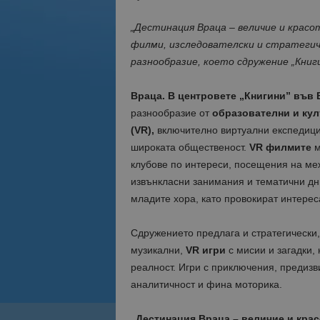
„Дестинация Враца – величие и красо
филми, изследователски и стратеги
разнообразие, което сдружение „Книги
Враца. В центровете „Книгини” във 
разнообразие от
образователни и ку
(VR),
включително виртуални експедици
широката общественост.
VR
филмите
м
клубове по интереси, посещения на ме
извънкласни занимания и тематични д
младите хора, като провокират интереса
Сдружението предлага и стратегически,
музикални,
VR игри
с мисии и загадки, 
реалност. Игри с приключения, предизви
аналитичност и фина моторика.
„Дестинация Враца – величие и крас