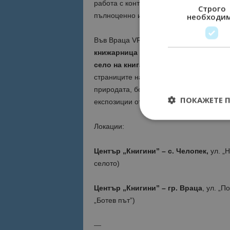
работа с контролерите, безопасното и 
Строго
пълноценно изживяване във виртуална 
необходи
Във Враца
VR
изживяването може да съ
книжарница с благотворителна кауза
село на книгата
– да се насладите на 
страниците на българска и световна ли
природата, богатото културно-историче
ПОКАЖЕТЕ 
експозиции от редки, антикварни книги 
Локации:
Център „Книгини” – с. Челопек,
ул. „Н
Строго необходимит
селото)
управление на акау
Име
Център „Книгини” – гр. Враца
, ул. „
„Ботев път”)
cookie_notice_acc
—