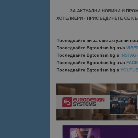
ЗА АКТУАЛНИ НОВИНИ И ПРО
Име
Име
ХОТЕЛИЕРИ - ПРИСЪЕДИНЕТЕ СЕ КЪ
sc_is_visitor_uniq
is_visitor_unique
Последвайте ни за още актуални но
Последвайте
Bgtourism.bg във
VIBE
is_unique
Последвайте
Bgtourism.bg в
INSTAG
Последвайте
Bgtourism.bg във
FAC
_ga_B09EBBY8PY
Последвайте
Bgtourism.bg в
YOUTU
_ga_WXPDN4HSCV
_ga_FK650GXHRZ
_ga