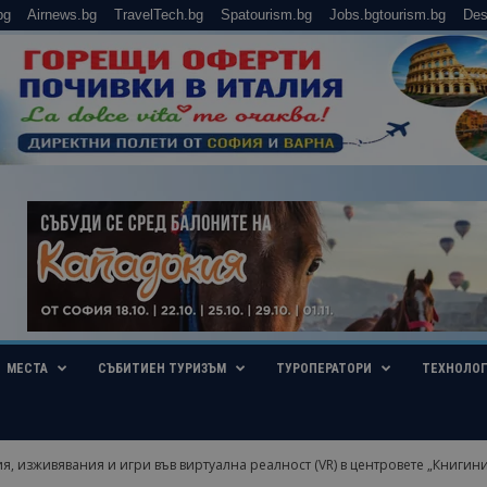
bg
Airnews.bg
TravelTech.bg
Spatourism.bg
Jobs.bgtourism.bg
Des
МЕСТА
СЪБИТИЕН ТУРИЗЪМ
ТУРОПЕРАТОРИ
ТЕХНОЛО
, изживявания и игри във виртуална реалност (VR) в центровете „Книгини”