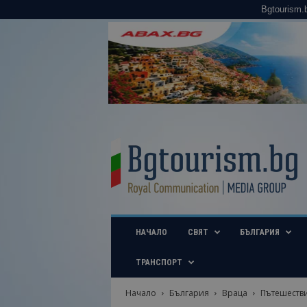
Bgtourism.
B
g
t
o
u
r
i
НАЧАЛО
СВЯТ
БЪЛГАРИЯ
s
m
.
ТРАНСПОРТ
b
g
Начало
България
Враца
Пътешествия
–