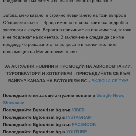
придвижена към МРРБ и се очаква нейното решаване.
Затова, меко казано, е странно повдигането на този въпрос в
Общинския съвет – Враца именно от хора, които са подробно
запознати с казуса. Вероятно причините са политически, затова
и не подлежат на коментар. В заключение следва да се има
предвид, че решаването на въпроса е в изключителните
правомощия на Министерския съвет.
ЗА АКТУАЛНИ НОВИНИ И ПРОМОЦИИ НА АВИОКОМПАНИИ,
ТУРОПЕРАТОРИ И ХОТЕЛИЕРИ - ПРИСЪЕДИНЕТЕ СЕ КЪМ
ВАЙБЪР КАНАЛА НА BGTOURISM.BG -
ВКЛЮЧИ СЕ ТУК
!
Последвайте ни за още актуални новини
в
Google News
Showcase
Последвайте
Bgtourism.bg във
VIBER
Последвайте
Bgtourism.bg в
INSTAGRAM
Последвайте
Bgtourism.bg във
FACEBOOK
Последвайте
Bgtourism.bg в
YOUTUBE