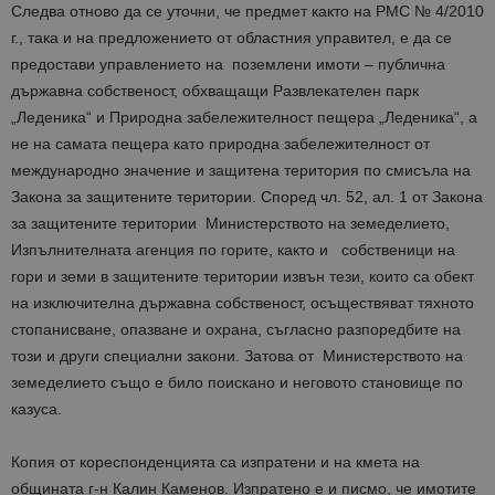
Следва отново да се уточни, че предмет както на РМС № 4/2010
г., така и на предложението от областния управител, е да се
предостави управлението на поземлени имоти – публична
държавна собственост, обхващащи Развлекателен парк
„Леденика“ и Природна забележителност пещера „Леденика“, а
не на самата пещера като природна забележителност от
международно значение и защитена територия по смисъла на
Закона за защитените територии. Според чл. 52, ал. 1 от Закона
за защитените територии Министерството на земеделието,
Изпълнителната агенция по горите, както и собственици на
гори и земи в защитените територии извън тези, които са обект
на изключителна държавна собственост, осъществяват тяхното
стопанисване, опазване и охрана, съгласно разпоредбите на
този и други специални закони. Затова от Министерството на
земеделието също е било поискано и неговото становище по
казуса.
Копия от кореспонденцията са изпратени и на кмета на
общината г-н Калин Каменов. Изпратено е и писмо, че имотите