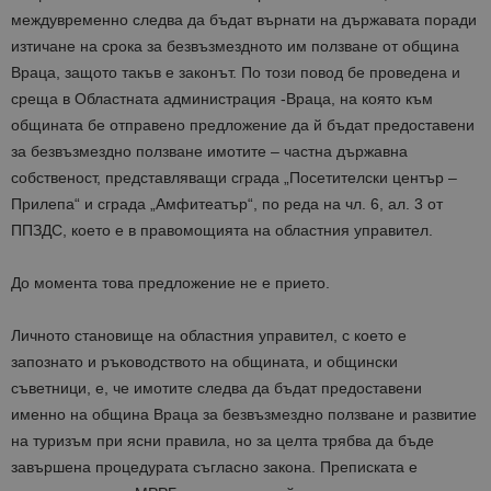
междувременно следва да бъдат върнати на държавата поради
изтичане на срока за безвъзмездното им ползване от община
Враца, защото такъв е законът. По този повод бе проведена и
среща в Областната администрация -Враца, на която към
общината бе отправено предложение да й бъдат предоставени
за безвъзмездно ползване имотите – частна държавна
собственост, представляващи сграда „Посетителски център –
Прилепа“ и сграда „Амфитеатър“, по реда на чл. 6, ал. 3 от
ППЗДС, което е в правомощията на областния управител.
До момента това предложение не е прието.
Личното становище на областния управител, с което е
запознато и ръководството на общината, и общински
съветници, е, че имотите следва да бъдат предоставени
именно на община Враца за безвъзмездно ползване и развитие
на туризъм при ясни правила, но за целта трябва да бъде
завършена процедурата съгласно закона. Преписката е