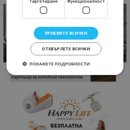
Таргетиране
Функционалност
ПРИЕМЕТЕ ВСИЧКИ
ОТХВЪРЛЕТЕ ВСИЧКИ
ПОКАЖЕТЕ ПОДРОБНОСТИ
Строго необходимо
Ефективност
Таргетиране
Функционалност
Строго необходимите бисквитки позволяват
основната функционалност на уебсайта, като
потребителско влизане и управление на
акаунта. Уебсайтът не може да се използва
правилно без строго необходими бисквитки.