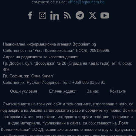
свържете се с нас:
office@bgtourism.bg
Национална информационна агенция Bgtourism.bg
Собственост на "Роял Комюникейшън" ЕООД, 205185996.
Адрес на редакцията за кореспонденция:
Гр. Добрич, бул. “Добруджа” № 28 (Сграда на Кадастъра), ет. 4, офис
406;
Гр. София, жк “Овча Купел”
Собственик: Руслан Йорданов; Тел.: +359 886 01 53 91
Общи условия
Етичен кодекс
За нас
Контакти
Съдържанието на този уеб сайт и технологиите, използвани в него, са
под закрила на Закона за авторското право и сродните му права. Всички
авторски статии, репортажи, интервюта и други текстови, графични и
видео материали, публикувани в сайта, са собственост на „Роял
Комюникейшън“ ЕООД, освен ако изрично е посочено друго. Допуска се
публикуване на текстови материали само след писмено съгласие на