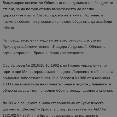
Владимиров посочи, че Общината е предприела необходимите
стъпки, за да получи отново възможността да ползва
държавните имоти. Отговор досега не е няма. Получено е
писмо от областния управител с искане общината да освободи
обекта.
По повод засиления медиен интерес относно статута на
Природна забележителност „Пещера Леденика“, Областна
администрация – Враца информира следното:
Със Заповед № 2810/10.10.1962 г. на Главно управление по
горите при Министерски съвет пещера „Леденика“ е обявена за
природна забележителност. Със Заповед № 988 от 4 ноември
1993 г. на министъра на околната среда и водите „Леденика“ е
обявена за защитен природен обект с международно значение.
До 2004 г. пещерата е била стопанисвана от Туристическо
дружество „Веслец“ – Враца, а след съставянето на АДС №
1521/02.07.2004 г., е била предоставена за ползване от