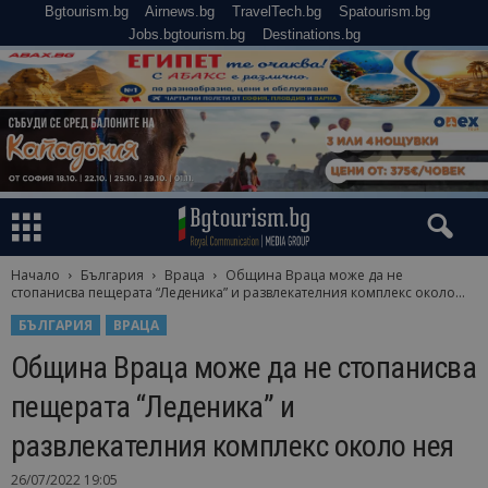
Bgtourism.bg
Airnews.bg
TravelTech.bg
Spatourism.bg
Jobs.bgtourism.bg
Destinations.bg
Начало
България
Враца
Община Враца може да не
стопанисва пещерата “Леденика” и развлекателния комплекс около...
БЪЛГАРИЯ
ВРАЦА
Община Враца може да не стопанисва
пещерата “Леденика” и
развлекателния комплекс около нея
26/07/2022 19:05