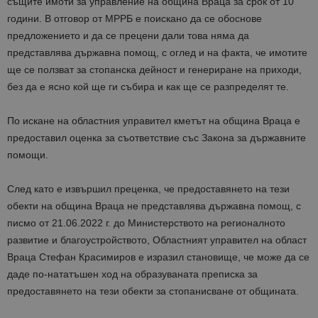
същите имоти за управление на община Враца за срок от 10
години. В отговор от МРРБ е поискано да се обоснове
предложението и да се прецени дали това няма да
представлява държавна помощ, с оглед и на факта, че имотите
ще се ползват за стопанска дейност и генериране на приходи,
без да е ясно кой ще ги събира и как ще се разпределят те.
По искане на областния управител кметът на община Враца е
предоставил оценка за съответствие със Закона за държавните
помощи.
След като е извършил преценка, че предоставянето на тези
обекти на община Враца не представлява държавна помощ, с
писмо от 21.06.2022 г. до Министерството на регионалното
развитие и благоустройството, Областният управител на област
Враца Стефан Красимиров е изразил становище, че може да се
даде по-нататъшен ход на образуваната преписка за
предоставянето на тези обекти за стопанисване от общината.