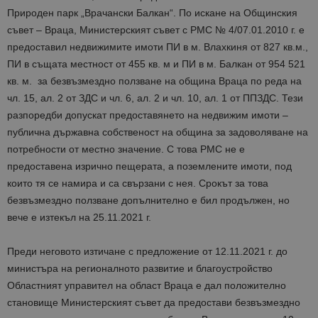
Природен парк „Врачански Балкан“. По искане на Общинския
съвет – Враца, Министерският съвет с РМС № 4/07.01.2010 г. е
предоставил недвижимите имоти ПИ в м. Влахкиня от 827 кв.м.,
ПИ в същата местност от 455 кв. м и ПИ в м. Балкан от 954 521
кв. м. за безвъзмездно ползване на община Враца по реда на
чл. 15, ал. 2 от ЗДС и чл. 6, ал. 2 и чл. 10, ал. 1 от ППЗДС. Тези
разпоредби допускат предоставянето на недвижим имоти –
публична държавна собственост на община за задоволяване на
потребности от местно значение. С това РМС не е
предоставена изрично пещерата, а поземлените имоти, под
които тя се намира и са свързани с нея. Срокът за това
безвъзмездно ползване допълнително е бил продължен, но
вече е изтекъл на 25.11.2021 г.
Преди неговото изтичане с предложение от 12.11.2021 г. до
министъра на регионалното развитие и благоустройство
Областният управител на област Враца е дал положително
становище Министерският съвет да предостави безвъзмездно