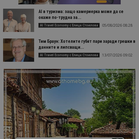
AI в туризма: защо камериерка може да се
окаже по-трудна за...
05/08/2026 08:28
AI Travel Economy с Елица Стоилова
Тим Браун: Хотелите губят пари заради грешки в
данните и липсващи...
13/07/2026 09:02
AI Travel Economy с Елица Стоилова