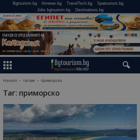
Bgtourism.bg
Airnews.bg
TravelTech.bg
Spatourism.bg
Jobs.bgtourism.bg
Destinations.bg
Начало
тагове
приморско
Таг: приморско