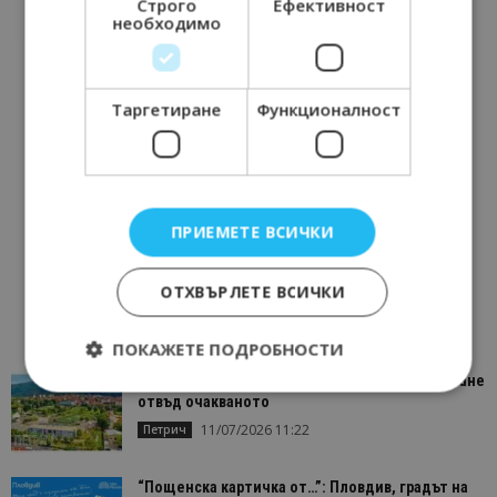
Строго
Ефективност
необходимо
Таргетиране
Функционалност
ПРИЕМЕТЕ ВСИЧКИ
ОТХВЪРЛЕТЕ ВСИЧКИ
ПОКАЖЕТЕ ПОДРОБНОСТИ
“Пощенска картичка от…”: Петрич – Изживяване
отвъд очакваното
11/07/2026 11:22
Петрич
Строго необходимо
Ефективност
Таргетиране
Функционалност
“Пощенска картичка от…”: Пловдив, градът на