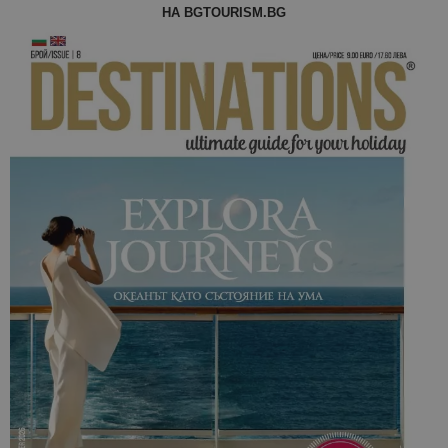
на клиента
НА BGTOURISM.BG
се включва
всяка заявк
страница в
даден сайт
използва з
изчисляван
данни за
посетители
сесии и
кампании 
отчетите з
анализ на
сайтовете.