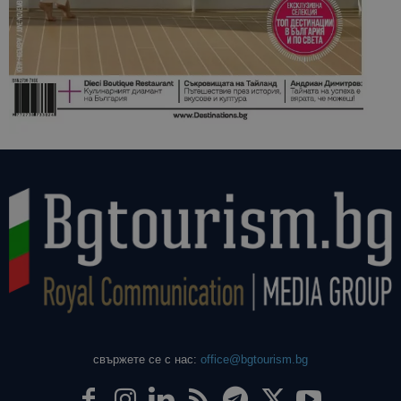
свържете се с нас:
office@bgtourism.bg