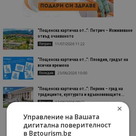
“Пощенска картичка от…”: Петрич – Изживяване
отвъд очакваното
11/07/2026 11:22
Петрич
“Пощенска картичка от…”: Пловдив, градът на
всички времена
23/06/2026 10:00
Пловдив
“Пощенска картичка от…”: Перник – град на
традициите, културата и вдъхновяващите...
17/06/2026 09:01
Перник
×
Управление на Вашата
дигитална поверителност
в Bgtourism.bg