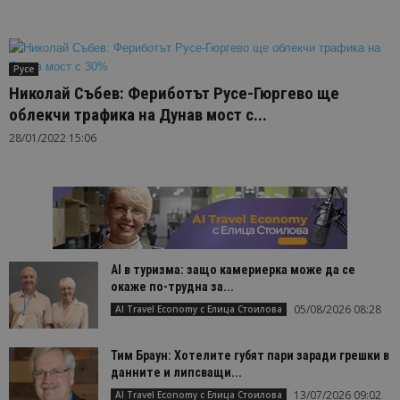
Русе
Николай Събев: Фериботът Русе-Гюргево ще
облекчи трафика на Дунав мост с...
28/01/2022 15:06
AI в туризма: защо камериерка може да се
окаже по-трудна за...
05/08/2026 08:28
AI Travel Economy с Елица Стоилова
Тим Браун: Хотелите губят пари заради грешки в
данните и липсващи...
13/07/2026 09:02
AI Travel Economy с Елица Стоилова