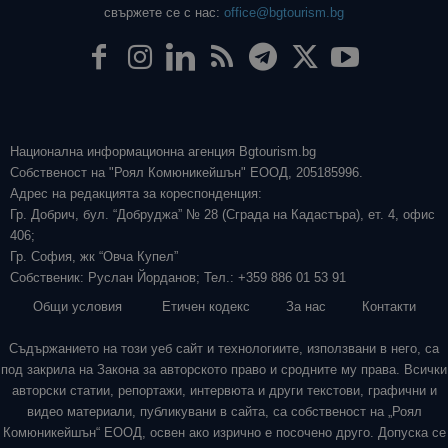
свържете се с нас:
office@bgtourism.bg
Национална информационна агенция Bgtourism.bg
Собственост на "Роял Комюникейшън" ЕООД, 205185996.
Адрес на редакцията за кореспонденция:
Гр. Добрич, бул. “Добруджа” № 28 (Сграда на Кадастъра), ет. 4, офис
406;
Гр. София, жк “Овча Купел”
Собственик: Руслан Йорданов; Тел.: +359 886 01 53 91
Общи условия
Етичен кодекс
За нас
Контакти
Съдържанието на този уеб сайт и технологиите, използвани в него, са
под закрила на Закона за авторското право и сродните му права. Всички
авторски статии, репортажи, интервюта и други текстови, графични и
видео материали, публикувани в сайта, са собственост на „Роял
Комюникейшън“ ЕООД, освен ако изрично е посочено друго. Допуска се