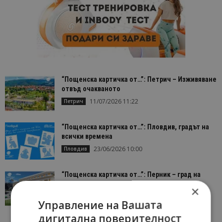
“Пощенска картичка от…”: Петрич – Изживяване
отвъд очакваното
11/07/2026 11:22
Петрич
“Пощенска картичка от…”: Пловдив, градът на
всички времена
23/06/2026 10:00
Пловдив
“Пощенска картичка от…”: Перник – град на
традициите, културата и вдъхновяващите...
×
17/06/2026 09:01
Перник
Управление на Вашата
дигитална поверителност