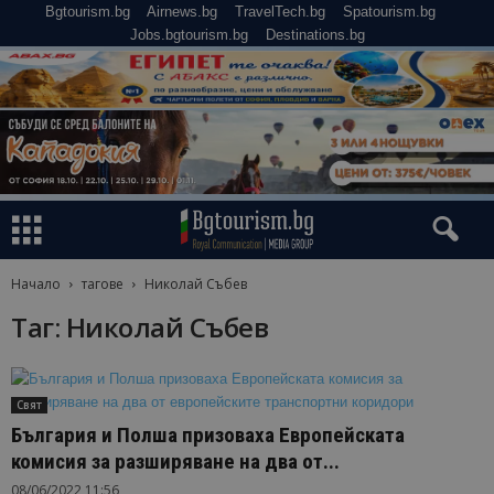
Bgtourism.bg
Airnews.bg
TravelTech.bg
Spatourism.bg
Jobs.bgtourism.bg
Destinations.bg
Начало
тагове
Николай Събев
Таг: Николай Събев
Свят
България и Полша призоваха Европейската
комисия за разширяване на два от...
08/06/2022 11:56