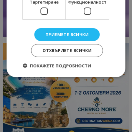
Таргетиране
Функционалност
ПРИЕМЕТЕ ВСИЧКИ
ОТХВЪРЛЕТЕ ВСИЧКИ
ПОКАЖЕТЕ ПОДРОБНОСТИ
Строго необходимо
Ефективност
Таргетиране
Функционалност
Строго необходимите бисквитки позволяват
основната функционалност на уебсайта, като
потребителско влизане и управление на
акаунта. Уебсайтът не може да се използва
правилно без строго необходими бисквитки.