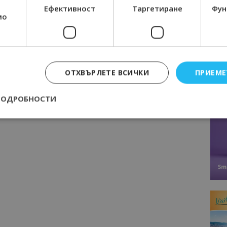
Ефективност
Таргетиране
Фун
мо
ОТХВЪРЛЕТЕ ВСИЧКИ
ПРИЕМЕ
ПОДРОБНОСТИ
Строго необходимо
Ефективност
Таргетиране
Функционалност
е бисквитки позволяват основната функционалност на уебсайта, като потребит
нта. Уебсайтът не може да се използва правилно без строго необходими бискви
Доставчик
/
Валиден
Описание
Домейн
до
epted
lisandraramos.com
7 дни
Тази бисквитка се използва, за да зап
bgtourism.bg
на потребителя за използването на бис