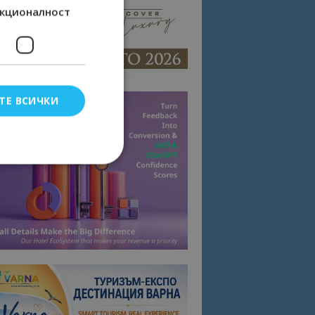
кционалност
ТЕ ВСИЧКИ
елско влизане и
тки.
омните съгласието
квитки на сайта.