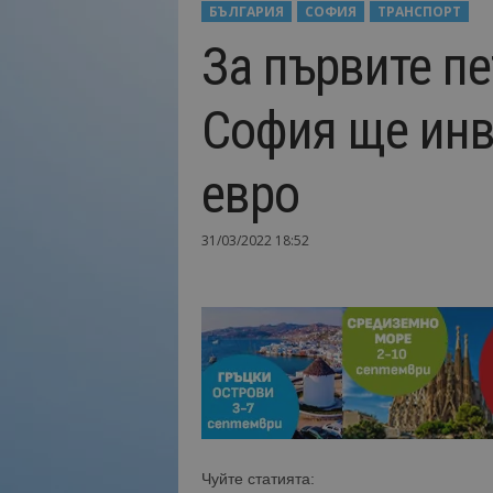
БЪЛГАРИЯ
СОФИЯ
ТРАНСПОРТ
Н
За първите п
а
й
-
София ще инв
в
а
ж
евро
н
о
т
31/03/2022 18:52
о
о
т
т
у
р
и
з
м
а
Чуйте статията:
!