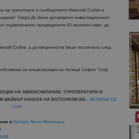
а на транспорта и съобщенията Николай Събев и
ридиам” Тиери До беше договорено инвестиционният
 от първоначално предвидените 43 милиона евро, до
колай Събев, а договореността беше постигната след
.
обственик на концесионера на летище София “Соф
МОЦИИ НА АВИОКОМПАНИИ, ТУРОПЕРАТОРИ И
М ВАЙБЪР КАНАЛА НА BGTOURISM.BG -
ВКЛЮЧИ СЕ
ТУК
!
вини
в
Google News Showcase
R
RAM