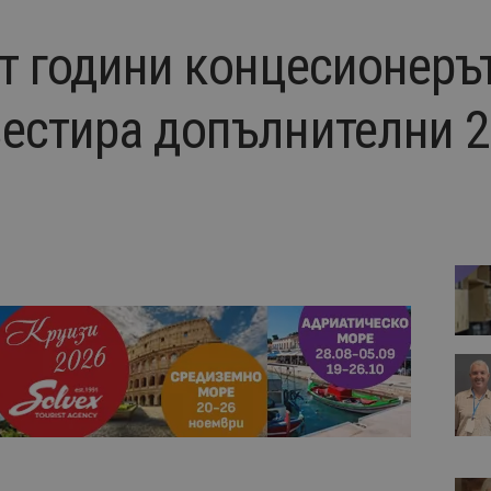
ет години концесионеръ
естира допълнителни 