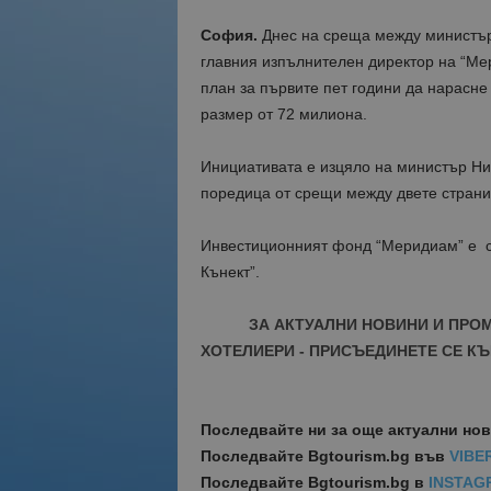
София.
Днес на среща между министър
главния изпълнителен директор на “Ме
план за първите пет години да нарасне
размер от 72 милиона.
Инициативата е изцяло на министър Ни
поредица от срещи между двете страни
Инвестиционният фонд “Меридиам” е с
Кънект”.
ЗА АКТУАЛНИ НОВИНИ И ПРО
ХОТЕЛИЕРИ - ПРИСЪЕДИНЕТЕ СЕ КЪ
Последвайте ни за още актуални но
Последвайте
Bgtourism.bg във
VIBE
Последвайте
Bgtourism.bg в
INSTAG