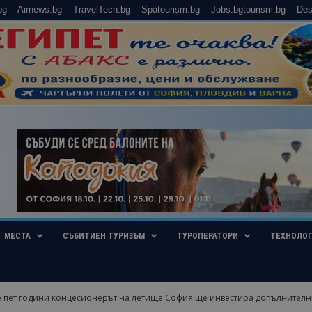
bg
Airnews.bg
TravelTech.bg
Spatourism.bg
Jobs.bgtourism.bg
Des
МЕСТА
СЪБИТИЕН ТУРИЗЪМ
ТУРОПЕРАТОРИ
ТЕХНОЛО
е пет години концесионерът на летище София ще инвестира допълнителни 