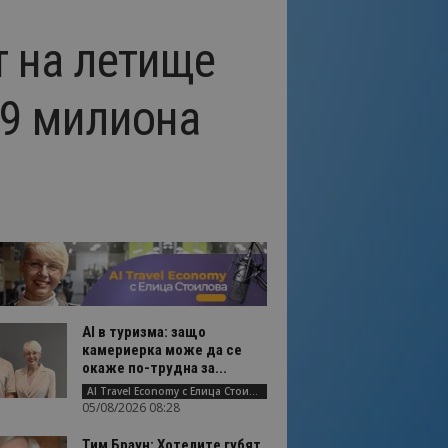
т на летище
29 милиона
AI в туризма: защо
камериерка може да се
окаже по-трудна за...
AI Travel Economy с Елица Стоилова
05/08/2026 08:28
Тим Браун: Хотелите губят