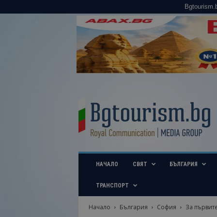
Bgtourism.
B
g
t
o
u
r
i
НАЧАЛО
СВЯТ
БЪЛГАРИЯ
s
m
.
ТРАНСПОРТ
b
g
Начало
България
София
За първит
–