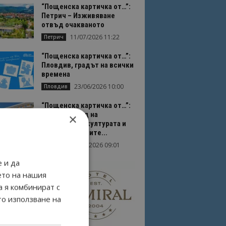
“Пощенска картичка от…”:
Петрич – Изживяване
отвъд очакваното
11/07/2026 11:22
Петрич
“Пощенска картичка от…”:
Пловдив, градът на всички
времена
23/06/2026 10:00
Пловдив
“Пощенска картичка от…”:
Перник – град на
×
традициите, културата и
вдъхновяващите...
17/06/2026 09:01
Перник
 и да
ето на нашия
а я комбинират с
то използване на