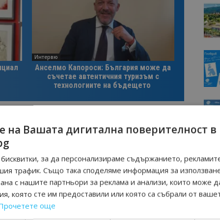
Интервю
нциал
Анселмо Капороси: България може да
съчетае автентичния туризъм с
технологиите на бъдещето
ИКОЛАЙ СЪБЕВ
СОФ КЪНЕКТ
е на Вашата дигитална поверителност в
bg
бисквитки, за да персонализираме съдържанието, рекламите
Следваща статия
шия трафик. Също така споделяме информация за използван
Маските от днес не са
инен
задължителни, остава изискването
рана с нашите партньори за реклама и анализи, които може д
ути
за сертификат при влизане в
я, която сте им предоставили или която са събрали от ваше
страната
Прочетете още