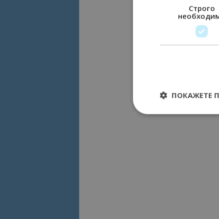
Строго
необходи
ПОКАЖЕТЕ 
Строго необходимит
управление на акау
Име
cookie_notice_acc