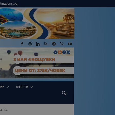
tinations.bg
ГИИ
ОФЕРТИ
29...