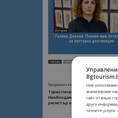
Интервю
Галина Декова: Перник има поте
за културна дестинация
ТАГОВЕ
КОНЦЕСИОНЕР
ЛЕТИЩЕ СОФИЯ
Н
Управлени
Bgtourism.
Ние използваме 
Предишна статия
анализираме на
Туристически организации:
Необходимо е да се създаде ед
сайт от ваша ст
регистър на планинските маршр
друга информаци
техните услуги.