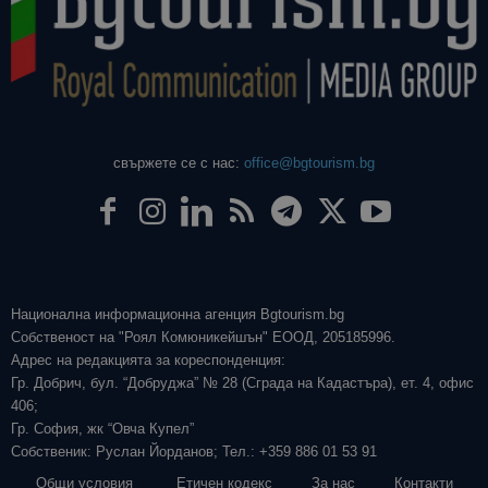
свържете се с нас:
office@bgtourism.bg
Национална информационна агенция Bgtourism.bg
Собственост на "Роял Комюникейшън" ЕООД, 205185996.
Адрес на редакцията за кореспонденция:
Гр. Добрич, бул. “Добруджа” № 28 (Сграда на Кадастъра), ет. 4, офис
406;
Гр. София, жк “Овча Купел”
Собственик: Руслан Йорданов; Тел.: +359 886 01 53 91
Общи условия
Етичен кодекс
За нас
Контакти