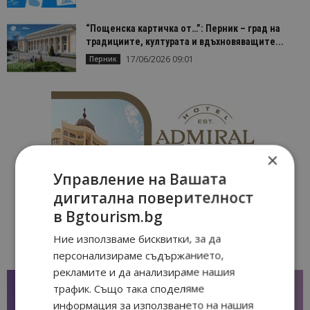
“Пощенска картичка от…”: Перник – град на
традициите, културата и вдъхновяващите...
17/06/2026 09:01
Перник
×
Управление на Вашата
дигитална поверителност
в Bgtourism.bg
Ние използваме бисквитки, за да
персонализираме съдържанието,
рекламите и да анализираме нашия
трафик. Също така споделяме
информация за използването на нашия