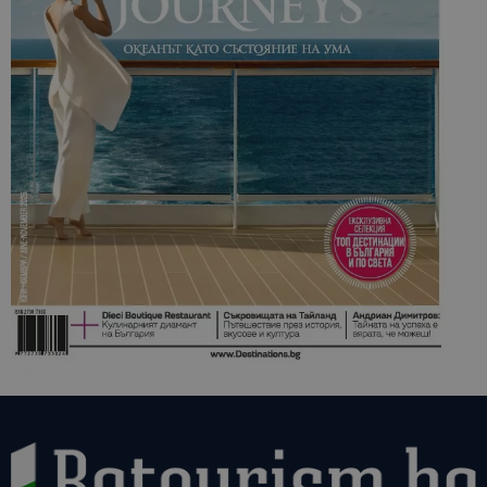
сесии и
кампании 
отчетите з
анализ на
сайтовете.