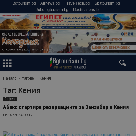
Bgtourism.bg
Airnews.bg
TravelTech.bg
Spatourism.bg
Jobs.bgtourism.bg
Destinations.bg
Начало
тагове
Кения
Таг: Кения
София
Абакс стартира резервациите за Занзибар и Кения
06/07/2024 09:12