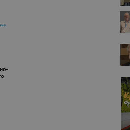
но-
то