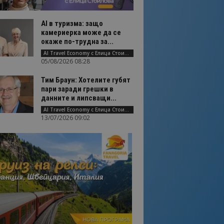
AI в туризма: защо
камериерка може да се
окаже по-трудна за...
AI Travel Economy с Елица Стоилова
05/08/2026 08:28
Тим Браун: Хотелите губят
пари заради грешки в
данните и липсващи...
AI Travel Economy с Елица Стоилова
13/07/2026 09:02