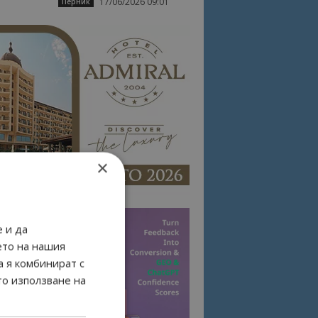
17/06/2026 09:01
Перник
×
 и да
ето на нашия
а я комбинират с
то използване на