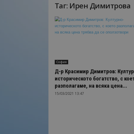
Таг: Ирен Димитрова
Н
а
й
-
в
а
ж
н
о
София
т
о
Д-р Красимир Димитров: Култур
о
историческото богатство, с кое
т
разполагаме, на всяка цена...
т
15/03/2021 13:47
у
р
и
з
м
а
!