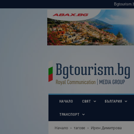
Bgtourism.
B
g
t
o
u
r
i
НАЧАЛО
СВЯТ
БЪЛГАРИЯ
s
m
.
ТРАНСПОРТ
b
g
Начало
тагове
Ирен Димитрова
–