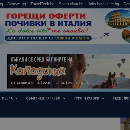
bg
Airnews.bg
TravelTech.bg
Spatourism.bg
Jobs.bgtourism.bg
Des
МЕСТА
СЪБИТИЕН ТУРИЗЪМ
ТУРОПЕРАТОРИ
ТЕХНОЛО