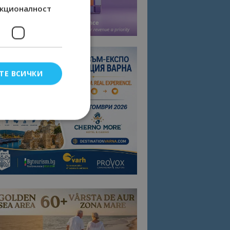
кционалност
ТЕ ВСИЧКИ
елско влизане и
тки.
омните съгласието
квитки на сайта.