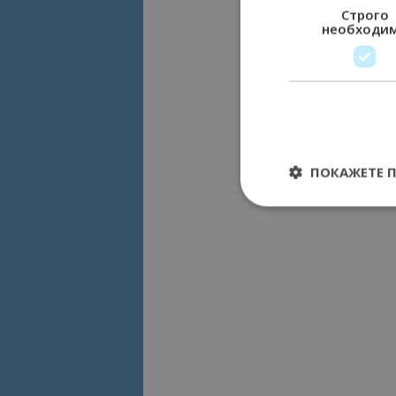
Строго
необходи
ПОКАЖЕТЕ 
Строго необходимит
управление на акау
Име
cookie_notice_acc