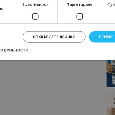
Ефективност
Таргетиране
Фун
мо
ОТХВЪРЛЕТЕ ВСИЧКИ
ПРИЕМЕ
ПОДРОБНОСТИ
Строго необходимо
Ефективност
Таргетиране
Функционалност
е бисквитки позволяват основната функционалност на уебсайта, като потребит
нта. Уебсайтът не може да се използва правилно без строго необходими бискви
Доставчик
/
Валиден
Описание
Домейн
до
epted
lisandraramos.com
7 дни
Тази бисквитка се използва, за да зап
bgtourism.bg
на потребителя за използването на бис