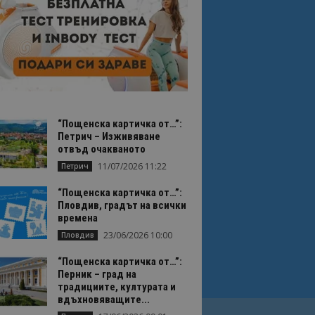
“Пощенска картичка от…”:
Петрич – Изживяване
отвъд очакваното
11/07/2026 11:22
Петрич
“Пощенска картичка от…”:
Пловдив, градът на всички
времена
23/06/2026 10:00
Пловдив
“Пощенска картичка от…”:
Перник – град на
традициите, културата и
вдъхновяващите...