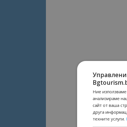
Управлени
Bgtourism.
Ние използваме 
анализираме на
сайт от ваша ст
друга информаци
техните услуги.