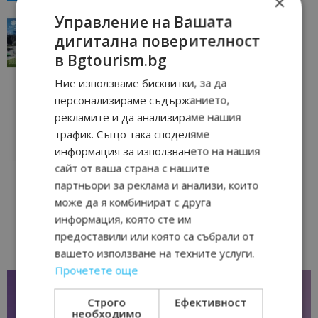
×
Управление на Вашата
“Пощенска картичка от…”: Перник – град на
традициите, културата и вдъхновяващите...
дигитална поверителност
17/06/2026 09:01
Перник
в Bgtourism.bg
Ние използваме бисквитки, за да
персонализираме съдържанието,
рекламите и да анализираме нашия
трафик. Също така споделяме
информация за използването на нашия
сайт от ваша страна с нашите
партньори за реклама и анализи, които
може да я комбинират с друга
информация, която сте им
предоставили или която са събрали от
вашето използване на техните услуги.
Прочетете още
Строго
Ефективност
необходимо