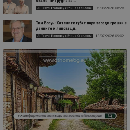
окаже по-трудна за...
05/08/2026 08:28
AI Travel Economy с Елица Стоилова
Тим Браун: Хотелите губят пари заради грешки в
данните и липсващи...
13/07/2026 09:02
AI Travel Economy с Елица Стоилова