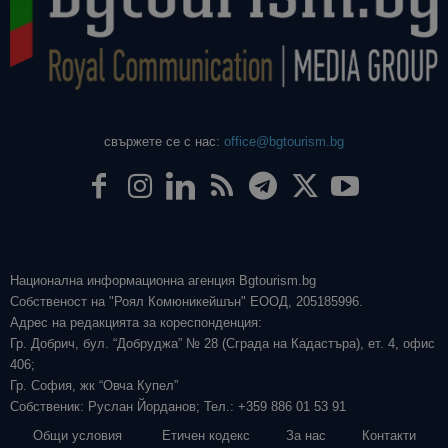
свържете се с нас:
office@bgtourism.bg
Национална информационна агенция Bgtourism.bg
Собственост на "Роял Комюникейшън" ЕООД, 205185996.
Адрес на редакцията за кореспонденция:
Гр. Добрич, бул. “Добруджа” № 28 (Сграда на Кадастъра), ет. 4, офис
406;
Гр. София, жк “Овча Купел”
Собственик: Руслан Йорданов; Тел.: +359 886 01 53 91
Общи условия
Етичен кодекс
За нас
Контакти