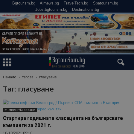
Bgtourism.bg
Airnews.bg
TravelTech.bg
Spatourism.bg
Jobs.bgtourism.bg
Destinations.bg
Начало
тагове
гласуване
Таг: гласуване
Къмпинг/Каравани
Стартира годишната класацията на българските
къмпинги за 2021 г.
10/10/2021 09:10