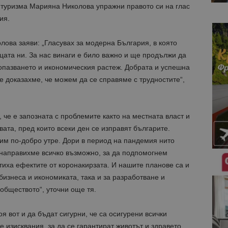
туризма Марияна Николова упражни правото си на глас
ия.
лова заяви: „Гласувах за модерна България, в която
ецата ни. За нас винаги е било важно и ще продължи да
опазването и икономическия растеж. Добрата и успешна
е доказахме, че можем да се справяме с трудностите“,
е е запозната с проблемите както на местната власт и
вата, пред които всеки ден се изправят българите.
рим по-добро утре. Дори в период на пандемия нито
 направихме всичко възможно, за да подпомогнем
тиха ефектите от коронакирзата. И нашите планове са и
бизнеса и икономиката, така и за разработване и
обществото“, уточни още тя.
я вот и да бъдат сигурни, че са осигурени всички
 изисквания, за да се гарантират животът и здравето