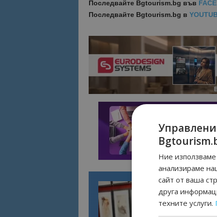
Последвайте
Bgtourism.bg във
FAC
Последвайте
Bgtourism.bg в
YOUTU
Управлени
Bgtourism.
Ние използваме 
анализираме на
сайт от ваша ст
друга информаци
техните услуги.