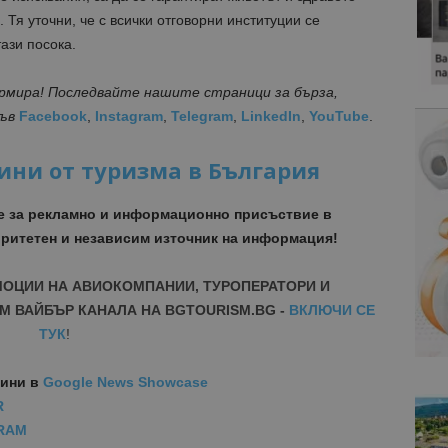
 Тя уточни, че с всички отговорни институции се
ази посока.
ормира! Последвайте нашите страници за бърза,
във
Facebook
,
Instagram
,
Telegram
,
LinkedIn
,
YouTube
.
ини от туризма в България
е за рекламно и информационно присъствие в
ритетен и независим източник на информация!
МОЦИИ НА АВИОКОМПАНИИ, ТУРОПЕРАТОРИ И
М ВАЙБЪР КАНАЛА НА BGTOURISM.BG -
ВКЛЮЧИ СЕ
ТУК
!
вини
в
Google News Showcase
R
RAM