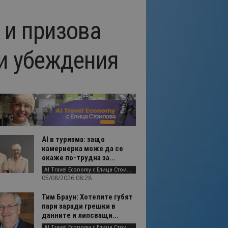
 и призова
си убеждения
AI в туризма: защо
камериерка може да се
окаже по-трудна за...
AI Travel Economy с Елица Стоилова
05/08/2026 08:28
Тим Браун: Хотелите губят
пари заради грешки в
данните и липсващи...
AI Travel Economy с Елица Стоилова