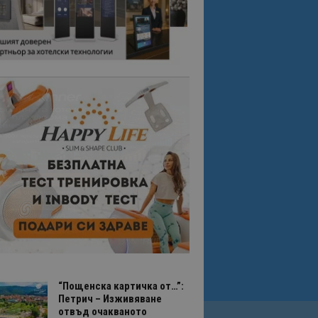
“Пощенска картичка от…”:
Петрич – Изживяване
отвъд очакваното