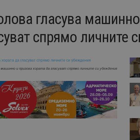
лова гласува машинно
асуват спрямо личните 
 машинно и призова хората да гласуват спрямо личните си убеждения