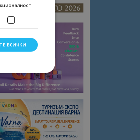
кционалност
ТЕ ВСИЧКИ
елско влизане и
тки.
омните съгласието
квитки на сайта.