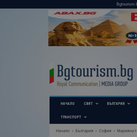
Bgtourism.
B
g
t
o
u
r
i
НАЧАЛО
СВЯТ
БЪЛГАРИЯ
s
m
.
ТРАНСПОРТ
b
g
Начало
България
София
Марияна Ни
–