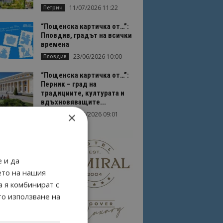
11/07/2026 11:22
Петрич
“Пощенска картичка от…”:
Пловдив, градът на всички
времена
23/06/2026 10:00
Пловдив
“Пощенска картичка от…”:
Перник – град на
традициите, културата и
вдъхновяващите...
×
17/06/2026 09:01
Перник
 и да
ето на нашия
а я комбинират с
то използване на