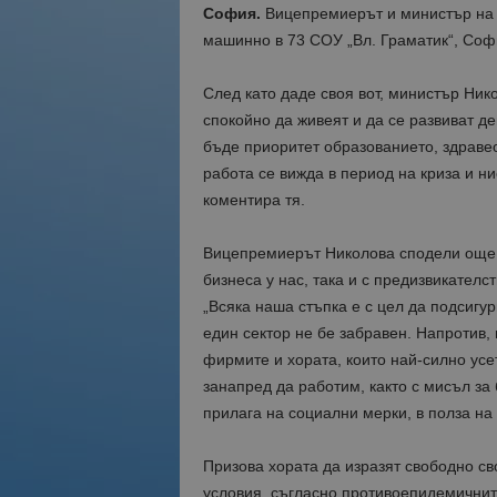
София.
Вицепремиерът и министър на 
машинно в 73 СОУ „Вл. Граматик“, Соф
След като даде своя вот, министър Нико
спокойно да живеят и да се развиват д
бъде приоритет образованието, здраве
работа се вижда в период на криза и ни
коментира тя.
Вицепремиерът Николова сподели още, ч
бизнеса у нас, така и с предизвикателст
„Всяка наша стъпка е с цел да подсигу
един сектор не бе забравен. Напротив,
фирмите и хората, които най-силно усе
занапред да работим, както с мисъл за 
прилага на социални мерки, в полза на 
Призова хората да изразят свободно сво
условия, съгласно противоепидемичните