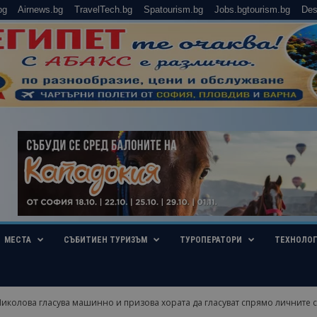
bg
Airnews.bg
TravelTech.bg
Spatourism.bg
Jobs.bgtourism.bg
Des
МЕСТА
СЪБИТИЕН ТУРИЗЪМ
ТУРОПЕРАТОРИ
ТЕХНОЛО
колова гласува машинно и призова хората да гласуват спрямо личните си