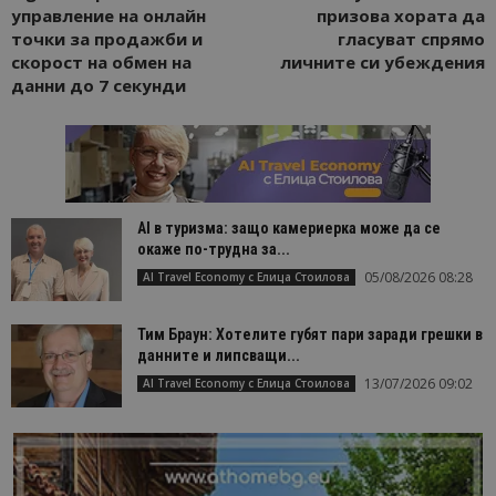
управление на онлайн
призова хората да
точки за продажби и
гласуват спрямо
скорост на обмен на
личните си убеждения
данни до 7 секунди
AI в туризма: защо камериерка може да се
окаже по-трудна за...
05/08/2026 08:28
AI Travel Economy с Елица Стоилова
Тим Браун: Хотелите губят пари заради грешки в
данните и липсващи...
13/07/2026 09:02
AI Travel Economy с Елица Стоилова