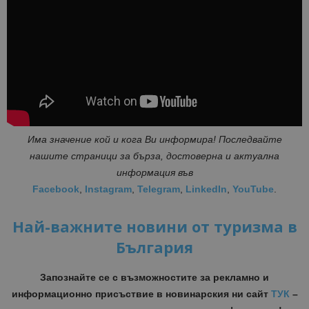
Има значение кой и кога Ви информира! Последвайте
нашите страници за бърза, достоверна и актуална
информация във
Facebook
,
Instagram
,
Telegram
,
LinkedIn
,
YouTube
.
Най-важните новини от туризма в
България
Запознайте се с възможностите за рекламно и
информационно присъствие в новинарския ни сайт
ТУК
–