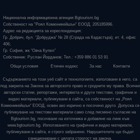
Национална информационна агенция Bgtourism.bg
Собственост на "Роял Комюникейшън" ЕООД, 205185996.
Адрес на редакцията за кореспонденция:
Гр. Добрич, бул. “Добруджа” № 28 (Сграда на Кадастъра), ет. 4, офис
406;
Гр. София, жк “Овча Купел”
Собственик: Руслан Йорданов; Тел.: +359 886 01 53 91
Общи условия
Етичен кодекс
За нас
Контакти
Съдържанието на този уеб сайт и технологиите, използвани в него, са
под закрила на Закона за авторското право и сродните му права. Всички
авторски статии, репортажи, интервюта и други текстови, графични и
видео материали, публикувани в сайта, са собственост на „Роял
Комюникейшън“ ЕООД, освен ако изрично е посочено друго. Допуска се
публикуване на текстови материали само след писмено съгласие на
Bgtourism.bg, посочване на източника и добавяне на линк към
www.bgtourism.bg. Използването на графични и видео материали,
публикувани в сайта, е строго забранено. Нарушителите ще бъдат
санкционирани с цялата строгост на закона.