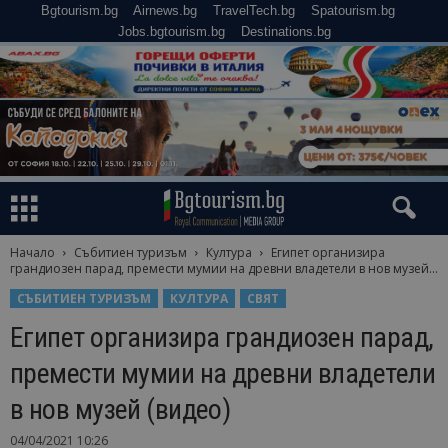
Bgtourism.bg
Airnews.bg
TravelTech.bg
Spatourism.bg
Jobs.bgtourism.bg
Destinations.bg
Начало
Събитиен туризъм
Култура
Египет организира
грандиозен парад, премести мумии на древни владетели в нов музей...
СЪБИТИЕН ТУРИЗЪМ
КУЛТУРА
СВЯТ
Египет организира грандиозен парад,
премести мумии на древни владетели
в нов музей (видео)
04/04/2021 10:26