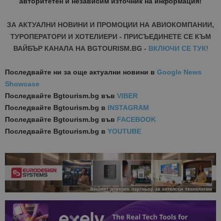
авторитетен и независим източник на информация!
ЗА АКТУАЛНИ НОВИНИ И ПРОМОЦИИ НА АВИОКОМПАНИИ,
ТУРОПЕРАТОРИ И ХОТЕЛИЕРИ - ПРИСЪЕДИНЕТЕ СЕ КЪМ
ВАЙБЪР КАНАЛА НА BGTOURISM.BG -
ВКЛЮЧИ СЕ ТУК
!
Последвайте ни за още актуални новини
в
Google News
Showcase
Последвайте
Bgtourism.bg във
VIBER
Последвайте
Bgtourism.bg в
INSTAGRAM
Последвайте
Bgtourism.bg във
FACEBOOK
Последвайте
Bgtourism.bg в
YOUTUBE