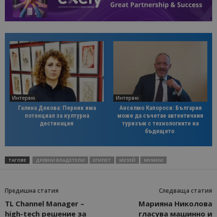
Интервю
Интервю
Галина Декова: Перник има
Анселмо Капороси: България
потенциал за културна
може да съчетае автентичния
дестинация
туризъм с технологиите на
бъдещето
ТАГОВЕ
ДРЕВНИ ВЛАДЕТЕЛИ
ЕГИПЕТ
МУЗЕЙ
МУМИИ
Предишна статия
Следваща статия
TL Channel Manager –
Марияна Николова
high-tech решение за
гласува машинно и