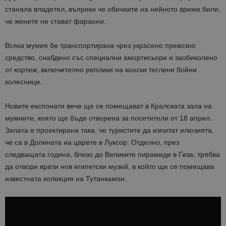
станала владетел, въпреки че обичаите на нейното време били,
че жените не стават фараони.
Всяка мумия бе транспортирана чрез украсено превозно
средство, снабдено със специални амортисьори и заобиколено
от кортеж, включително реплики на конски теглени бойни
колесници.
Новите експонати вече ще се помещават в Кралската зала на
мумиите, която ще бъде отворена за посетители от 18 април.
Залата е проектирана така, че туристите да изпитат илюзията,
че са в Долината на царете в Луксор. Отделно, през
следващата година, близо до Великите пирамиди в Гиза, трябва
да отвори врати нов египетски музей, в който ще се помещава
известната колекция на Тутанкамон.