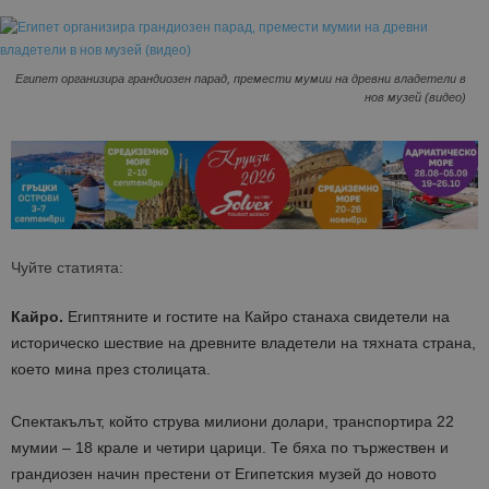
Египет организира грандиозен парад, премести мумии на древни владетели в
нов музей (видео)
Чуйте статията:
Кайро.
Египтяните и гостите на Кайро станаха свидетели на
историческо шествие на древните владетели на тяхната страна,
което мина през столицата.
Спектакълът, който струва милиони долари, транспортира 22
мумии – 18 крале и четири царици. Те бяха по тържествен и
грандиозен начин престени от Египетския музей до новото