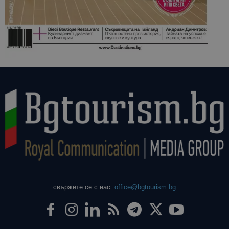
свържете се с нас:
office@bgtourism.bg