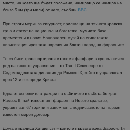
място, на което ще бъдат положени, намиращо се намира на
близо 5 км (три мили) от него, съобщи
BBC
.
При строги мерки за сигурност, прилягащи на тяхната кралска
кръв и статут на национални богатства, мумиите бяха
преместени в новия Национален музей на египетската
цивилизация чрез така наречения Златен парад на фараоните.
Те са били транспортирани с големи фанфари в хронологичен
ред на тяхното управление – от Таа II Секененре от
Седемнадесетата династия до Рамзес IX, който е управлявал
през 12-и век преди Христа.
Една от основните атракции на събитието в събота бе крал
Рамзес II, най-известният фараон на Новото кралство,
управлявал 67 години и запомнен с подписването на първия
известен мирен договор.
Друга е кралица Хатшепсут – която е първата жена фараон. Тя