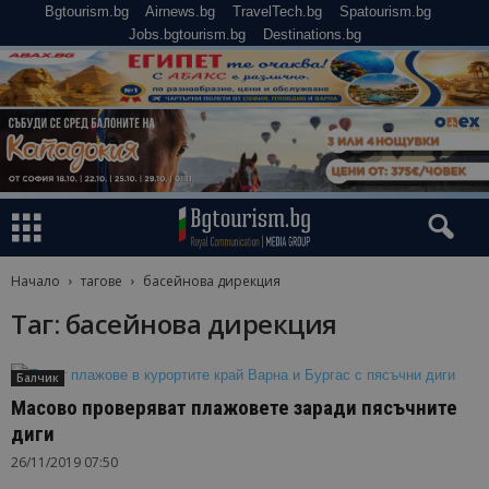
Bgtourism.bg
Airnews.bg
TravelTech.bg
Spatourism.bg
Jobs.bgtourism.bg
Destinations.bg
Начало
тагове
басейнова дирекция
Таг: басейнова дирекция
Балчик
Масово проверяват плажовете заради пясъчните
диги
26/11/2019 07:50