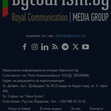
свържете се с нас:
office@bgtourism.bg
Национална информационна агенция Bgtourism.bg
Собственост на "Роял Комюникейшън" ЕООД, 205185996.
Адрес на редакцията за кореспонденция:
Гр. Добрич, бул. “Добруджа” № 28 (Сграда на Кадастъра), ет. 4, офис
406;
Гр. София, жк “Овча Купел”
Собственик: Руслан Йорданов; Тел.: +359 886 01 53 91
Общи условия
Етичен кодекс
За нас
Контакти