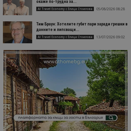
окаже по-трудна за...
05/08/2026 08:28
AI Travel Economy с Елица Стоилова
Тим Браун: Хотелите губят пари заради грешки в
данните и липсващи...
13/07/2026 09:02
AI Travel Economy с Елица Стоилова