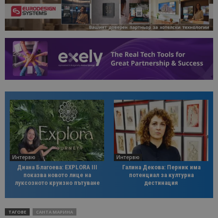
Интервю
Интервю
Диана Благоева: EXPLORA III
Галина Декова: Перник има
показва новото лице на
потенциал за културна
луксозното круизно пътуване
дестинация
ТАГОВЕ
САНТА МАРИНА