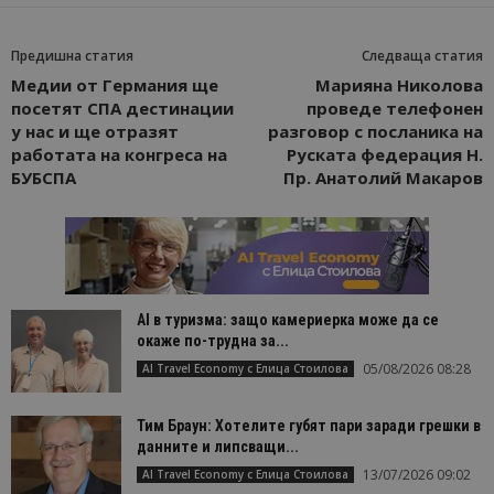
Предишна статия
Следваща статия
Медии от Германия ще
Марияна Николова
посетят СПА дестинации
проведе телефонен
у нас и ще отразят
разговор с посланика на
работата на конгреса на
Руската федерация Н.
БУБСПА
Пр. Анатолий Макаров
AI в туризма: защо камериерка може да се
окаже по-трудна за...
05/08/2026 08:28
AI Travel Economy с Елица Стоилова
Тим Браун: Хотелите губят пари заради грешки в
данните и липсващи...
13/07/2026 09:02
AI Travel Economy с Елица Стоилова