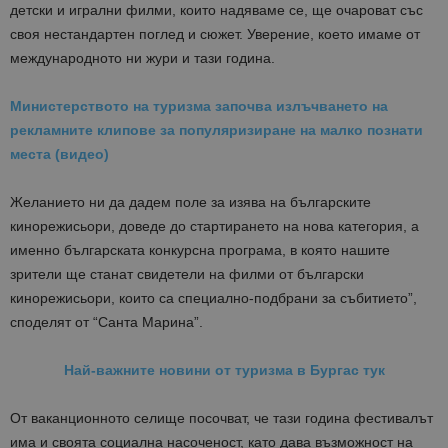
детски и игрални филми, които надяваме се, ще очароват със
своя нестандартен поглед и сюжет. Уверение, което имаме от
международното ни жури и тази година.
Министерството на туризма започва излъчването на
рекламните клипове за популяризиране на малко познати
места (видео)
Желанието ни да дадем поле за изява на българските
кинорежисьори, доведе до стартирането на нова категория, а
именно българската конкурсна програма, в която нашите
зрители ще станат свидетели на филми от български
кинорежисьори, които са специално-подбрани за събитието”,
споделят от “Санта Марина”.
Най-важните новини от туризма в Бургас тук
От ваканционното селище посочват, че тази година фестивалът
има и своята социална насоченост, като дава възможност на