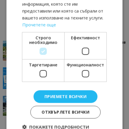
информация, която сте им
предоставили или която са събрали от
вашето използване на техните услуги.
Прочетете още
Строго
Ефективност
необходимо
“Пощенска картичка от…”: Петрич – Изживяване
отвъд очакваното
11/07/2026 11:22
Петрич
Таргетиране
Функционалност
“Пощенска картичка от…”: Пловдив, градът на
всички времена
23/06/2026 10:00
Пловдив
ПРИЕМЕТЕ ВСИЧКИ
“Пощенска картичка от…”: Перник – град на
традициите, културата и вдъхновяващите...
17/06/2026 09:01
Перник
ОТХВЪРЛЕТЕ ВСИЧКИ
ПОКАЖЕТЕ ПОДРОБНОСТИ