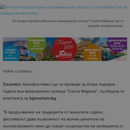
За втора поредна година във ваканционно селище “Санта Марина” ще се
проведе кинофестивал
Чуйте статията:
Созопол.
Кинофестивал ще се проведе за втора поредна
година във ваканционно селище “Санта Марина”, съобщиха от
комплекса за
bgtourism.bg.
“В продължение на традицията от миналата година,
фестивалът дава възможност на всички ценители на
късометражното кино да станат съпричастни на селекцията от