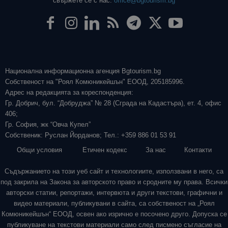
свържете се с нас:
office@bgtourism.bg
Национална информационна агенция Bgtourism.bg
Собственост на "Роял Комюникейшън" ЕООД, 205185996.
Адрес на редакцията за кореспонденция:
Гр. Добрич, бул. “Добруджа” № 28 (Сграда на Кадастъра), ет. 4, офис
406;
Гр. София, жк “Овча Купел”
Собственик: Руслан Йорданов; Тел.: +359 886 01 53 91
Общи условия
Етичен кодекс
За нас
Контакти
Съдържанието на този уеб сайт и технологиите, използвани в него, са
под закрила на Закона за авторското право и сродните му права. Всички
авторски статии, репортажи, интервюта и други текстови, графични и
видео материали, публикувани в сайта, са собственост на „Роял
Комюникейшън“ ЕООД, освен ако изрично е посочено друго. Допуска се
публикуване на текстови материали само след писмено съгласие на