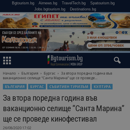
Bgtourism.bg
Airnews.bg
TravelTech.bg
Spatourism.bg
Jobs.bgtourism.bg
Destinations.bg
Начало
България
Бургас
За втора поредна година във
ваканционно селище “Санта Марина” ще се проведе...
БЪЛГАРИЯ
БУРГАС
СЪБИТИЕН ТУРИЗЪМ
КУЛТУРА
За втора поредна година във
ваканционно селище “Санта Марина”
ще се проведе кинофестивал
26/08/2020 17:02