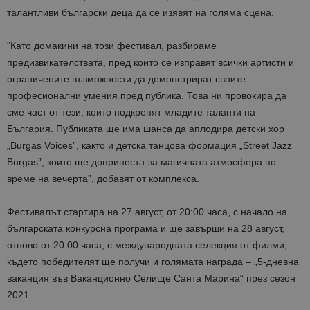
талантливи български деца да се изявят на голяма сцена.
“Като домакини на този фестивал, разбираме
предизвикателствата, пред които се изправят всички артисти и
ограничените възможности да демонстрират своите
професионални умения пред публика. Това ни провокира да
сме част от тези, които подкрепят младите таланти на
България. Публиката ще има шанса да аплодира детски хор
„Burgas Voices”, както и детска танцова формация „Street Jazz
Burgas”, които ще допринесът за магичната атмосфера по
време на вечерта”, добавят от комплекса.
Фестивалът стартира на 27 август, от 20:00 часа, с начало на
българската конкурсна програма и ще завърши на 28 август,
отново от 20:00 часа, с международната селекция от филми,
където победителят ще получи и голямата награда – „5-дневна
ваканция във Ваканционно Селище Санта Марина“ през сезон
2021.