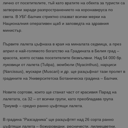
лично от посетителите, тъй като вратите на обекта за туристи са
затворени заради разпространението на коронавируса по
света. В УБГ-Балчик стриктно спазват всички мерки на
Националния оперативен щаб и заповедта на здравния
министър.
Първите лалета цъфнаха в края на миналата седмица, а през
април е най-голямото богатство на Градината в Белия град –
красота, която остава посетителите безмълвни. Над 54 000 бр.
луковици от лалета (Tulipa), зюмбюли (Nyacinthus), нарциси
(Narcissus), мускари (Muscari) и др. ще разцъфнат тази пролет в
градините на Университетска Ботаническа градина – Балчик.
Новите сортове, които ще станат част от красивия Парад на
лалетата, са 32 – от всички групи, като преобладава група
Триумф – средно ранно цъфтящи лалета.
В градина “Разсадника” ще разцъфтят над 26 сорта ранно
цъфтящи лалета – божуровидни, ресничести, лилиецветни,