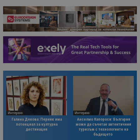
Интервю
Интервю
Галина Декова: Перник има
Анселмо Капороси: България
потенциал за културна
може да съчетае автентичния
дестинация
туризъм с технологиите на
бъдещето