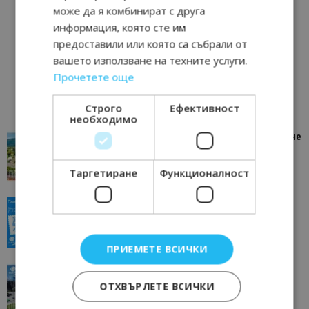
може да я комбинират с друга
информация, която сте им
предоставили или която са събрали от
вашето използване на техните услуги.
Прочетете още
Строго
Ефективност
необходимо
“Пощенска картичка от…”: Петрич – Изживяване
отвъд очакваното
11/07/2026 11:22
Петрич
Таргетиране
Функционалност
“Пощенска картичка от…”: Пловдив, градът на
всички времена
23/06/2026 10:00
Пловдив
ПРИЕМЕТЕ ВСИЧКИ
“Пощенска картичка от…”: Перник – град на
традициите, културата и вдъхновяващите...
ОТХВЪРЛЕТЕ ВСИЧКИ
17/06/2026 09:01
Перник