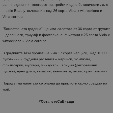
ранни единични, многоцветни, грейги и едно ботанически лале
– Little Beauty, съчетани с над 26 сорта Viola x wittrockiana и
Viola cornuta.
“Божествената градина” ще има лалетата от 36 сорта от групите
– дарвинови, триумф и фостериана, съчетани с 25 сорта Viola x
wittrockiana и Viola cornuta.
В градините тази пролет ще има 17 сорта нарциси, над 10 000
луковични и грудкови растения – нарциси, зюмбюли,
фритиларии, мускари, минзухари , алиуми (декоративни
лукове), еремуруси, камасия, анемонета, иксии, орнитогалуми.
Парадът на лалетата се очаква да приключи около средата на
май.
#ОстанетеСиВкъщи