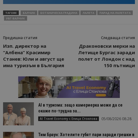
ТАГОВЕ
БАЛЧИК
БОТАНИЧЕСКА ГРАДИНА
ЛАЛЕТА
ПАРАД НА ЛАЛЕТАТА
УБГ-БАЛЧИК
Предишна статия
Следваща статия
Изп. директор на
Драконовски мерки на
“Албена” Красимир
Летище Бургас заради
Станев: Юли и август ще
полет от Лондон с над
има туризъм в България
150 пътници
AI в туризма: защо камериерка може да се
окаже по-трудна за...
05/08/2026 08:28
AI Travel Economy с Елица Стоилова
Тим Браун: Хотелите губят пари заради грешки в