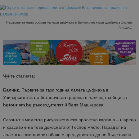
Първите за тази година лалета цъфнаха в Ботаническата градина в Балчик
(снимки)
Чуйте статията:
Балчик.
Първите за тази година лалета цъфнаха в
Университетската ботаническа градина в Балчик, съобщи за
bgtourism.bg
ръководителят й
Валя Машкарова
.
Сезонът в момента рисува истинска пролетна картина – шарено
и красиво е на това докоснато от Господ място. Парадът на
лалетата тази пролет обаче е пред угрозата да не бъде видян