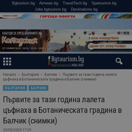
Bgtourism.bg
Airnews.bg
TravelTech.bg
Spatourism.bg
Jobs.bgtourism.bg
Destinations.bg
Начало
България
Балчик
Първите за тази година лалета
цъфнаха в Ботаническата градина в Балчик (снимки)
БЪЛГАРИЯ
БАЛЧИК
Първите за тази година лалета
цъфнаха в Ботаническата градина в
Балчик (снимки)
23/03/2020 17:01