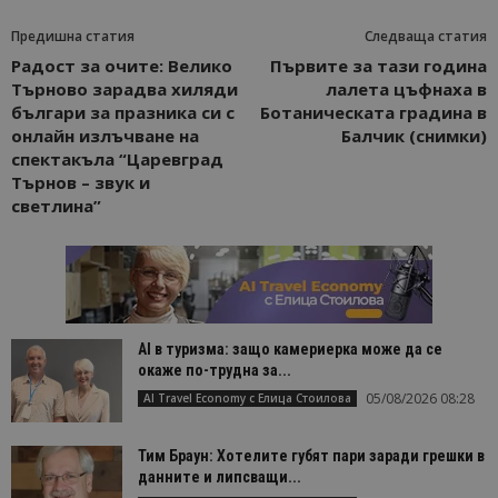
Предишна статия
Следваща статия
Радост за очите: Велико
Първите за тази година
Търново зарадва хиляди
лалета цъфнаха в
българи за празника си с
Ботаническата градина в
онлайн излъчване на
Балчик (снимки)
спектакъла “Царевград
Търнов – звук и
светлина”
AI в туризма: защо камериерка може да се
окаже по-трудна за...
05/08/2026 08:28
AI Travel Economy с Елица Стоилова
Тим Браун: Хотелите губят пари заради грешки в
данните и липсващи...