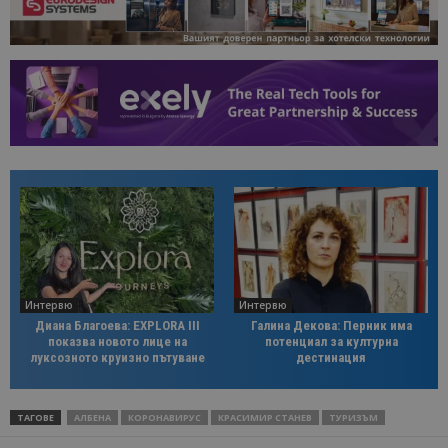
Интервю
Интервю
Диана Благоева: EXPLORA III
Галина Декова: Перник има
показва новото лице на
потенциал за културна
луксозното круизно пътуване
дестинация
ТАГОВЕ
АЛБЕНА
КОРОНАВИРУС
КРАСИМИР СТАНЕВ
ТУРИЗЪМ