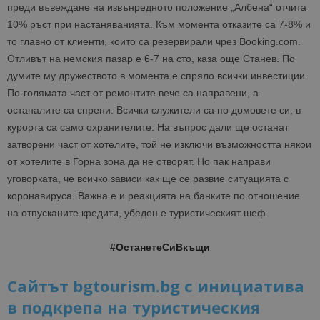
преди въвеждане на извънредното положение „Албена“ отчита
10% ръст при настаняванията. Към момента отказите са 7-8% и
то главно от клиенти, които са резервирали чрез Booking.com.
Отливът на немския пазар е 6-7 на сто, каза още Станев. По
думите му дружеството в момента е спряло всички инвестиции.
По-голямата част от ремонтите вече са направени, а
останалите са спрени. Всички служители са по домовете си, в
курорта са само охранителите. На въпрос дали ще останат
затворени част от хотелите, той не изключи възможността някои
от хотелите в Горна зона да не отворят. Но пак направи
уговорката, че всичко зависи как ще се развие ситуацията с
коронавируса. Важна е и реакцията на банките по отношение
на отпусканите кредити, убеден е туристическият шеф.
#ОстанетеСиВкъщи
Сайтът bgtourism.bg с инициатива
в подкрепа на туристическия