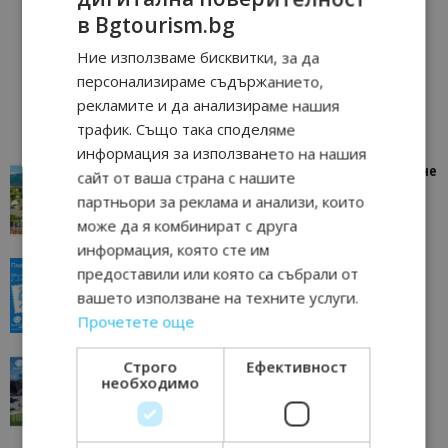
в Bgtourism.bg
Ние използваме бисквитки, за да
персонализираме съдържанието,
рекламите и да анализираме нашия
трафик. Също така споделяме
информация за използването на нашия
“Пощенска картичка от…”: Петрич – Изживяване
сайт от ваша страна с нашите
отвъд очакваното
партньори за реклама и анализи, които
11/07/2026 11:22
Петрич
може да я комбинират с друга
информация, която сте им
“Пощенска картичка от…”: Пловдив, градът на
предоставили или която са събрали от
всички времена
вашето използване на техните услуги.
23/06/2026 10:00
Пловдив
Прочетете още
“Пощенска картичка от…”: Перник – град на
Строго
Ефективност
необходимо
традициите, културата и вдъхновяващите...
17/06/2026 09:01
Перник