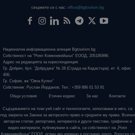
свържете се с нас:
office@bgtourism.bg
Национална информационна агенция Bgtourism.bg
Собственост на "Роял Комюникейшън" ЕООД, 205185996.
Адрес на редакцията за кореспонденция:
Гр. Добрич, бул. “Добруджа” № 28 (Сграда на Кадастъра), ет. 4, офис
406;
Гр. София, жк “Овча Купел”
Собственик: Руслан Йорданов; Тел.: +359 886 01 53 91
Общи условия
Етичен кодекс
За нас
Контакти
Съдържанието на този уеб сайт и технологиите, използвани в него, са
под закрила на Закона за авторското право и сродните му права. Всички
авторски статии, репортажи, интервюта и други текстови, графични и
видео материали, публикувани в сайта, са собственост на „Роял
Комюникейшън“ ЕООД, освен ако изрично е посочено друго. Допуска се