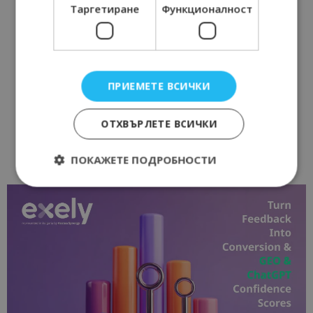
Таргетиране
Функционалност
ПРИЕМЕТЕ ВСИЧКИ
ОТХВЪРЛЕТЕ ВСИЧКИ
ПОКАЖЕТЕ ПОДРОБНОСТИ
Строго необходимо
Ефективност
Таргетиране
Функционалност
Строго необходимите бисквитки позволяват
основната функционалност на уебсайта, като
потребителско влизане и управление на
акаунта. Уебсайтът не може да се използва
правилно без строго необходими бисквитки.