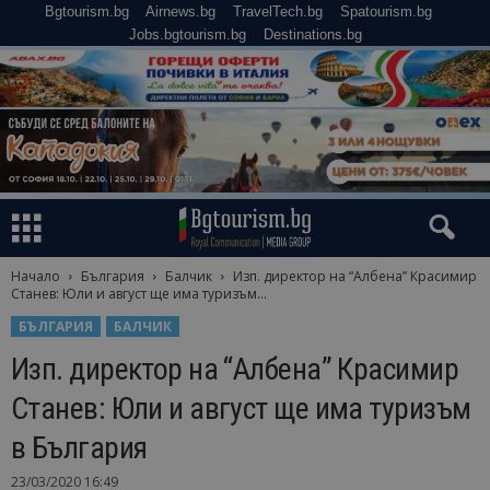
Bgtourism.bg
Airnews.bg
TravelTech.bg
Spatourism.bg
Jobs.bgtourism.bg
Destinations.bg
Начало
България
Балчик
Изп. директор на “Албена” Красимир
Станев: Юли и август ще има туризъм...
БЪЛГАРИЯ
БАЛЧИК
Изп. директор на “Албена” Красимир
Станев: Юли и август ще има туризъм
в България
23/03/2020 16:49