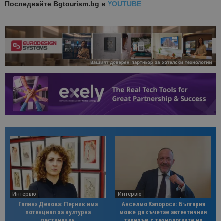
Последвайте
Bgtourism.bg в
YOUTUBE
Интервю
Интервю
Галина Декова: Перник има
Анселмо Капороси: България
потенциал за културна
може да съчетае автентичния
дестинация
туризъм с технологиите на