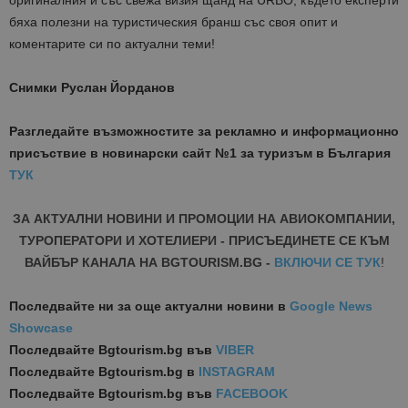
оригиналния и със свежа визия щанд на URBO, където експерти
бяха полезни на туристическия бранш със своя опит и
коментарите си по актуални теми!
Снимки Руслан Йорданов
Разгледайте възможностите за рекламно и информационно
присъствие в новинарски сайт №1 за туризъм в България
ТУК
ЗА АКТУАЛНИ НОВИНИ И ПРОМОЦИИ НА АВИОКОМПАНИИ,
ТУРОПЕРАТОРИ И ХОТЕЛИЕРИ - ПРИСЪЕДИНЕТЕ СЕ КЪМ
ВАЙБЪР КАНАЛА НА BGTOURISM.BG -
ВКЛЮЧИ СЕ ТУК
!
Последвайте ни за още актуални новини
в
Google News
Showcase
Последвайте
Bgtourism.bg във
VIBER
Последвайте
Bgtourism.bg в
INSTAGRAM
Последвайте
Bgtourism.bg във
FACEBOOK