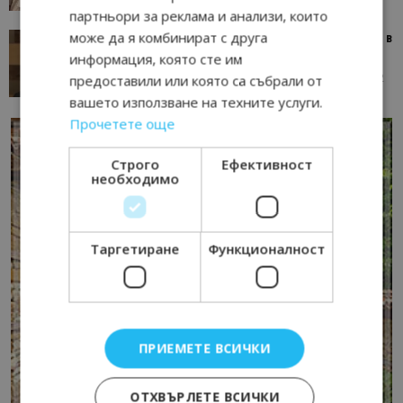
партньори за реклама и анализи, които
може да я комбинират с друга
Тим Браун: Хотелите губят пари заради грешки в
данните и липсващи...
информация, която сте им
13/07/2026 09:02
AI Travel Economy с Елица Стоилова
предоставили или която са събрали от
вашето използване на техните услуги.
Прочетете още
Строго
Ефективност
необходимо
Таргетиране
Функционалност
ПРИЕМЕТЕ ВСИЧКИ
ОТХВЪРЛЕТЕ ВСИЧКИ