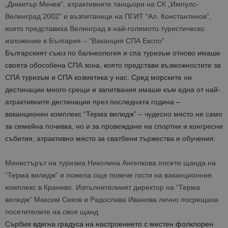
„Димитър Мечев”, атрактивните танцьори на СК „Импулс-
Велинград 2002” и възпитаници на ПГИТ “Ал. Константинов”,
които представиха Велинград в най-голямото туристическо
изложение в България – “Ваканция СПА Експо”
Българският съюз по балнеология и спа туризъм отново имаше
своята обособена СПА зона, която представи възможностите за
СПА туризъм и СПА козметика у нас. Сред морските ни
дестинации много срещи и запитвания имаше към една от най-
атрактивните дестинации през последната година –
ваканционен комплекс “Терма вилидж” – чудесно място не само
за семейна почивка, но и за провеждане на спортни и конгресни
събития, атрактивно място за сватбени тържества и обучения.
Министърът на туризма Николина Ангелкова посети щанда на
“Терма вилидж” и пожела още повече гости на ваканционния
комплекс в Кранево. Изпълнителният директор на “Терма
вилидж” Максим Секов и Радослава Иванова лично посрещаха
посетителите на своя щанд
Сърбия вдигна градуса на настроението с местен фолклорен