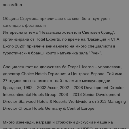
ансамбъл.
Община Струмица привличаше със своя богат културен
календар с фестивали
Интересната тема “Независим хотел или Световен бранд”,
организирана от Hotel Experts, по време на “Ваканция и СПА
Експо 2020” привлече вниманието на много специалисти в
туристическия бранш, които напълниха зала “Руен”.
Специален гост на дискусията бе Георг Шлегел – управляващ
директор Choice Hotels Германия и Централа Европа. Той има
27 години опит за някои от най-големите международни
брандове, 1992 – 2002 Accor,
2002 – 2008 Development Director
Intercontinental Hotels Group, 2008 – 2013 Senior Development
Director Starwood Hotels & Resorts Worldwide и от 2013 Managing
Director Choice Hotels Germany & Central Europe.
Много изненади, награди и страхотни дискусии имаше на