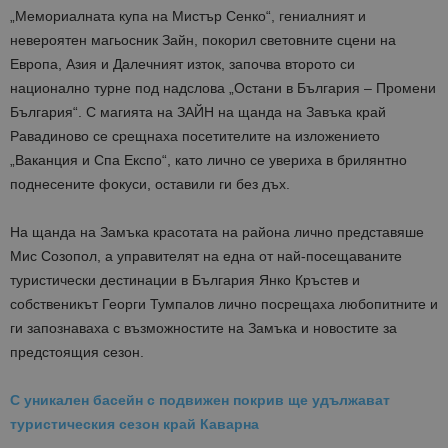
„Мемориалната купа на Мистър Сенко“, гениалният и
невероятен магьосник Зайн, покорил световните сцени на
Европа, Азия и Далечният изток, започва второто си
национално турне под надслова „Остани в България – Промени
България“. С магията на ЗАЙН на щанда на Завъка край
Равадиново се срещнаха посетителите на изложението
„Ваканция и Спа Експо“, като лично се увериха в брилянтно
поднесените фокуси, оставили ги без дъх.
На щанда на Замъка красотата на района лично представяше
Мис Созопол, а управителят на една от най-посещаваните
туристически дестинации в България Янко Кръстев и
собственикът Георги Тумпалов лично посрещаха любопитните и
ги запознаваха с възможностите на Замъка и новостите за
предстоящия сезон.
С уникален басейн с подвижен покрив ще удължават
туристическия сезон край Каварна