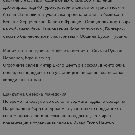
събитие у нас. Тази година се включиха 360 участници.
Дебютираха над 40 туроператори и фирми от туристическия
бранш. За първи път участваха представители на бизнеса от
Б
осна и Херцеговина, Кения и Франция. Официални партньори
на събитието бяха Националния борд по туризъм, Български
съюз по балнеология и спа туризъм и Община Бурса, Турция.
Министърът на туризма откри изложението. Снимки Руслан
Йорданов, bgtourism.bg
Огромните зали в Интер Експо Център в софия, в които бяха
подредени щандовете на участниците, посрещнаха десетки
хиляди посетители.
Щандът на Северна Македония
По време на форума се състоя и седмата годишна среща на
Националния борд по туризъм, а участниците представиха
своите възможности не само на щандовете, но и чрез
презентации в отделините зали на Интер Експо Център.