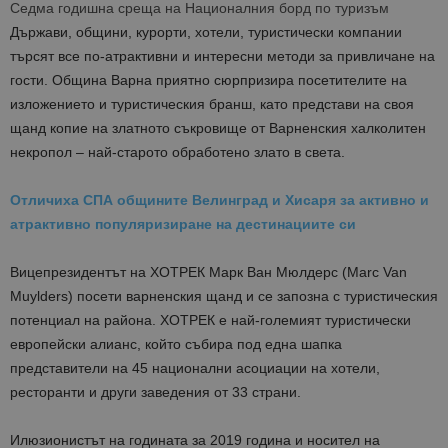
Седма годишна среща на Националния борд по туризъм
Държави, общини, курорти, хотели, туристически компании
търсят все по-атрактивни и интересни методи за привличане на
гости. Община Варна приятно сюрпризира посетителите на
изложението и туристическия бранш, като представи на своя
щанд к
опие на златното съкровище от Варненския халколитен
некропол – най-старото обработено злато в света.
Отличиха СПА общините Велинград и Хисаря за активно и
атрактивно популяризиране на дестинациите си
Вицепрезидентът на ХОТРЕК Марк Ван Мюлдерс (Marc Van
Muylders) посети варненския щанд и се запозна с туристическия
потенциал на района. ХОТРЕК е най-големият туристически
европейски алианс, който събира под една шапка
представители на 45 национални асоциации на хотели,
ресторанти и други заведения от 33 страни.
Илюзионистът на годината за 2019 година и носител на