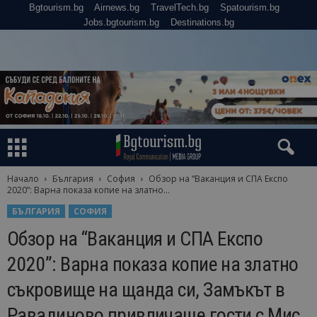
Bgtourism.bg
Airnews.bg
TravelTech.bg
Spatourism.bg
Jobs.bgtourism.bg
Destinations.bg
Начало
България
София
Обзор на “Ваканция и СПА Експо
2020”: Варна показа копие на златно...
БЪЛГАРИЯ
СОФИЯ
Обзор на “Ваканция и СПА Експо
2020”: Варна показа копие на златно
съкровище на щанда си, Замъкът в
Равадиново привличаше гости с Мис