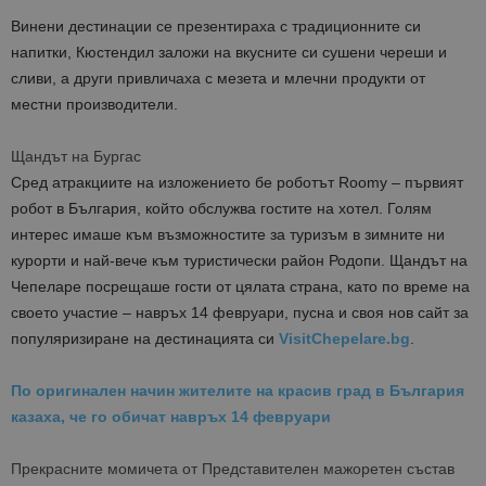
Винени дестинации се презентираха с традиционните си
напитки, Кюстендил заложи на вкусните си сушени череши и
сливи, а други привличаха с мезета и млечни продукти от
местни производители.
Щандът на Бургас
Сред атракциите на изложението бе роботът Roomy – първият
робот в България, който обслужва гостите на хотел. Голям
интерес имаше към възможностите за туризъм в зимните ни
курорти и най-вече към туристически район Родопи. Щандът на
Чепеларе посрещаше гости от цялата страна, като по време на
своето участие – навръх 14 февруари, пусна и своя нов сайт за
популяризиране на дестинацията си
VisitChepelare.bg
.
По оригинален начин жителите на красив град в България
казаха, че го обичат навръх 14 февруари
Прекрасните момичета от Представителен мажоретен състав