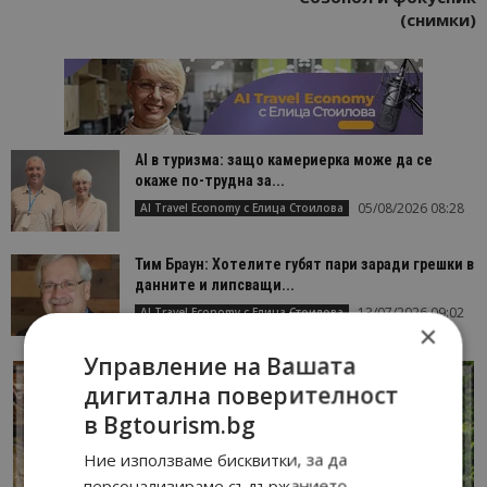
(снимки)
AI в туризма: защо камериерка може да се
окаже по-трудна за...
05/08/2026 08:28
AI Travel Economy с Елица Стоилова
Тим Браун: Хотелите губят пари заради грешки в
данните и липсващи...
13/07/2026 09:02
AI Travel Economy с Елица Стоилова
×
Управление на Вашата
дигитална поверителност
в Bgtourism.bg
Ние използваме бисквитки, за да
персонализираме съдържанието,