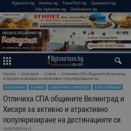
Bgtourism.bg
Airnews.bg
TravelTech.bg
Spatourism.bg
Jobs.bgtourism.bg
Destinations.bg
Начало
България
София
Отличиха СПА общините Велинград
и Хисаря за активно и атрактивно популяризиране на...
БЪЛГАРИЯ
СОФИЯ
СЪБИТИЕН ТУРИЗЪМ
СПА ТУРИЗЪМ
Отличиха СПА общините Велинград и
Хисаря за активно и атрактивно
популяризиране на дестинациите си
15/02/2020 16:12