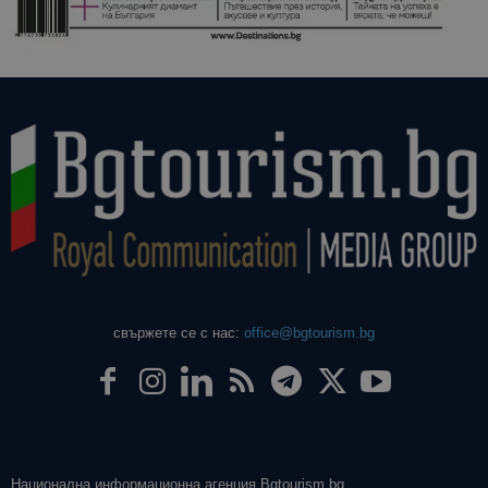
свържете се с нас:
office@bgtourism.bg
Национална информационна агенция Bgtourism.bg