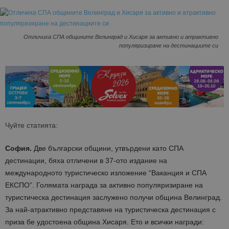
Отличиха СПА общините Велинград и Хисаря за активно и атрактивно
популяризиране на дестинациите си
Чуйте статията:
София.
Две български общини, утвърдени като СПА
дестинации, бяха отличени в 37-ото издание на
международното туристическо изложение “Ваканция и СПА
ЕКСПО”. Голямата награда за активно популяризиране на
туристическа дестинация заслужено получи община Велинград.
За най-атрактивно представяне на туристическа дестинация с
приза бе удостоена община Хисаря. Ето и всички награди: