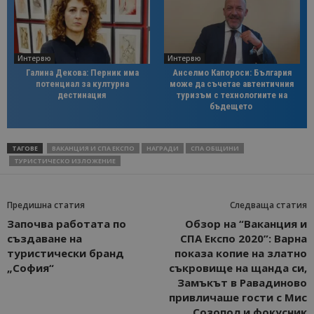
Интервю
Интервю
Галина Декова: Перник има
Анселмо Капороси: България
потенциал за културна
може да съчетае автентичния
дестинация
туризъм с технологиите на
бъдещето
ТАГОВЕ
ВАКАНЦИЯ И СПА ЕКСПО
НАГРАДИ
СПА ОБЩИНИ
ТУРИСТИЧЕСКО ИЗЛОЖЕНИЕ
Предишна статия
Следваща статия
Започва работата по
Обзор на “Ваканция и
създаване на
СПА Експо 2020”: Варна
туристически бранд
показа копие на златно
„София“
съкровище на щанда си,
Замъкът в Равадиново
привличаше гости с Мис
Созопол и фокусник