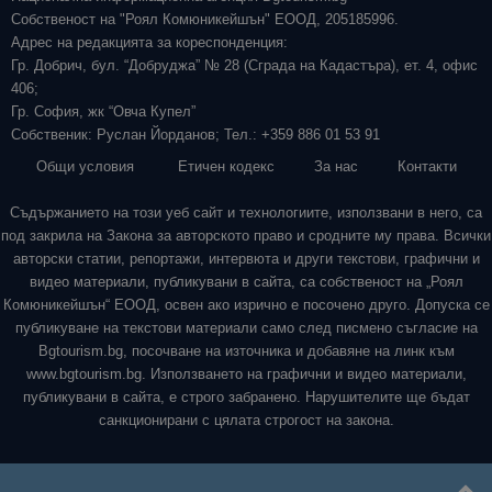
Собственост на "Роял Комюникейшън" ЕООД, 205185996.
Адрес на редакцията за кореспонденция:
Гр. Добрич, бул. “Добруджа” № 28 (Сграда на Кадастъра), ет. 4, офис
406;
Гр. София, жк “Овча Купел”
Собственик: Руслан Йорданов; Тел.: +359 886 01 53 91
Общи условия
Етичен кодекс
За нас
Контакти
Съдържанието на този уеб сайт и технологиите, използвани в него, са
под закрила на Закона за авторското право и сродните му права. Всички
авторски статии, репортажи, интервюта и други текстови, графични и
видео материали, публикувани в сайта, са собственост на „Роял
Комюникейшън“ ЕООД, освен ако изрично е посочено друго. Допуска се
публикуване на текстови материали само след писмено съгласие на
Bgtourism.bg, посочване на източника и добавяне на линк към
www.bgtourism.bg. Използването на графични и видео материали,
публикувани в сайта, е строго забранено. Нарушителите ще бъдат
санкционирани с цялата строгост на закона.