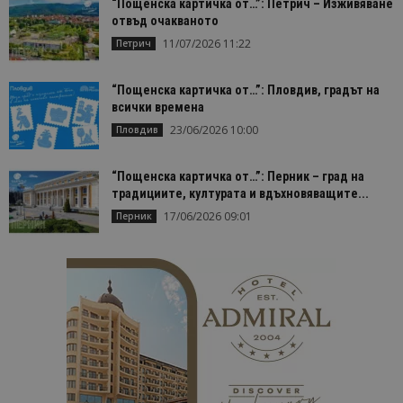
“Пощенска картичка от…”: Петрич – Изживяване
изп
да 
отвъд очакваното
съг
11/07/2026 11:22
Петрич
на
пот
за
изп
“Пощенска картичка от…”: Пловдив, градът на
на 
всички времена
на 
23/06/2026 10:00
Пловдив
“Пощенска картичка от…”: Перник – град на
традициите, културата и вдъхновяващите...
Доставчик
/
Валиден
Име
Описание
17/06/2026 09:01
Перник
Доставчик
Домейн
/
Валиден
до
Име
Описание
Домейн
до
sc_is_visitor_unique
1 година
Използва се
StatCounter
Декларацията за
1 месец
за
is_visitor_unique
Ltd
1 година
Тази бискв
StatCounter
поверителност на Google
съхраняван
.bgtourism.bg
1 месец
се използва
.statcounter.com
на броя
да се опре
посещения.
дали посет
е уникален
сайта чрез
присвоява
уникален
посетител 
помага за
проследяв
на