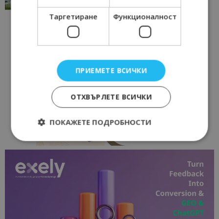
17/06/2026 09:01
Перник
Таргетиране
Функционалност
ПРИЕМЕТЕ ВСИЧКИ
ОТХВЪРЛЕТЕ ВСИЧКИ
ПОКАЖЕТЕ ПОДРОБНОСТИ
Строго необходимо
Ефективност
Таргетиране
Функционалност
Строго необходимите бисквитки позволяват
основната функционалност на уебсайта, като
потребителско влизане и управление на
акаунта. Уебсайтът не може да се използва