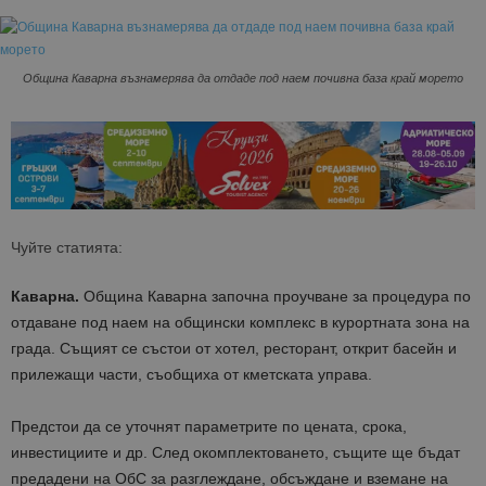
Община Каварна възнамерява да отдаде под наем почивна база край морето
Чуйте статията:
Каварна.
Община Каварна започна проучване за процедура по
отдаване под наем на общински комплекс в курортната зона на
града. Същият се състои от хотел, ресторант, открит басейн и
прилежащи части, съобщиха от кметската управа.
Предстои да се уточнят параметрите по цената, срока,
инвестициите и др. След окомплектоването, същите ще бъдат
предадени на ОбС за разглеждане, обсъждане и вземане на