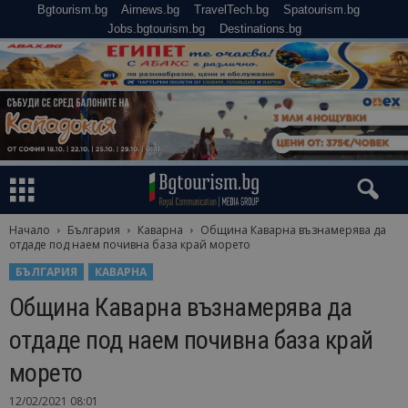
Bgtourism.bg
Airnews.bg
TravelTech.bg
Spatourism.bg
Jobs.bgtourism.bg
Destinations.bg
Начало
България
Каварна
Община Каварна възнамерява да
отдаде под наем почивна база край морето
БЪЛГАРИЯ
КАВАРНА
Община Каварна възнамерява да
отдаде под наем почивна база край
морето
12/02/2021 08:01