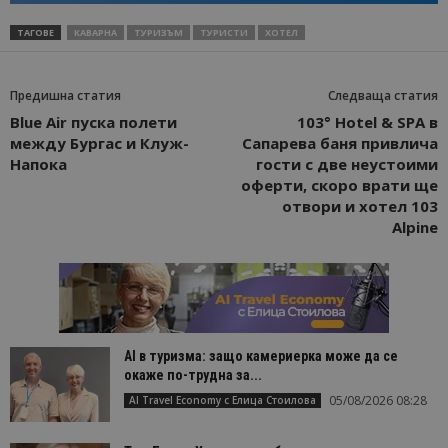
ТАГОВЕ
КАВАРНА
ТУРИЗЪМ
ТУРИСТИ
ХОТЕЛ
Предишна статия
Следваща статия
Blue Air пуска полети
103° Hotel & SPA в
между Бургас и Клуж-
Сапарева баня привлича
Напока
гости с две неустоими
оферти, скоро врати ще
отвори и хотел 103
Alpine
AI в туризма: защо камериерка може да се
окаже по-трудна за...
05/08/2026 08:28
AI Travel Economy с Елица Стоилова