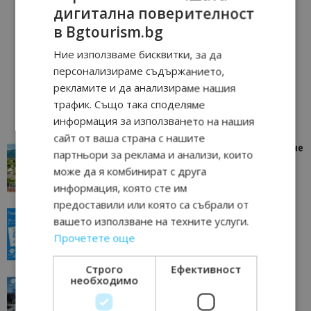
дигитална поверителност
в Bgtourism.bg
Ние използваме бисквитки, за да
персонализираме съдържанието,
рекламите и да анализираме нашия
трафик. Също така споделяме
информация за използването на нашия
сайт от ваша страна с нашите
“Пощенска картичка от…”: Петрич – Изживяване
партньори за реклама и анализи, които
отвъд очакваното
може да я комбинират с друга
11/07/2026 11:22
Петрич
информация, която сте им
предоставили или която са събрали от
“Пощенска картичка от…”: Пловдив, градът на
вашето използване на техните услуги.
всички времена
Прочетете още
23/06/2026 10:00
Пловдив
Строго
Ефективност
необходимо
“Пощенска картичка от…”: Перник – град на
традициите, културата и вдъхновяващите...