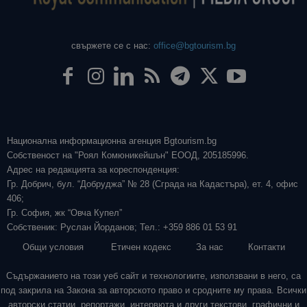
свържете се с нас:
office@bgtourism.bg
Национална информационна агенция Bgtourism.bg
Собственост на "Роял Комюникейшън" ЕООД, 205185996.
Адрес на редакцията за кореспонденция:
Гр. Добрич, бул. “Добруджа” № 28 (Сграда на Кадастъра), ет. 4, офис
406;
Гр. София, жк “Овча Купел”
Собственик: Руслан Йорданов; Тел.: +359 886 01 53 91
Общи условия
Етичен кодекс
За нас
Контакти
Съдържанието на този уеб сайт и технологиите, използвани в него, са
под закрила на Закона за авторското право и сродните му права. Всички
авторски статии, репортажи, интервюта и други текстови, графични и