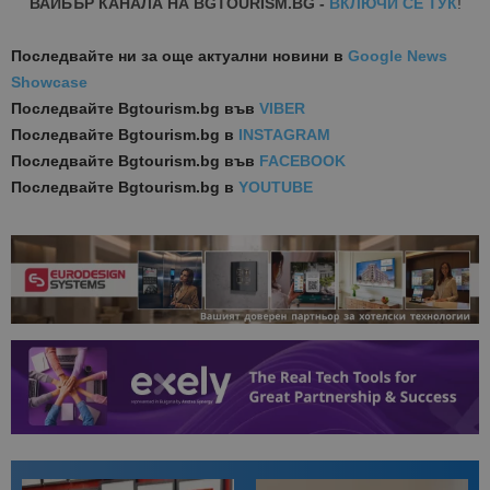
ВАЙБЪР КАНАЛА НА BGTOURISM.BG -
ВКЛЮЧИ СЕ ТУК
!
Последвайте ни за още актуални новини
в
Google News
Showcase
Последвайте
Bgtourism.bg във
VIBER
Последвайте
Bgtourism.bg в
INSTAGRAM
Последвайте
Bgtourism.bg във
FACEBOOK
Последвайте
Bgtourism.bg в
YOUTUBE