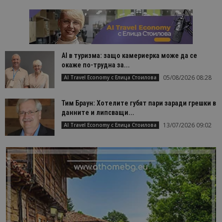
AI в туризма: защо камериерка може да се
окаже по-трудна за...
05/08/2026 08:28
AI Travel Economy с Елица Стоилова
Тим Браун: Хотелите губят пари заради грешки в
данните и липсващи...
13/07/2026 09:02
AI Travel Economy с Елица Стоилова