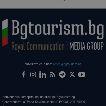
свържете се с нас:
office@bgtourism.bg
Национална информационна агенция Bgtourism.bg
Собственост на "Роял Комюникейшън" ЕООД, 205185996.