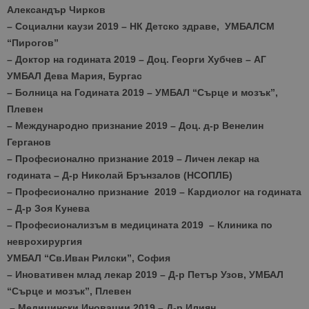
Александър Чирков
– Социални каузи 2019 – НК
Детско здраве, УМБАЛСМ
“Пирогов”
– Доктор на годината 2019 –
Доц. Георги Хубчев –
АГ
УМБАЛ Дева Мария, Бургас
– Болница на Годината 2019 –
УМБАЛ “Сърце и мозък”,
Плевен
– Международно признание 2019 –
Доц. д-р Венелин
Герганов
– Професионално признание 2019 –
Личен лекар на
годината –
Д-р Николай Брънзалов (НСОПЛБ)
– Професионално признание 2019 –
Кардиолог на годината
–
Д-р Зоя Кунева
– Професионализъм в медицината 2019 –
Клиника по
неврохирургия
УМБАЛ “Св.Иван Рилски”, София
– Иновативен млад лекар 2019 –
Д-р Петър Узов,
УМБАЛ
“Сърце и мозък”, Плевен
– Медицински Иновации 2019 –
Д-р Илиян