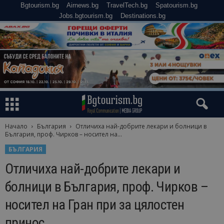
Bgtourism.bg
Airnews.bg
TravelTech.bg
Spatourism.bg
Jobs.bgtourism.bg
Destinations.bg
Начало
България
Отличиха най-добрите лекари и болници в
България, проф. Чирков – носител на...
БЪЛГАРИЯ
Отличиха най-добрите лекари и
болници в България, проф. Чирков –
носител на Гран при за цялостен
принос