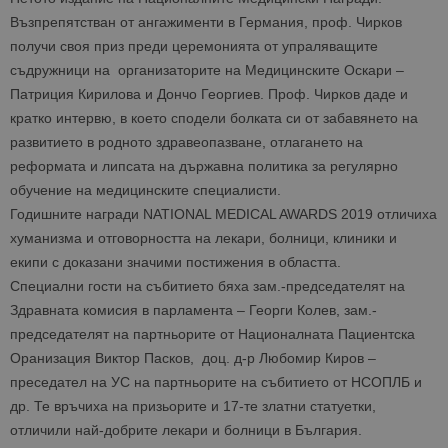
Възпрепятстван от ангажименти в Германия, проф. Чирков
получи своя приз преди церемонията от упраляващите
съдружници на организаторите на Медицинските Оскари –
Патриция Кирилова и Дончо Георгиев. Проф. Чирков даде и
кратко интервю, в което сподели болката си от забавянето на
развитието в родното здравеопазване, отлагането на
реформата и липсата на държавна политика за регулярно
обучение на медицинските специалисти.
Годишните награди NATIONAL MEDICAL AWARDS 2019 отличиха
хуманизма и отговорността на лекари, болници, клиники и
екипи с доказани значими постижения в областта.
Специални гости на събитието бяха зам.-председателят на
Здравната комисия в парламента – Георги Колев, зам.-
председателят на партньорите от Националната Пациентска
Оранизация Виктор Пасков, доц. д-р Любомир Киров –
преседател на УС на партньорите на събитието от НСОПЛБ и
др. Те връчиха на призьорите и 17-те златни статуетки,
отличили най-добрите лекари и болници в България.