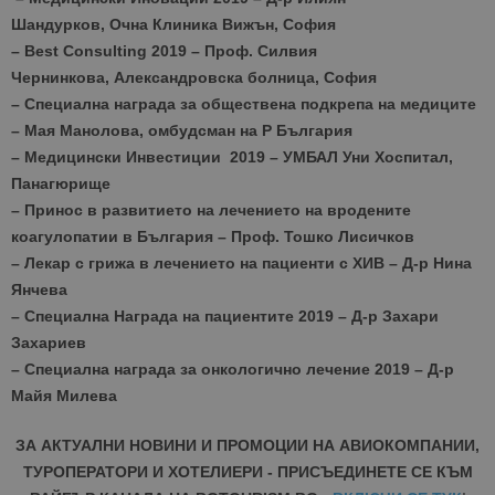
Шандурков,
Очна Клиника Вижън, София
– Best Consulting 2019 –
Проф. Силвия
Чернинкова,
Александровска болница, София
– Специална награда за обществена подкрепа на медиците
–
Мая Манолова, омбудсман на Р България
– Медицински Инвестиции 2019 – У
МБАЛ Уни Хоспитал,
Панагюрище
– Принос в развитието на лечението на вродените
коагулопатии в България –
Проф. Тошко Лисичков
– Лекар с грижа в лечението на пациенти с ХИВ – Д-р Нина
Янчева
– Специална Награда на пациентите 2019 –
Д-р Захари
Захариев
– Специална награда за онкологично лечение 2019 –
Д-р
Майя Милева
ЗА АКТУАЛНИ НОВИНИ И ПРОМОЦИИ НА АВИОКОМПАНИИ,
ТУРОПЕРАТОРИ И ХОТЕЛИЕРИ - ПРИСЪЕДИНЕТЕ СЕ КЪМ