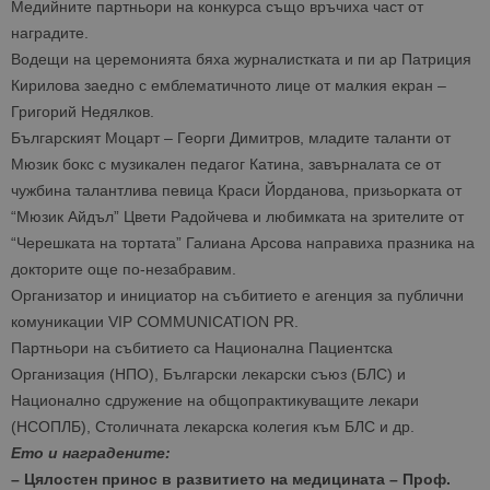
Медийните партньори на конкурса също връчиха част от
наградите.
Водещи на церемонията бяха журналистката и пи ар Патриция
Кирилова заедно с емблематичното лице от малкия екран –
Григорий Недялков.
Българският Моцарт – Георги Димитров, младите таланти от
Мюзик бокс с музикален педагог Катина, завърналата се от
чужбина талантлива певица Краси Йорданова, призьорката от
“Мюзик Айдъл” Цвети Радойчева и любимката на зрителите от
“Черешката на тортата” Галиана Арсова направиха празника на
докторите още по-незабравим.
Организатор и инициатор на събитието е агенция за публични
комуникации VIP COMMUNICATION PR.
Партньори на събитието са Национална Пациентска
Организация (НПО), Български лекарски съюз (БЛС) и
Национално сдружение на общопрактикуващите лекари
(НСОПЛБ), Столичната лекарска колегия към БЛС и др.
Ето и наградените:
– Цялостен принос в развитието на медицината –
Проф.