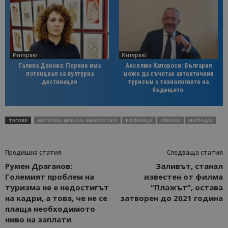
Интервю
Интервю
Галина Декова: Перник има
Анселмо Капороси: България
потенциал за културна
може да съчетае автентичния
дестинация
туризъм с технологиите на
бъдещето
ТАГОВЕ
NATIONAL MEDICAL AWARDS 2019
БОЛНИЦИ
ЛЕКАРИ
НАГРАДИ
Предишна статия
Следваща статия
Румен Драганов:
Заливът, станал
Големият проблем на
известен от филма
туризма не е недостигът
“Плажът”, остава
на кадри, а това, че не се
затворен до 2021 година
плаща необходимото
ниво на заплати