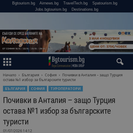
Bgtourism.bg
Airnews.bg
TravelTech.bg
Spatourism.bg
Jobs.bgtourism.bg
Destinations.bg
Начало
България
София
Почивки в Анталия – защо Турция
остава №1 избор за българските туристи
БЪЛГАРИЯ
СОФИЯ
ТУРОПЕРАТОРИ
Почивки в Анталия – защо Турция
остава №1 избор за българските
туристи
01/07/2026 14:12