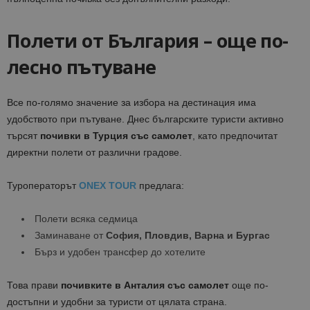
Полети от България – още по-
лесно пътуване
Все по-голямо значение за избора на дестинация има
удобството при пътуване. Днес българските туристи активно
търсят
почивки в Турция със самолет
, като предпочитат
директни полети от различни градове.
Туроператорът
ONEX TOUR
предлага:
Полети всяка седмица
Заминаване от
София, Пловдив, Варна и Бургас
Бърз и удобен трансфер до хотелите
Това прави
почивките в Анталия със самолет
още по-
достъпни и удобни за туристи от цялата страна.