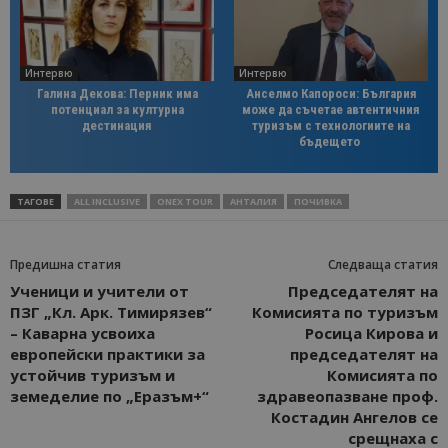
Интервю
Интервю
Галина Декова: Перник има
Анселмо Капороси: България
потенциал за културна
може да съчетае автентичния
дестинация
туризъм с технологиите на
бъдещето
ТАГОВЕ
ALL INCLUSIVE
ONEX TOUR
АНТАЛИЯ
ПОЧИВКА
Предишна статия
Следваща статия
Ученици и учители от
Председателят на
ПЗГ „Кл. Арк. Тимирязев“
Комисията по туризъм
– Каварна усвоиха
Росица Кирова и
европейски практики за
председателят на
устойчив туризъм и
Комисията по
земеделие по „Еразъм+“
здравеопазване проф.
Костадин Ангелов се
срещнаха с