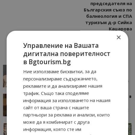
председателя на
Българския съюз по
балнеология и СПА
туризъм д-р Сийка
Кацарова
×
Управление на Вашата
дигитална поверителност
в Bgtourism.bg
AI в туризма: защо камериерка може да се
Ние използваме бисквитки, за да
окаже по-трудна за...
персонализираме съдържанието,
05/08/2026 08:28
AI Travel Economy с Елица Стоилова
рекламите и да анализираме нашия
трафик. Също така споделяме
Тим Браун: Хотелите губят пари заради грешки в
информация за използването на нашия
данните и липсващи...
сайт от ваша страна с нашите
13/07/2026 09:02
AI Travel Economy с Елица Стоилова
партньори за реклама и анализи, които
може да я комбинират с друга
информация, която сте им