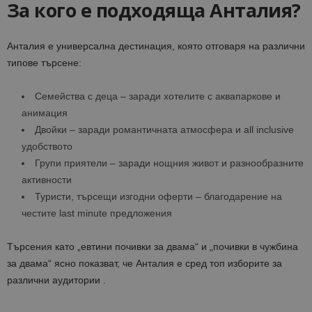
За кого е подходяща Анталия?
Анталия е универсална дестинация, която отговаря на различни
типове търсене:
Семейства с деца – заради хотелите с аквапаркове и
анимация
Двойки – заради романтичната атмосфера и all inclusive
удобството
Групи приятели – заради нощния живот и разнообразните
активности
Туристи, търсещи изгодни оферти – благодарение на
честите last minute предложения
Търсения като „евтини почивки за двама“ и „почивки в чужбина
за двама“ ясно показват, че Анталия е сред топ изборите за
различни аудитории .