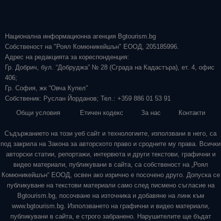
Национална информационна агенция Bgtourism.bg
Собственост на "Роял Комюникейшън" ЕООД, 205185996.
Адрес на редакцията за кореспонденция:
Гр. Добрич, бул. “Добруджа” № 28 (Сграда на Кадастъра), ет. 4, офис
406;
Гр. София, жк “Овча Купел”
Собственик: Руслан Йорданов; Тел.: +359 886 01 53 91
Общи условия
Етичен кодекс
За нас
Контакти
Съдържанието на този уеб сайт и технологиите, използвани в него, са
под закрила на Закона за авторското право и сродните му права. Всички
авторски статии, репортажи, интервюта и други текстови, графични и
видео материали, публикувани в сайта, са собственост на „Роял
Комюникейшън“ ЕООД, освен ако изрично е посочено друго. Допуска се
публикуване на текстови материали само след писмено съгласие на
Bgtourism.bg, посочване на източника и добавяне на линк към
www.bgtourism.bg. Използването на графични и видео материали,
публикувани в сайта, е строго забранено. Нарушителите ще бъдат