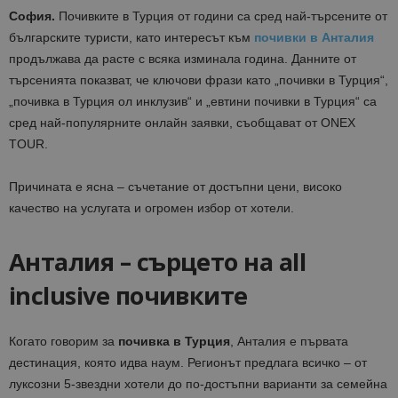
София.
Почивките в Турция от години са сред най-търсените от
българските туристи, като интересът към
почивки в Анталия
продължава да расте с всяка изминала година. Данните от
търсенията показват, че ключови фрази като „почивки в Турция“,
„почивка в Турция ол инклузив“ и „евтини почивки в Турция“ са
сред най-популярните онлайн заявки, съобщават от ONEX
TOUR.
Причината е ясна – съчетание от достъпни цени, високо
качество на услугата и огромен избор от хотели.
Анталия – сърцето на all
inclusive почивките
Когато говорим за
почивка в Турция
, Анталия е първата
дестинация, която идва наум. Регионът предлага всичко – от
луксозни 5-звездни хотели до по-достъпни варианти за семейна