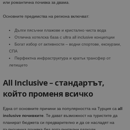
или романтична почивка за двама.
Основните предимства на региона включват:
Дълги пясъчни плажове и кристално чиста вода
Отлична хотелска база с ultra all inclusive концепции
Богат избор от активности – водни спортове, екскурзии,
СПА
Перфектна инфраструктура и кратък трансфер от
летището
All Inclusive – стандартът,
който променя всичко
Една от основните причини за популярността на Турция са
all
inclusive почивките
. Те дават възможност на туристите да
планират бюджета си предварително и да се насладят на
пълноценна почивка без допълнителни разходи.