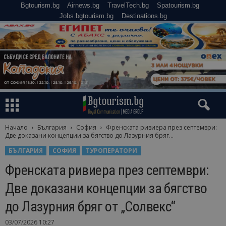
Bgtourism.bg
Airnews.bg
TravelTech.bg
Spatourism.bg
Jobs.bgtourism.bg
Destinations.bg
Начало
България
София
Френската ривиера през септември:
Две доказани концепции за бягство до Лазурния бряг...
БЪЛГАРИЯ
СОФИЯ
ТУРОПЕРАТОРИ
Френската ривиера през септември:
Две доказани концепции за бягство
до Лазурния бряг от „Солвекс“
03/07/2026 10:27