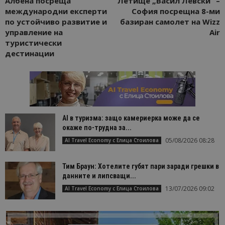
Албена посреща
Летище „Васил Левски“ –
международни експерти
София посрещна 8-ми
cookie_notice_accepted
lisandraramos.com
7 дни
Таз
bgtourism.bg
бис
по устойчиво развитие и
базиран самолет на Wizz
изп
управление на
Air
да 
съг
туристически
на
дестинации
пот
за
изп
на 
на 
AI в туризма: защо камериерка може да се
окаже по-трудна за...
Доставчик
/
Валиден
05/08/2026 08:28
AI Travel Economy с Елица Стоилова
Име
Описание
Доставчик
Домейн
/
Валиден
до
Име
Описание
Домейн
до
sc_is_visitor_unique
1 година
Използва се
StatCounter
Декларацията за
Тим Браун: Хотелите губят пари заради грешки в
1 месец
за
is_visitor_unique
Ltd
1 година
Тази бискв
StatCounter
поверителност на Google
съхраняван
.bgtourism.bg
1 месец
се използва
.statcounter.com
данните и липсващи...
на броя
да се опре
посещения.
13/07/2026 09:02
дали посет
AI Travel Economy с Елица Стоилова
е уникален
сайта чрез
присвоява
уникален
посетител 