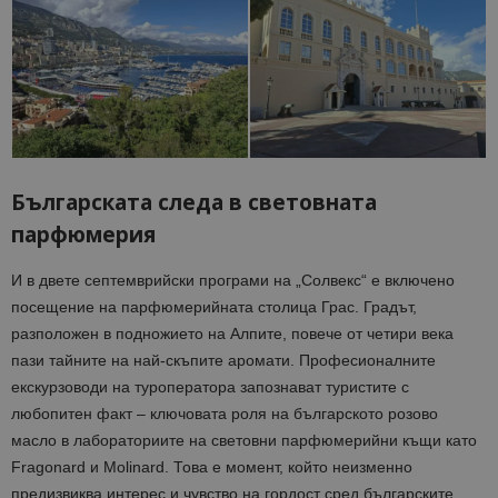
Българската следа в световната
парфюмерия
И в двете септемврийски програми на „Солвекс“ е включено
посещение на парфюмерийната столица Грас. Градът,
разположен в подножието на Алпите, повече от четири века
пази тайните на най-скъпите аромати. Професионалните
екскурзоводи на туроператора запознават туристите с
любопитен факт – ключовата роля на българското розово
масло в лабораториите на световни парфюмерийни къщи като
Fragonard и Molinard. Това е момент, който неизменно
предизвиква интерес и чувство на гордост сред българските