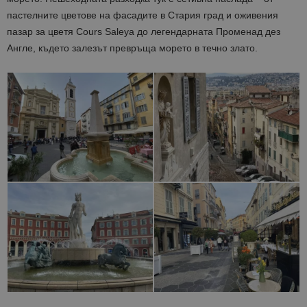
пастелните цветове на фасадите в Стария град и оживения
пазар за цветя Cours Saleya до легендарната Променад дез
Англе, където залезът превръща морето в течно злато.