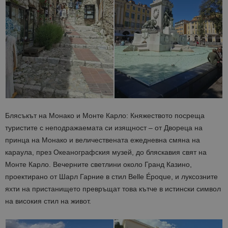
Блясъкът на Монако и Монте Карло: Княжеството посреща
туристите с неподражаемата си изящност – от Двореца на
принца на Монако и величествената ежедневна смяна на
караула, през Океанографския музей, до бляскавия свят на
Монте Карло. Вечерните светлини около Гранд Казино,
проектирано от Шарл Гарние в стил Belle Époque, и луксозните
яхти на пристанището превръщат това кътче в истински символ
на високия стил на живот.