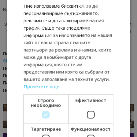
Ние използваме бисквитки, за да
Вашата Лазурна приказка Ви очаква!
персонализираме съдържанието,
рекламите и да анализираме нашия
ЗА АКТУАЛНИ НОВИНИ И ПРОМОЦИИ НА АВИОКОМПАНИИ,
трафик. Също така споделяме
ТУРОПЕРАТОРИ И ХОТЕЛИЕРИ - ПРИСЪЕДИНЕТЕ СЕ КЪМ
информация за използването на нашия
ВАЙБЪР КАНАЛА НА BGTOURISM.BG -
ВКЛЮЧИ СЕ ТУК
!
сайт от ваша страна с нашите
партньори за реклама и анализи, които
Последвайте ни за още актуални новини
в
Google News
може да я комбинират с друга
Showcase
информация, която сте им
Последвайте
Bgtourism.bg във
VIBER
предоставили или която са събрали от
Последвайте
Bgtourism.bg в
INSTAGRAM
вашето използване на техните услуги.
Последвайте
Bgtourism.bg във
FACEBOOK
Прочетете още
Последвайте
Bgtourism.bg в
YOUTUBE
Строго
Ефективност
необходимо
Таргетиране
Функционалност