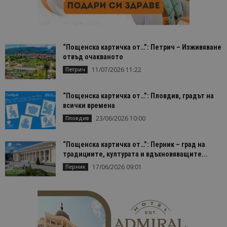
на клиента
се включва
всяка заявк
страница в
даден сайт
използва з
изчисляван
“Пощенска картичка от…”: Петрич – Изживяване
данни за
отвъд очакваното
посетители
сесии и
11/07/2026 11:22
Петрич
кампании 
отчетите з
анализ на
сайтовете.
“Пощенска картичка от…”: Пловдив, градът на
всички времена
23/06/2026 10:00
Пловдив
“Пощенска картичка от…”: Перник – град на
традициите, културата и вдъхновяващите...
17/06/2026 09:01
Перник