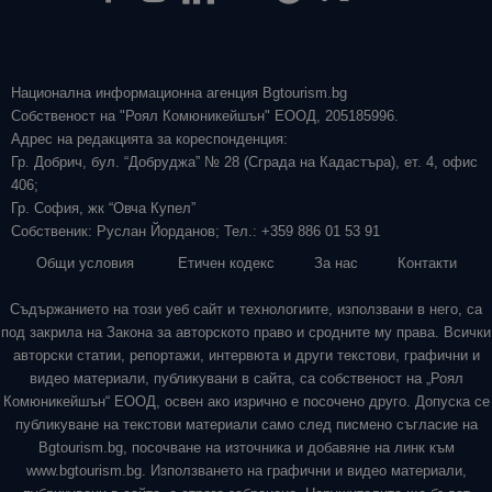
Национална информационна агенция Bgtourism.bg
Собственост на "Роял Комюникейшън" ЕООД, 205185996.
Адрес на редакцията за кореспонденция:
Гр. Добрич, бул. “Добруджа” № 28 (Сграда на Кадастъра), ет. 4, офис
406;
Гр. София, жк “Овча Купел”
Собственик: Руслан Йорданов; Тел.: +359 886 01 53 91
Общи условия
Етичен кодекс
За нас
Контакти
Съдържанието на този уеб сайт и технологиите, използвани в него, са
под закрила на Закона за авторското право и сродните му права. Всички
авторски статии, репортажи, интервюта и други текстови, графични и
видео материали, публикувани в сайта, са собственост на „Роял
Комюникейшън“ ЕООД, освен ако изрично е посочено друго. Допуска се
публикуване на текстови материали само след писмено съгласие на
Bgtourism.bg, посочване на източника и добавяне на линк към
www.bgtourism.bg. Използването на графични и видео материали,