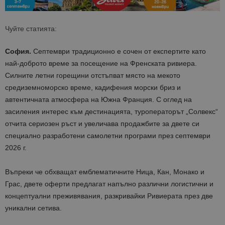
Чуйте статията:
София.
Септември традиционно е сочен от експертите като
най-доброто време за посещение на Френската ривиера.
Силните летни горещини отстъпват място на мекото
средиземноморско време, кадифения морски бриз и
автентичната атмосфера на Южна Франция. С оглед на
засиления интерес към дестинацията, туроператорът „Солвекс“
отчита сериозен ръст и увеличава продажбите за двете си
специално разработени самолетни програми през септември
2026 г.
Въпреки че обхващат емблематичните Ница, Кан, Монако и
Грас, двете оферти предлагат напълно различни логистични и
концептуални преживявания, разкривайки Ривиерата през две
уникални сетива.