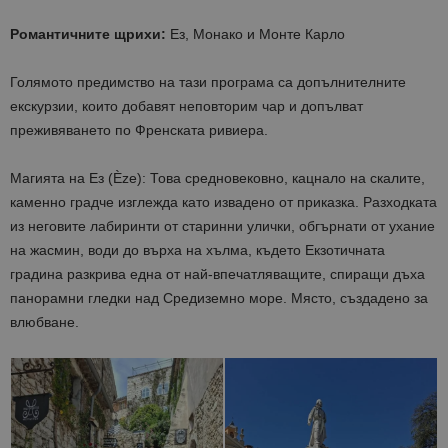
Романтичните щрихи:
Ез, Монако и Монте Карло
Голямото предимство на тази програма са допълнителните
екскурзии, които добавят неповторим чар и допълват
преживяването по Френската ривиера.
Магията на Ез (Èze): Това средновековно, кацнало на скалите,
каменно градче изглежда като извадено от приказка. Разходката
из неговите лабиринти от старинни улички, обгърнати от ухание
на жасмин, води до върха на хълма, където Екзотичната
градина разкрива една от най-впечатляващите, спиращи дъха
панорамни гледки над Средиземно море. Място, създадено за
влюбване.