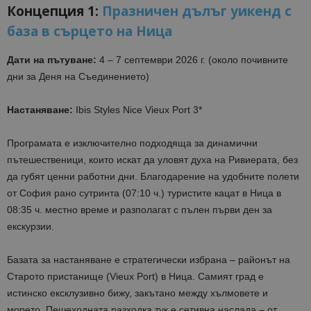
Концепция 1:
Празничен дълъг уикенд с
база в сърцето на Ница
Дати на пътуване:
4 – 7 септември 2026 г. (около почивните
дни за Деня на Съединението)
Настаняване:
Ibis Styles Nice Vieux Port 3*
Програмата е изключително подходяща за динамични
пътешественици, които искат да уловят духа на Ривиерата, без
да губят ценни работни дни. Благодарение на удобните полети
от София рано сутринта (07:10 ч.) туристите кацат в Ница в
08:35 ч. местно време и разполагат с пълен първи ден за
екскурзии.
Базата за настаняване е стратегически избрана – районът на
Старото пристанище (Vieux Port) в Ница. Самият град е
истинско ексклузивно бижу, закътано между хълмовете и
морето. Пешеходната разходка тук е сетивна наслада – от