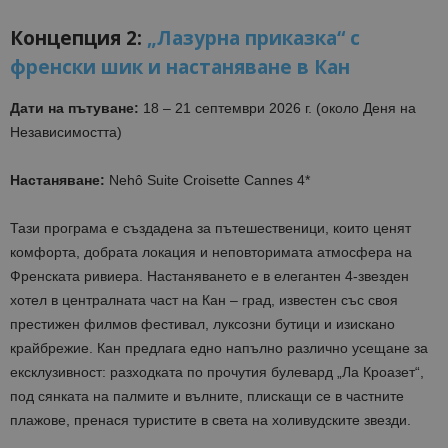
Концепция 2:
„Лазурна приказка“ с
френски шик и настаняване в Кан
Дати на пътуване:
18 – 21 септември 2026 г. (около Деня на
Независимостта)
Настаняване:
Nehô Suite Croisette Cannes 4*
Тази програма е създадена за пътешественици, които ценят
комфорта, добрата локация и неповторимата атмосфера на
Френската ривиера. Настаняването е в елегантен 4-звезден
хотел в централната част на Кан – град, известен със своя
престижен филмов фестивал, луксозни бутици и изискано
крайбрежие. Кан предлага едно напълно различно усещане за
ексклузивност: разходката по прочутия булевард „Ла Кроазет“,
под сянката на палмите и вълните, плискащи се в частните
плажове, пренася туристите в света на холивудските звезди.