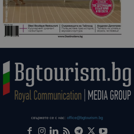
свържете се с нас:
office@bgtourism.bg