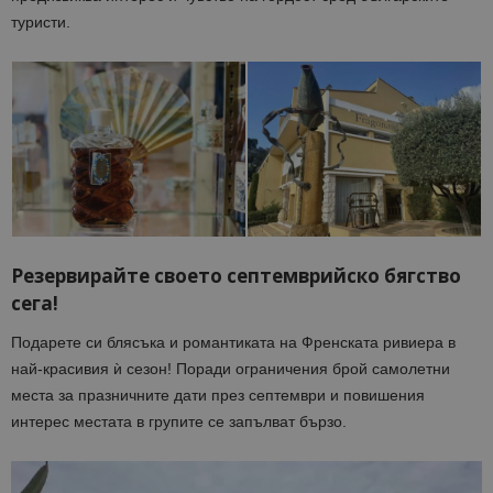
туристи.
Резервирайте своето септемврийско бягство
сега!
Подарете си блясъка и романтиката на Френската ривиера в
най-красивия ѝ сезон! Поради ограничения брой самолетни
места за празничните дати през септември и повишения
интерес местата в групите се запълват бързо.