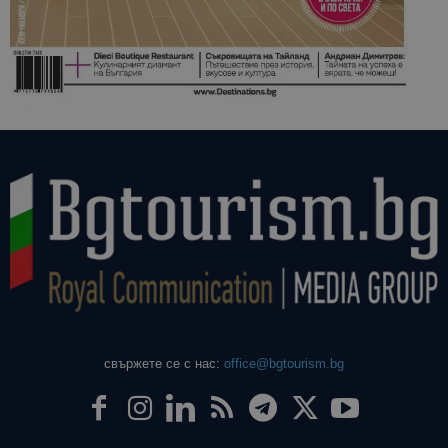
свържете се с нас:
office@bgtourism.bg