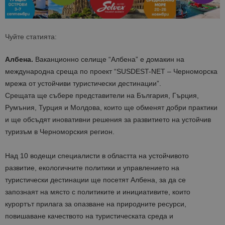
Чуйте статията:
Албена.
Ваканционно селище “Албена” е домакин на
международна среща по проект “SUSDEST-NET – Черноморска
мрежа от устойчиви туристически дестинации”.
Срещата ще събере представители на България, Гърция,
Румъния, Турция и Молдова, които ще обменят добри практики
и ще обсъдят иновативни решения за развитието на устойчив
туризъм в Черноморския регион.
Над 10 водещи специалисти в областта на устойчивото
развитие, екологичните политики и управлението на
туристически дестинации ще посетят Албена, за да се
запознаят на място с политиките и инициативите, които
курортът прилага за опазване на природните ресурси,
повишаване качеството на туристическата среда и