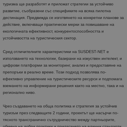
туризма ще разработят и приложат стратегии за устойчиво
развитие, съобразени със спецификите на всяка пилотна
дестинация. Предвижда се изготвянето на конкретни планове за
действие, включващи практически мерки за повишаване на
екологичната ефективност, конкурентоспособността и
устойчивостта на туристическия сектор.
Сред отличителните характеристики на SUSDEST-NET е
използването на технологии, базирани на изкуствен интелект, и
цифрови платформи за мониторинг, анализ и предоставяне на
препоръки в реално време. Този подход позволява по-
ефективно управление на туристическите ресурси и подпомага
вземането на информирани решения както на местно, така и на
регионално ниво.
Чрез създаването на обща политика и стратегия за устойчив
туризъм през следващите 2 години, проектът ще насърчи по-
тясното трансгранично сътрудничество между партньорите,
обмена на добри практики и прилагането на единни стандарти