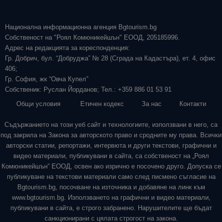
Национална информационна агенция Bgtourism.bg
Собственост на "Роял Комюникейшън" ЕООД, 205185996.
Адрес на редакцията за кореспонденция:
Гр. Добрич, бул. “Добруджа” № 28 (Сграда на Кадастъра), ет. 4, офис
406;
Гр. София, жк “Овча Купел”
Собственик: Руслан Йорданов; Тел.: +359 886 01 53 91
Общи условия
Етичен кодекс
За нас
Контакти
Съдържанието на този уеб сайт и технологиите, използвани в него, са
под закрила на Закона за авторското право и сродните му права. Всички
авторски статии, репортажи, интервюта и други текстови, графични и
видео материали, публикувани в сайта, са собственост на „Роял
Комюникейшън“ ЕООД, освен ако изрично е посочено друго. Допуска се
публикуване на текстови материали само след писмено съгласие на
Bgtourism.bg, посочване на източника и добавяне на линк към
www.bgtourism.bg. Използването на графични и видео материали,
публикувани в сайта, е строго забранено. Нарушителите ще бъдат
санкционирани с цялата строгост на закона.