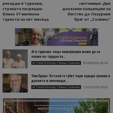
рекорди в туризма,
септември: Две
страната посрещна
доказани концепции за
близо 37 милиона
бягство до Лазурния
туристи за пет месеца
бряг от „Солвекс“
AI в туризма: защо камериерка може да се
окаже по-трудна за...
05/08/2026 08:28
AI Travel Economy с Елица Стоилова
Тим Браун: Хотелите губят пари заради грешки в
данните и липсващи...
13/07/2026 09:02
AI Travel Economy с Елица Стоилова