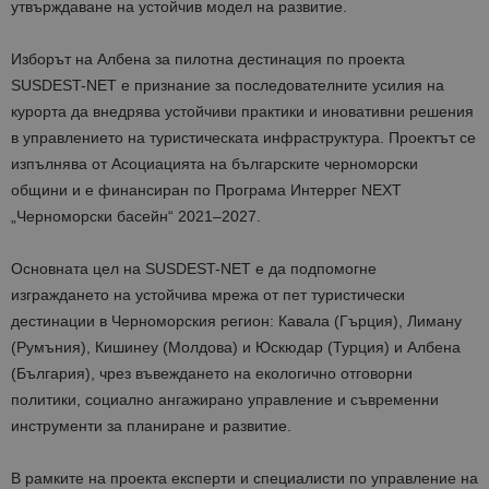
утвърждаване на устойчив модел на развитие.
Изборът на Албена за пилотна дестинация по проекта
SUSDEST-NET е признание за последователните усилия на
курорта да внедрява устойчиви практики и иновативни решения
в управлението на туристическата инфраструктура. Проектът се
изпълнява от Асоциацията на българските черноморски
общини и е финансиран по Програма Интеррег NEXT
„Черноморски басейн“ 2021–2027.
Основната цел на SUSDEST-NET е да подпомогне
изграждането на устойчива мрежа от пет туристически
дестинации в Черноморския регион: Кавала (Гърция), Лиману
(Румъния), Кишинеу (Молдова) и Юскюдар (Турция) и Албена
(България), чрез въвеждането на екологично отговорни
политики, социално ангажирано управление и съвременни
инструменти за планиране и развитие.
В рамките на проекта експерти и специалисти по управление на