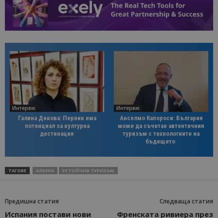
Интервю
Интервю
Галина Декова: Перник има
Анселмо Капороси: България
потенциал за културна
може да съчетае автентичния
дестинация
туризъм с технологиите на
бъдещето
ТАГОВЕ
АЛБЕНА
УСТОЙЧИВ ТУРИЗЪМ
Предишна статия
Следваща статия
Испания постави нови
Френската ривиера през