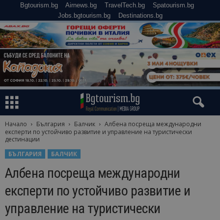
Bgtourism.bg
Airnews.bg
TravelTech.bg
Spatourism.bg
Jobs.bgtourism.bg
Destinations.bg
Начало
България
Балчик
Албена посреща международни
експерти по устойчиво развитие и управление на туристически
дестинации
БЪЛГАРИЯ
БАЛЧИК
Албена посреща международни
експерти по устойчиво развитие и
управление на туристически