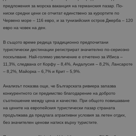
предложения за морска ваканция на германския пазар. По-
ниски средни цени се отчитат единствено за курортите по
Червено море – 116 евро, и за тунизийския остров Джерба – 120
евро на човек на ден.
В същото време редица традиционно предпочитани
туристически дестинации регистрират значително по-сериозно
поскъпване. Най-голямо увеличение е отчетено за Ибиса –
11,3%, следвана от Корфу – 8,4%, Андалусия – 8,2%, Лансароте
– 8,2%, Майорка – 6,7% и Крит – 5,9%.
Анализът показва още, че Българската ривиера запазва
конкурентното си предимство благодарение на доброто
съотношение между цена и качество. При общото повишаване
на цените на европейския туристически пазар страната
продължава да предлага атрактивни условия за летен отдих,
без значителен ценови натиск върху туристите.