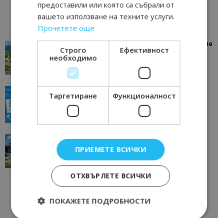
предоставили или която са събрали от
вашето използване на техните услуги.
Прочетете още
“Пощенска картичка от…”: Петрич – Изживяване
Строго
Ефективност
отвъд очакваното
необходимо
11/07/2026 11:22
Петрич
“Пощенска картичка от…”: Пловдив, градът на
Таргетиране
Функционалност
всички времена
23/06/2026 10:00
Пловдив
“Пощенска картичка от…”: Перник – град на
традициите, културата и вдъхновяващите...
ПРИЕМЕТЕ ВСИЧКИ
17/06/2026 09:01
Перник
ОТХВЪРЛЕТЕ ВСИЧКИ
ПОКАЖЕТЕ ПОДРОБНОСТИ