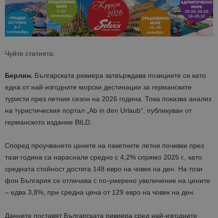
Чуйте статията:
Берлин.
Българската ривиера затвърждава позициите си като
една от най-изгодните морски дестинации за германските
туристи през летния сезон на 2026 година. Това показва анализ
на туристическия портал „Ab in den Urlaub“, публикуван от
германското издание BILD.
Според проучването цените на пакетните летни почивки през
тази година са нараснали средно с 4,2% спрямо 2025 г., като
средната стойност достига 148 евро на човек на ден. На този
фон България се отличава с по-умерено увеличение на цените
– едва 3,8%, при средна цена от 129 евро на човек на ден.
Данните поставят Българската ривиера сред най-изгодните