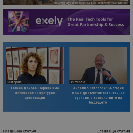
Интервю
Интервю
Галина Декова: Перник има
Анселмо Капороси: България
потенциал за културна
може да съчетае автентичния
дестинация
туризъм с технологиите на
бъдещето
Предишна статия
Следваща статия