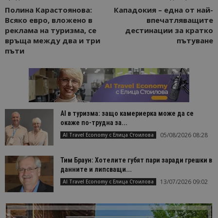
Полина Карастоянова:
Кападокия – една от най-
Всяко евро, вложено в
впечатляващите
реклама на туризма, се
дестинации за кратко
връща между два и три
пътуване
пъти
AI в туризма: защо камериерка може да се
окаже по-трудна за...
05/08/2026 08:28
AI Travel Economy с Елица Стоилова
Тим Браун: Хотелите губят пари заради грешки в
данните и липсващи...
13/07/2026 09:02
AI Travel Economy с Елица Стоилова