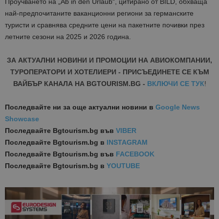
Проучването на „Ab in den Urlaub“, цитирано от BILD, обхваща
най-предпочитаните ваканционни региони за германските
туристи и сравнява средните цени на пакетните почивки през
летните сезони на 2025 и 2026 година.
ЗА АКТУАЛНИ НОВИНИ И ПРОМОЦИИ НА АВИОКОМПАНИИ,
ТУРОПЕРАТОРИ И ХОТЕЛИЕРИ - ПРИСЪЕДИНЕТЕ СЕ КЪМ
ВАЙБЪР КАНАЛА НА BGTOURISM.BG -
ВКЛЮЧИ СЕ ТУК
!
Последвайте ни за още актуални новини
в
Google News
Showcase
Последвайте
Bgtourism.bg във
VIBER
Последвайте
Bgtourism.bg в
INSTAGRAM
Последвайте
Bgtourism.bg във
FACEBOOK
Последвайте
Bgtourism.bg в
YOUTUBE