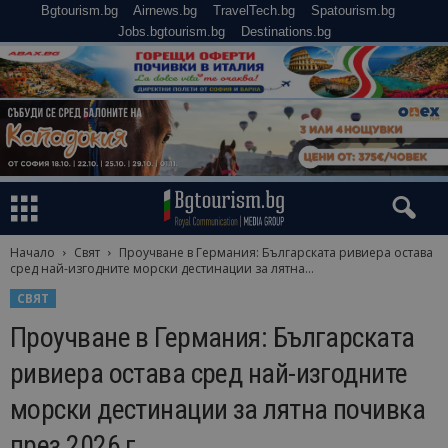
Bgtourism.bg
Airnews.bg
TravelTech.bg
Spatourism.bg
Jobs.bgtourism.bg
Destinations.bg
Начало
Свят
Проучване в Германия: Българската ривиера остава
сред най-изгодните морски дестинации за лятна...
СВЯТ
Проучване в Германия: Българската
ривиера остава сред най-изгодните
морски дестинации за лятна почивка
през 2026 г.