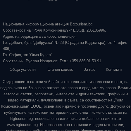
Национална информационна агенция Bgtourism.bg
Собственост на "Роял Комюникейшън" ЕООД, 205185996.
Адрес на редакцията за кореспонденция:
Гр. Добрич, бул. “Добруджа” № 28 (Сграда на Кадастъра), ет. 4, офис
406;
Гр. София, жк “Овча Купел”
Собственик: Руслан Йорданов; Тел.: +359 886 01 53 91
Общи условия
Етичен кодекс
За нас
Контакти
Съдържанието на този уеб сайт и технологиите, използвани в него, са
под закрила на Закона за авторското право и сродните му права. Всички
авторски статии, репортажи, интервюта и други текстови, графични и
видео материали, публикувани в сайта, са собственост на „Роял
Комюникейшън“ ЕООД, освен ако изрично е посочено друго. Допуска се
публикуване на текстови материали само след писмено съгласие на
Bgtourism.bg, посочване на източника и добавяне на линк към
www.bgtourism.bg. Използването на графични и видео материали,
публикувани в сайта, е строго забранено. Нарушителите ще бъдат