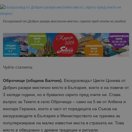
Екскурзовод от Добрич разкри мистично място, скрито пред очите ни (видео)
Чуйте статията:
Оброчище (община Балчик).
Екскурзоводът Цвети Цонева от
Добрич разкри мистично място в България, което е на повече от
3 хиляди години, но е буквално скрито пред очите ни. Става
въпрос за Текето в село Оброчище – само на 5 км от Албена и
екопарк Геранеа, което е част от поредицата на Съюза на
екскурзоводите в България и Министерството на туризма за
популяризиране на малко известни места в страната ни. Това
място е обвързано с древни традиции и ритуали.