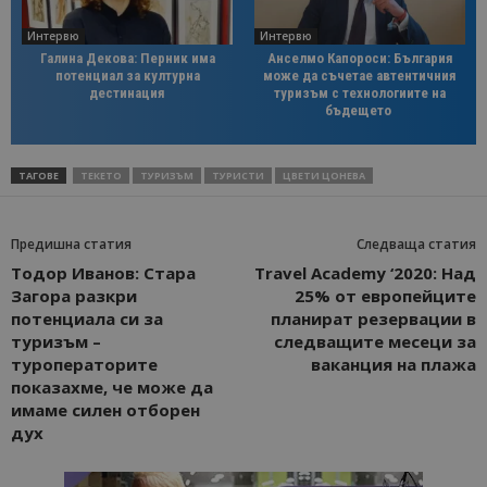
Интервю
Интервю
Галина Декова: Перник има
Анселмо Капороси: България
потенциал за културна
може да съчетае автентичния
дестинация
туризъм с технологиите на
бъдещето
ТАГОВЕ
ТЕКЕТО
ТУРИЗЪМ
ТУРИСТИ
ЦВЕТИ ЦОНЕВА
Предишна статия
Следваща статия
Тодор Иванов: Стара
Travel Academy ‘2020: Над
Загора разкри
25% от европейците
потенциала си за
планират резервации в
туризъм –
следващите месеци за
туроператорите
ваканция на плажа
показахме, че може да
имаме силен отборен
дух