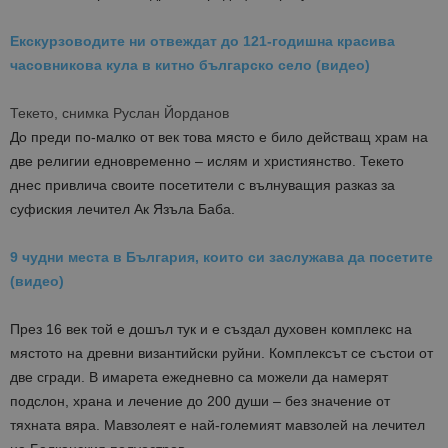
Екскурзоводите ни отвеждат до 121-годишна красива
часовникова кула в китно българско село (видео)
Текето, снимка Руслан Йорданов
До преди по-малко от век това място е било действащ храм на
две религии едновременно – ислям и християнство. Текето
днес привлича своите посетители с вълнуващия разказ за
суфиския лечител Ак Язъла Баба.
9 чудни места в България, които си заслужава да посетите
(видео)
През 16 век той е дошъл тук и е създал духовен комплекс на
мястото на древни византийски руйни. Комплексът се състои от
две сгради. В имарета ежедневно са можели да намерят
подслон, храна и лечение до 200 души – без значение от
тяхната вяра. Мавзолеят е най-големият мавзолей на лечител