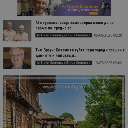
AI в туризма: защо камериерка може да се
окаже по-трудна за...
05/08/2026 08:28
AI Travel Economy с Елица Стоилова
Тим Браун: Хотелите губят пари заради грешки в
данните и липсващи...
13/07/2026 09:02
AI Travel Economy с Елица Стоилова