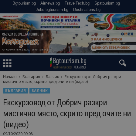
Bgtourism.bg
Airnews.bg
TravelTech.bg
Spatourism.bg
Jobs.bgtourism.bg
Destinations.bg
Начало
България
Балчик
Екскурзовод от Добрич разкри
мистично място, скрито пред очите ни (видео)
БЪЛГАРИЯ
БАЛЧИК
Екскурзовод от Добрич разкри
мистично място, скрито пред очите ни
(видео)
09/10/2020 09:08