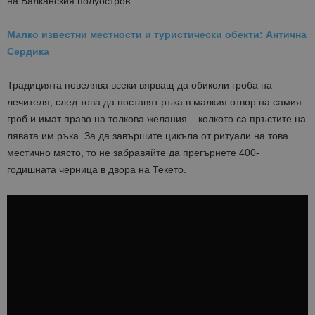
на Балканския полуостров.
Малко известни местности и туристически обекти: Антична
Сердика
Традицията повелява всеки вярващ да обиколи гроба на
лечителя, след това да поставят ръка в малкия отвор на самия
гроб и имат право на толкова желания – колкото са пръстите на
лявата им ръка. За да завършите цикъла от ритуали на това
местично място, то не забравяйте да прегърнете 400-
годишната черница в двора на Текето.