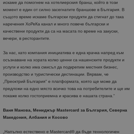
искаме да помогнем на хотелиерския бранш, който в този
момент е един от силно засегнатите браншове в България. В
същото време искаме български продукти да стигнат до така
наречения ХоРеКа канал и много повече български и
качествени продукти да са на масата по време на закуски,
вечери, в ресторантите.
За нас, като компания инициатива е една крачка напред към
осъзнаване на хората колко ценни са нашенските продукти и
услуги и колко има смисъл да подкрепим местния бизнес,
производство и туристически дестинации. Вярвам, че
„Преоктрий България“ е платформата, която ще може да
предложи на едно място всичко това на потребителите и ще им
покаже колко гостоприемна и красива е нашата страна.“
Ваня Манова, Мениджър Mastercard за България, Северна
Македония, Албания и Косово
„Напълно естествено е Mastercard® да бъде технологичен