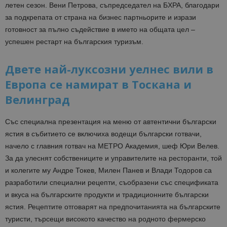
летен сезон. Вени Петрова, съпредседател на БХРА, благодари
за подкрепата от страна на бизнес партньорите и изрази
готовност за пълно съдействие в името на общата цел –
успешен рестарт на българския туризъм.
Двете най-луксозни уелнес вили в
Европа се намират в Тоскана и
Велинград
Със специална презентация на меню от автентични български
ястия в събитието се включиха водещи български готвачи,
начело с главния готвач на МЕТРО Академия, шеф Юри Велев.
За да улеснят собствениците и управителите на ресторанти, той
и колегите му Андре Токев, Милен Панев и Влади Тодоров са
разработили специални рецепти, съобразени със спецификата
и вкуса на българските продукти и традиционните български
ястия. Рецептите отговарят на предпочитанията на българските
туристи, търсещи високото качество на родното фермерско