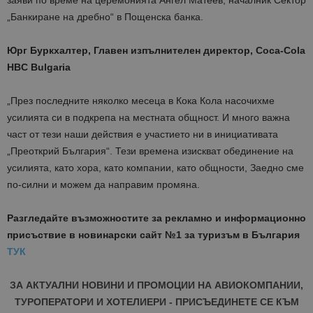
заяви по време на церемонията Ангел Матеев, началник Сектор
„Банкиране на дребно“ в Пощенска банка.
Строго необходимите бисквитки позволяват
основната функционалност на уебсайта, като
потребителско влизане и управление на
Юрг Буркхалтер, Главен изпълнителен директор, Coca-Cola
акаунта. Уебсайтът не може да се използва
HBC Bulgaria
правилно без строго необходими бисквитки.
Доставчик
/
Валиден
Име
Оп
Домейн
до
„През последните няколко месеца в Кока Кола насочихме
усилията си в подкрепа на местната общност. И много важна
cookie_notice_accepted
lisandraramos.com
7 дни
Таз
bgtourism.bg
бис
част от тези наши действия е участието ни в инициативата
изп
да 
„Преоткрий България“. Тези времена изискват обединение на
съг
усилията, като хора, като компании, като общности, Заедно сме
на
пот
по-силни и можем да направим промяна.
за
изп
на 
на 
Разгледайте възможностите за рекламно и информационно
присъствие в новинарски сайт №1 за туризъм в България
ТУК
ЗА АКТУАЛНИ НОВИНИ И ПРОМОЦИИ НА АВИОКОМПАНИИ,
Доставчик
/
Валиден
Име
Описание
ТУРОПЕРАТОРИ И ХОТЕЛИЕРИ - ПРИСЪЕДИНЕТЕ СЕ КЪМ
Доставчик
Домейн
/
Валиден
до
Име
Описание