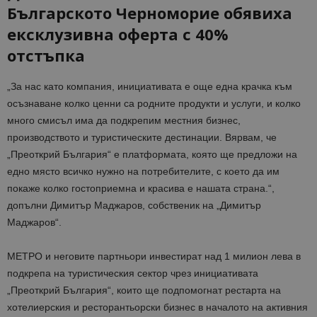
Българското Черноморие обявиха
ексклузивна оферта с 40%
отстъпка
„За нас като компания, инициативата е още една крачка към
осъзнаване колко ценни са родните продукти и услуги, и колко
много смисъл има да подкрепим местния бизнес,
производството и туристическите дестинации. Вярвам, че
„Преоткрий България“ е платформата, която ще предложи на
едно място всичко нужно на потребителите, с което да им
покаже колко гостоприемна и красива е нашата страна.“,
допълни Димитър Маджаров, собственик на „Димитър
Маджаров“.
МЕТРО и неговите партньори инвестират над 1 милион лева в
подкрепа на туристическия сектор чрез инициативата
„Преоткрий България“, които ще подпомогнат рестарта на
хотелиерския и ресторантьорски бизнес в началото на активния