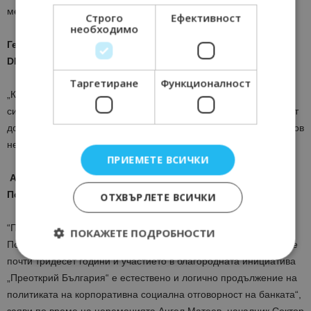
медиите, от нас най-вече от бизнеса и от потребителите.“
Строго
Ефективност
необходимо
Генка Дакова, Изпълнителен директор, рекламна агенция
DNA
Таргетиране
Функционалност
„Като творческа агенция участвахме в създаването на една
силна комуникационна кампания, чиито послания да достигнат
до повече хора. Ако мога да перифразирам Алеко Константинов
нека да си кажем: „Преоткрий България, за да я обикнеш“.
ПРИЕМЕТЕ ВСИЧКИ
Ангел Матеев, Началник сектор, Банкиране на дребно,
Пощенска банка
ОТХВЪРЛЕТЕ ВСИЧКИ
“Предприемаческият дух е от съществено значение за нас.
ПОКАЖЕТЕ ПОДРОБНОСТИ
Пощенска банка е ключов партньор на българския бизнес вече
почти тридесет години и участието в благородната инициатива
„Преоткрий България“ е естествено и логично продължение на
Строго необходимо
Ефективност
политиката на корпоративна социална отговорност на банката“,
Таргетиране
Функционалност