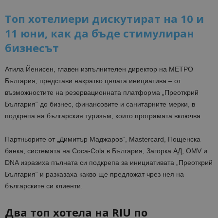
Топ хотелиери дискутират на 10 и
11 юни, как да бъде стимулиран
бизнесът
Атила Йенисен, главен изпълнителен директор на МЕТРО
България, представи накратко цялата инициатива – от
възможностите на резервационната платформа „Преоткрий
България“ до бизнес, финансовите и санитарните мерки, в
подкрепа на българския туризъм, които програмата включва.
Партньорите от „Димитър Маджаров“, Mastercard, Пощенска
банка, системата на Coca-Cola в България, Загорка АД, OMV и
DNA изразиха пълната си подкрепа за инициативата „Преоткрий
България“ и разказаха какво ще предложат чрез нея на
българските си клиенти.
Два топ хотела на RIU по