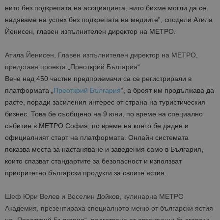
нито без подкрепата на асоциацията, нито бихме могли да се
надяваме на успех без подкрепата на медиите”, сподели Атила
Йенисен, главен изпълнителен директор на МЕТРО.
Атила Йенисен, Главен изпълнителен директор на МЕТРО,
представя проекта „Преоткрий България“
Вече над 450 частни предприемачи са се регистрирали в
платформата „
Преоткрий България
“, а броят им продължава да
расте, поради засиления интерес от страна на туристическия
бизнес. Това бе съобщено на 9 юни, по време на специално
събитие в МЕТРО София, по време на което бе даден и
официалният старт на платформата. Онлайн системата
показва места за настаняване и заведения само в България,
които спазват стандартите за безопасност и използват
приоритетно български продукти за своите ястия.
Шеф Юри Велев и Веселин Дойков, кулинарна МЕТРО
Академия, презентираха специалното меню от български ястия