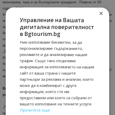
икономика, така и за българските граждани. Повече от 20
години OMV развива различни инициативи, промоциращи
×
българския туризъм. OMV ще осигури различни възможности за
Управление на Вашата
клиентите на платформата „Преоткрий България“ като отстъпки
дигитална поверителност
за зареждане с гориво и пазаруване в магазините по
в Bgtourism.bg
бензиностанциите на компанията в цялата страна, в които ние
отделяме специално място на хигиената. В допълнение, от
Ние използваме бисквитки, за да
края на месец юни, нашите клиенти ще могат да се включат в
персонализираме съдържанието,
„Заедно преоткриваме България по пътя“, която приканва
рекламите и да анализираме нашия
българските граждани да откриват и преоткриват красотата на
трафик. Също така споделяме
българската природа. Тази инициатива допълнително ще
информация за използването на нашия
подкрепи местния туризъм и рестарта на ХоРеКа бизнеса. OMV
сайт от ваша страна с нашите
ви пожелава да се насладите на „Преоткрий България“.
партньори за реклама и анализи, които
може да я комбинират с друга
Вени Петрова, Съпредседател, Българска хотелиерска и
информация, която сте им
ресторантьорска асоциация
предоставили или която са събрали от
вашето използване на техните услуги.
„Проектът ние приемаме като национална кауза. Той вече
Прочетете още
среща огромна подкрепа не само от институциите, не само от