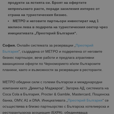
продукти за ястията си. Броят на офертите
непрекъснато расте, поради засиления интерес от
страна на туристическия бизнес.
МЕТРО и неговите партньори инвестират над 1
милион лева в подкрепа на туристическия сектор чрез
инициативата „Преоткрий България“.
София.
Онлайн системата за резервации „
Преоткрий
България
“, създадена от МЕТРО и подкрепена от неговите
бизнес партньори, вече работи и предлага атрактивни
ваканционни оферти по Черноморието и/или българските
планини, както и възможности за резервации в ресторанти.
МЕТРО обедини сили с големи български и международни
компании като „Димитър Маджаров“, Загорка АД, системата на
Coca Cola в България, Procter & Gamble, Mastercard, Пощенска
банка, OMV, A1 и DNA. Инициативата „
Преоткрий България
“ се
осъществява в близко партньорство с Българска хотелиерска и
ресторантьорска асоциация (БХРА), обединяваща