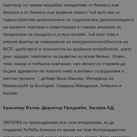
партньор на такава мащабна инициатива от бизнеса към
бизнеса и от бизнеса към крайния клиент, тъй като ние от
години работим целенасочено за подпомагане дигитализацията
на малките търговци и инвестираме в гъвкави решения за
предлагане на продукти и услуги онлайн, тъй като това е
ключов фактор за повишаване на конкурентоспособността на
МСП, удобството и лоялността на крайните потребители, които
днес задават темповете за развитие на всеки бизнес. Освен
това, макар и глобална компания, ние винаги се стараем да
бъдем адекватни на локално ниво и активно сътрудничим в
местни проекти. “, добавя Ваня Манова, Мениджър на
Mastercard® за България, Северна Македония, Албания и
Косово.
Красимир Вътев, Директор Продажби, Загорка АД,
ЗАГОРКА се присъединява към тази инициатива, за да
подкрепи ХоРеКа бизнеса по време на тази безпрецедентна