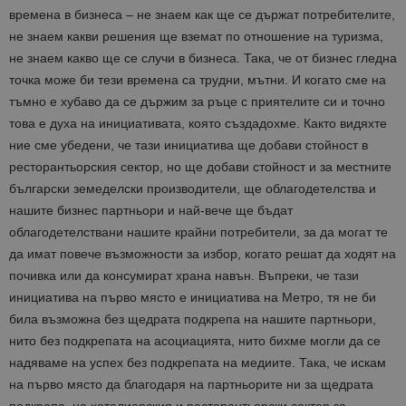
времена в бизнеса – не знаем как ще се държат потребителите,
не знаем какви решения ще вземат по отношение на туризма,
не знаем какво ще се случи в бизнеса. Така, че от бизнес гледна
точка може би тези времена са трудни, мътни. И когато сме на
тъмно е хубаво да се държим за ръце с приятелите си и точно
това е духа на инициативата, която създадохме. Както видяхте
ние сме убедени, че тази инициатива ще добави стойност в
ресторантьорския сектор, но ще добави стойност и за местните
български земеделски производители, ще облагодетелства и
нашите бизнес партньори и най-вече ще бъдат
облагодетелствани нашите крайни потребители, за да могат те
да имат повече възможности за избор, когато решат да ходят на
почивка или да консумират храна навън. Въпреки, че тази
инициатива на първо място е инициатива на Метро, тя не би
била възможна без щедрата подкрепа на нашите партньори,
нито без подкрепата на асоциацията, нито бихме могли да се
надяваме на успех без подкрепата на медиите. Така, че искам
на първо място да благодаря на партньорите ни за щедрата