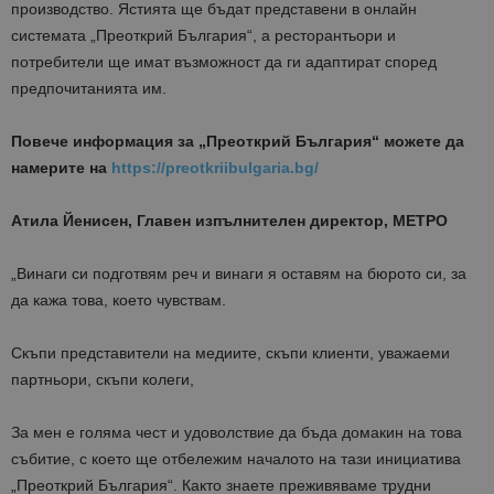
производство. Ястията ще бъдат представени в онлайн
системата „Преоткрий България“, а ресторантьори и
потребители ще имат възможност да ги адаптират според
предпочитанията им.
Повече информация за „Преоткрий България“ можете да
намерите на
https://preotkriibulgaria.bg/
Атила Йенисен, Главен изпълнителен директор, МЕТРО
„Винаги си подготвям реч и винаги я оставям на бюрото си, за
да кажа това, което чувствам.
Скъпи представители на медиите, скъпи клиенти, уважаеми
партньори, скъпи колеги,
За мен е голяма чест и удоволствие да бъда домакин на това
събитие, с което ще отбележим началото на тази инициатива
„Преоткрий България“. Както знаете преживяваме трудни