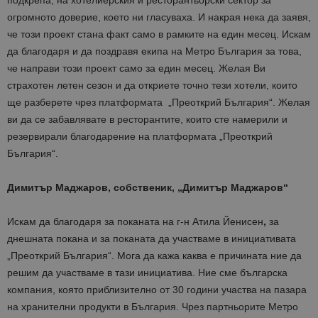
подкрепа, на хотелиерския и ресторантьорски сектор за
огромното доверие, което ни гласуваха. И накрая нека да заявя,
че този проект стана факт само в рамките на един месец. Искам
да благодаря и да поздравя екипа на Метро България за това,
че направи този проект само за един месец. Желая Ви
страхотен летен сезон и да откриете точно тези хотели, които
ще разберете чрез платформата „Преоткрий България“. Желая
ви да се забавлявате в ресторантите, които сте намерили и
резервирали благодарение на платформата „Преоткрий
България“.
Димитър Маджаров, собственик, „Димитър Маджаров“
Искам да благодаря за поканата на г-н Атила Йенисен
,
за
днешната покана и за поканата да участваме в инициативата
„Преоткрий България“. Мога да кажа каква е причината ние да
решим да участваме в тази инициатива. Ние сме българска
компания, която приблизително от 30 години участва на пазара
на хранителни продукти в България. Чрез партньорите Метро