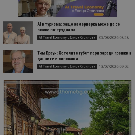
използва з
разгранич
на уникал
потребите
чрез
присвоява
AI в туризма: защо камериерка може да се
произволн
окаже по-трудна за...
генериран
номер кат
05/08/2026 08:28
AI Travel Economy с Елица Стоилова
идентифик
на клиента
се включва
Тим Браун: Хотелите губят пари заради грешки в
всяка заявк
страница в
данните и липсващи...
даден сайт
използва з
13/07/2026 09:02
AI Travel Economy с Елица Стоилова
изчисляван
данни за
посетители
сесии и
кампании 
отчетите з
анализ на
сайтовете.