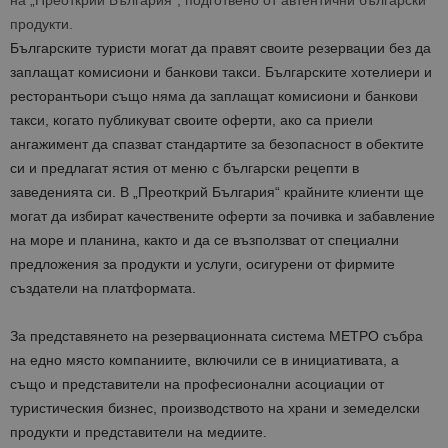
на „Преоткрий България“, подготвено от автентични български
продукти.
Българските туристи могат да правят своите резервации без да
заплащат комисиони и банкови такси. Българските хотелиери и
ресторантьори също няма да заплащат комисиони и банкови
такси, когато публикуват своите оферти, ако са приели
ангажимент да спазват стандартите за безопасност в обектите
си и предлагат ястия от меню с български рецепти в
заведенията си. В „Преоткрий България“ крайните клиенти ще
могат да избират качествените оферти за почивка и забавление
на море и планина, както и да се възползват от специални
предложения за продукти и услуги, осигурени от фирмите
създатели на платформата.
За представянето на резервационната система МЕТРО събра
на едно място компаниите, включили се в инициативата, а
също и представители на професионални асоциации от
туристическия бизнес, производството на храни и земеделски
продукти и представители на медиите.