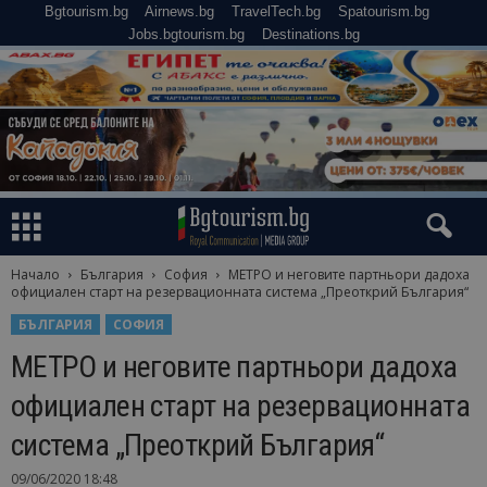
Bgtourism.bg
Airnews.bg
TravelTech.bg
Spatourism.bg
Jobs.bgtourism.bg
Destinations.bg
Начало
България
София
МЕТРО и неговите партньори дадоха
официален старт на резервационната система „Преоткрий България“
БЪЛГАРИЯ
СОФИЯ
МЕТРО и неговите партньори дадоха
официален старт на резервационната
система „Преоткрий България“
09/06/2020 18:48