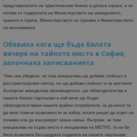
представителите на туристическия бизнес в цялата страна, и се
ползва от подкрепата на Министерството на земеделието,
храните и горите, Министерството на туризма и Министерството
на икономиката.
Обявиха кога ще бъде Бялата
вечеря на тайното място в София,
започнаха записванията
“Ние сме убедени, че тази инициатива ще добави стойност в
ресторантьорския сектор, но ще добави стойност и за местните
български земеделски производители, ще облагодетелства и
нашите бизнес партньори и най-вече ще бъдат
облагодетелствани нашите крайни потребители, за да могат те
да имат повече възможности за избор, когато решат да ходят на
почивка или да консумират храна навън. Въпреки, че тази
инициатива на първо място е инициатива на МЕТРО, тя не би
била възможна без щедрата подкрепа на нашите партньори,