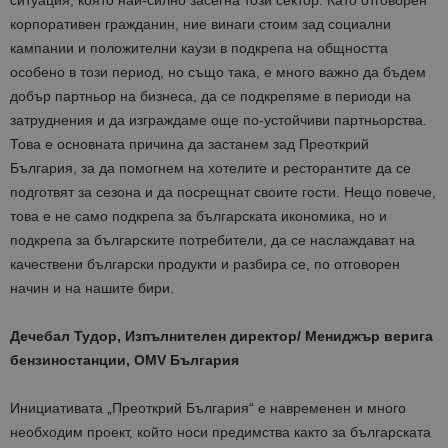
ситуация, която най-силно засегна този сектор. Като отговорен
корпоративен гражданин, ние винаги стоим зад социални
кампании и положителни каузи в подкрепа на общността
особено в този период, но също така, е много важно да бъдем
добър партньор на бизнеса, да се подкрепяме в периоди на
затруднения и да изграждаме още по-устойчиви партньорства.
Това е основната причина да застанем зад Преоткрий
България, за да помогнем на хотелите и ресторантите да се
подготвят за сезона и да посрещнат своите гости. Нещо повече,
това е не само подкрепа за българската икономика, но и
подкрепа за българските потребители, да се наслаждават на
качествени български продукти и разбира се, по отговорен
начин и на нашите бири.
Дечебал Тудор, Изпълнителен директор/ Мениджър верига
бензиностанции, OMV България
Инициативата „Преоткрий България“ е навременен и много
необходим проект, който носи предимства както за българската