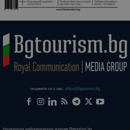
свържете се с нас:
office@bgtourism.bg
Национална информационна агенция Bgtourism.bg