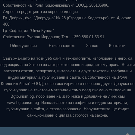
Собственост на "Роял Комюникейшън" ЕООД, 205185996.
Адрес на редакцията за кореспонденция:
Гр. Добрич, бул. “Добруджа” № 28 (Сграда на Кадастъра), ет. 4, офис
406;
Гр. София, жк “Овча Купел”
Собственик: Руслан Йорданов; Тел.: +359 886 01 53 91
Общи условия
Етичен кодекс
За нас
Контакти
Съдържанието на този уеб сайт и технологиите, използвани в него, са
под закрила на Закона за авторското право и сродните му права. Всички
авторски статии, репортажи, интервюта и други текстови, графични и
видео материали, публикувани в сайта, са собственост на „Роял
Комюникейшън“ ЕООД, освен ако изрично е посочено друго. Допуска се
публикуване на текстови материали само след писмено съгласие на
Bgtourism.bg, посочване на източника и добавяне на линк към
www.bgtourism.bg. Използването на графични и видео материали,
публикувани в сайта, е строго забранено. Нарушителите ще бъдат
санкционирани с цялата строгост на закона.