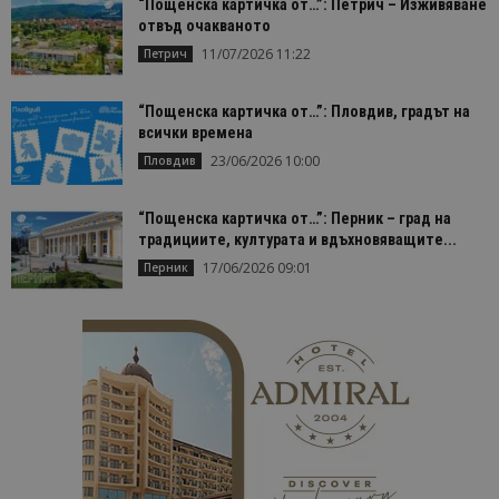
Строго необходимо
Ефективност
“Пощенска картичка от…”: Петрич – Изживяване
отвъд очакваното
Таргетиране
Функционалност
11/07/2026 11:22
Петрич
Строго необходимите бисквитки позволяват
основната функционалност на уебсайта, като
потребителско влизане и управление на
“Пощенска картичка от…”: Пловдив, градът на
акаунта. Уебсайтът не може да се използва
всички времена
правилно без строго необходими бисквитки.
23/06/2026 10:00
Пловдив
Доставчик
/
Валиден
Име
Оп
Домейн
до
“Пощенска картичка от…”: Перник – град на
cookie_notice_accepted
lisandraramos.com
7 дни
Таз
традициите, културата и вдъхновяващите...
bgtourism.bg
бис
изп
17/06/2026 09:01
Перник
да 
съг
на
пот
за
изп
на 
на 