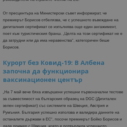
От пресцентъра на Министерски съвет информират, че
премиерът Борисов отбелязва, че с успешното въвеждане на
дигиталния сертификат се изпълнява още един ангажимент,
поет към туристическия бранш. „Целта на този сертификат не е
да затрудни или да има неравенства“, категоричен беше
Борисов.
Курорт без Ковид-19: В Албена
започна да функционира
ваксинационен център
„На 7 май вече бяха извършени успешни първоначални тестове
за съвместимост на българския образец на DGC (Дигитален
зелен сертификат) със системите на Швеция, Австрия и
Румъния. България успешно използва и валидира данните на
останалите държави в ЕС“, посочи премиерът Бойко Борисов и
даде пример с Швеция, която е потвърдила успешното