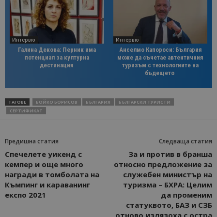
Интервю
Интервю
Галина Декова: Перник има
Анселмо Капороси: България
потенциал за културна
може да съчетае автентичния
дестинация
туризъм с технологиите на
бъдещето
ТАГОВЕ
БОЙКО БОРИСОВ
БЪЛГАРИЯ
БЪЛГАРСКИ ТУРИСТИ
СЕРТИФИКАТ
Предишна статия
Следваща статия
Спечелете уикенд с
За и против в бранша
кемпер и още много
относно предложение за
награди в томболата на
служебен министър на
Къмпинг и караванинг
туризма – БХРА: Целим
експо 2021
да променим
статуквото, БАЗ и СЗБ
отново излязоха с остра