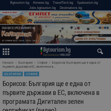
Bgtourism.bg
Airnews.bg
TravelTech.bg
Spatourism.bg
Jobs.bgtourism.bg
Destinations.bg
Начало
България
София
Борисов: България ще е една от
първите държави в ЕС, включена в...
БЪЛГАРИЯ
СОФИЯ
Борисов: България ще е една от
първите държави в ЕС, включена в
програмата Дигитален зелен
сертификат (видео)