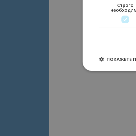
Строго
необходи
ПОКАЖЕТЕ 
Строго необходимит
управление на акау
Име
cookie_notice_acc