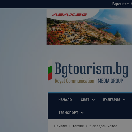
Bgtourism.
B
g
t
o
u
r
i
НАЧАЛО
СВЯТ
БЪЛГАРИЯ
s
m
.
ТРАНСПОРТ
b
g
Начало
тагове
5-звезден хотел
–