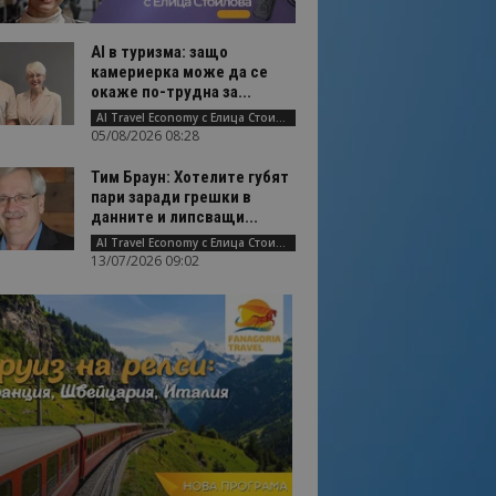
AI в туризма: защо
камериерка може да се
окаже по-трудна за...
AI Travel Economy с Елица Стоилова
05/08/2026 08:28
Тим Браун: Хотелите губят
пари заради грешки в
данните и липсващи...
AI Travel Economy с Елица Стоилова
13/07/2026 09:02