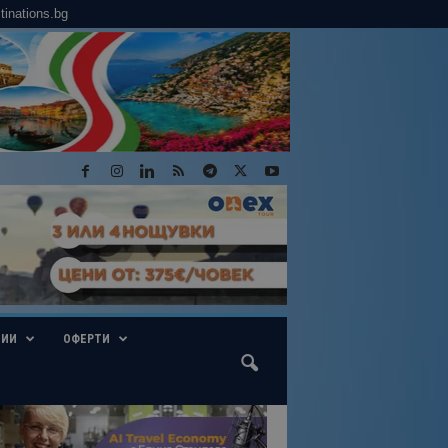
tinations.bg
ГИИ
ОФЕРТИ