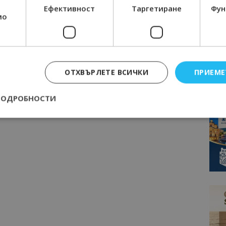
Ефективност
Таргетиране
Фун
мо
ОТХВЪРЛЕТЕ ВСИЧКИ
ПРИЕМЕ
ПОДРОБНОСТИ
Строго необходимо
Ефективност
Таргетиране
Функционалност
е бисквитки позволяват основната функционалност на уебсайта, като потребит
нта. Уебсайтът не може да се използва правилно без строго необходими бискви
Доставчик
/
Валиден
Описание
Домейн
до
epted
lisandraramos.com
7 дни
Тази бисквитка се използва, за да зап
bgtourism.bg
на потребителя за използването на бис