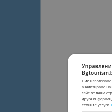
Управлени
Bgtourism.
Ние използваме 
анализираме на
сайт от ваша ст
друга информаци
техните услуги.