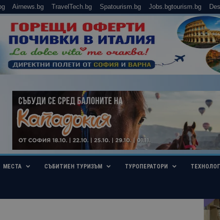
bg
Airnews.bg
TravelTech.bg
Spatourism.bg
Jobs.bgtourism.bg
Des
МЕСТА
СЪБИТИЕН ТУРИЗЪМ
ТУРОПЕРАТОРИ
ТЕХНОЛО