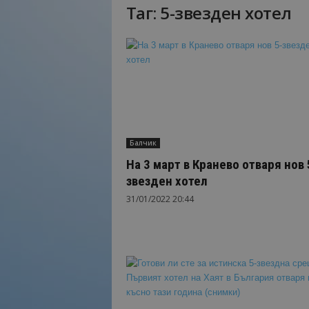
Таг: 5-звезден хотел
Н
а
й
-
в
а
ж
н
о
Балчик
т
о
На 3 март в Кранево отваря нов 
о
звезден хотел
т
31/01/2022 20:44
т
у
р
и
з
м
а
!