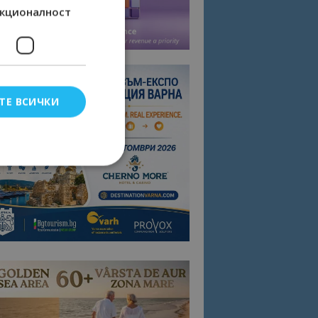
кционалност
ТЕ ВСИЧКИ
елско влизане и
тки.
омните съгласието
квитки на сайта.