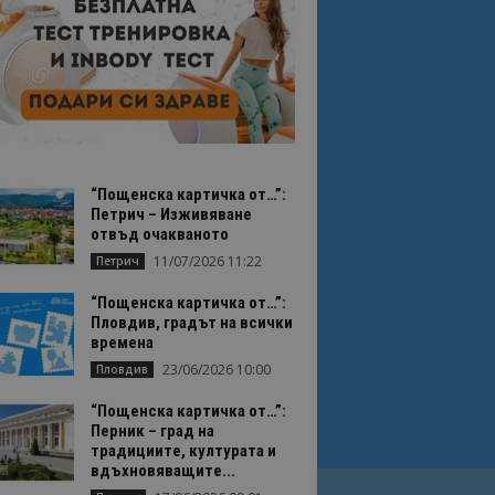
“Пощенска картичка от…”:
Петрич – Изживяване
отвъд очакваното
11/07/2026 11:22
Петрич
“Пощенска картичка от…”:
Пловдив, градът на всички
времена
23/06/2026 10:00
Пловдив
“Пощенска картичка от…”:
Перник – град на
традициите, културата и
вдъхновяващите...