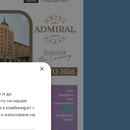
17/06/2026 09:01
Перник
×
 и да
ето на нашия
а я комбинират с
то използване на