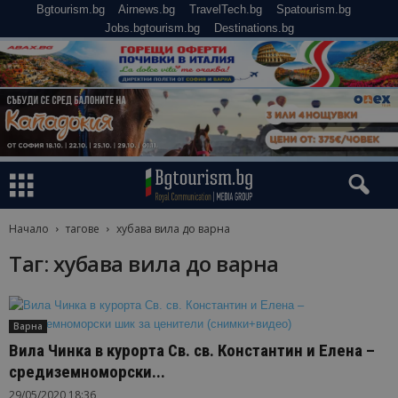
Bgtourism.bg
Airnews.bg
TravelTech.bg
Spatourism.bg
Jobs.bgtourism.bg
Destinations.bg
Начало
тагове
хубава вила до варна
Таг: хубава вила до варна
Варна
Вила Чинка в курорта Св. св. Константин и Елена –
средиземноморски...
29/05/2020 18:36