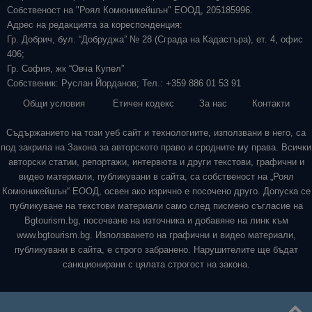
Собственост на "Роял Комюникейшън" ЕООД, 205185996.
Адрес на редакцията за кореспонденция:
Гр. Добрич, бул. “Добруджа” № 28 (Сграда на Кадастъра), ет. 4, офис
406;
Гр. София, жк “Овча Купел”
Собственик: Руслан Йорданов; Тел.: +359 886 01 53 91
Общи условия
Етичен кодекс
За нас
Контакти
Съдържанието на този уеб сайт и технологиите, използвани в него, са
под закрила на Закона за авторското право и сродните му права. Всички
авторски статии, репортажи, интервюта и други текстови, графични и
видео материали, публикувани в сайта, са собственост на „Роял
Комюникейшън“ ЕООД, освен ако изрично е посочено друго. Допуска се
публикуване на текстови материали само след писмено съгласие на
Bgtourism.bg, посочване на източника и добавяне на линк към
www.bgtourism.bg. Използването на графични и видео материали,
публикувани в сайта, е строго забранено. Нарушителите ще бъдат
санкционирани с цялата строгост на закона.