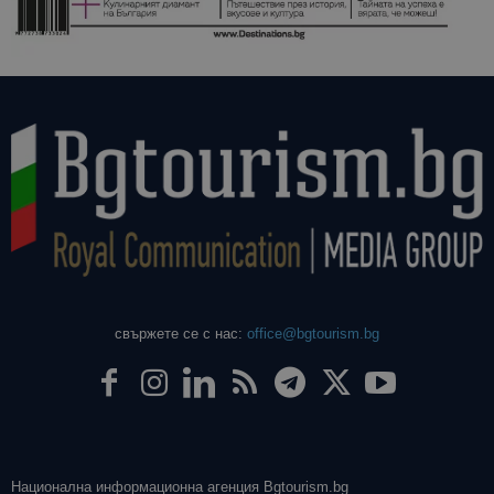
даден сайт
използва з
изчисляван
данни за
посетители
сесии и
кампании 
отчетите з
анализ на
сайтовете.
свържете се с нас:
office@bgtourism.bg
Национална информационна агенция Bgtourism.bg