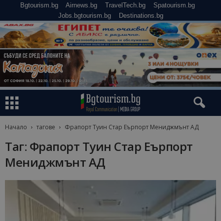
Bgtourism.bg
Airnews.bg
TravelTech.bg
Spatourism.bg
Jobs.bgtourism.bg
Destinations.bg
Начало
тагове
Фрапорт Туин Стар Еърпорт Мениджмънт АД
Таг: Фрапорт Туин Стар Еърпорт
Мениджмънт АД