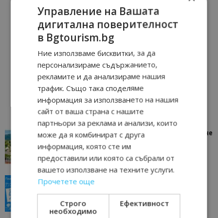
Управление на Вашата
дигитална поверителност
в Bgtourism.bg
Ние използваме бисквитки, за да
персонализираме съдържанието,
рекламите и да анализираме нашия
трафик. Също така споделяме
информация за използването на нашия
сайт от ваша страна с нашите
партньори за реклама и анализи, които
“Пощенска картичка от…”: Петрич – Изживяване
може да я комбинират с друга
отвъд очакваното
информация, която сте им
11/07/2026 11:22
Петрич
предоставили или която са събрали от
вашето използване на техните услуги.
“Пощенска картичка от…”: Пловдив, градът на
Прочетете още
всички времена
23/06/2026 10:00
Пловдив
Строго
Ефективност
необходимо