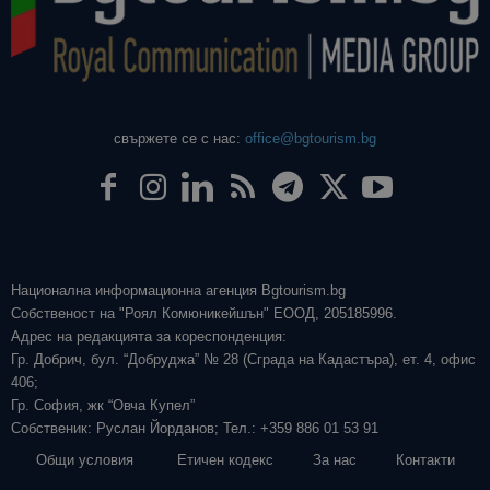
свържете се с нас:
office@bgtourism.bg
Национална информационна агенция Bgtourism.bg
Собственост на "Роял Комюникейшън" ЕООД, 205185996.
Адрес на редакцията за кореспонденция:
Гр. Добрич, бул. “Добруджа” № 28 (Сграда на Кадастъра), ет. 4, офис
406;
Гр. София, жк “Овча Купел”
Собственик: Руслан Йорданов; Тел.: +359 886 01 53 91
Общи условия
Етичен кодекс
За нас
Контакти