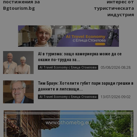
постижения за
интерес от
Bgtourism.bg
туристическата
индустрия
AI в туризма: защо камериерка може да се
окаже по-трудна за...
05/08/2026 08:28
AI Travel Economy с Елица Стоилова
Тим Браун: Хотелите губят пари заради грешки в
данните и липсващи...
13/07/2026 09:02
AI Travel Economy с Елица Стоилова