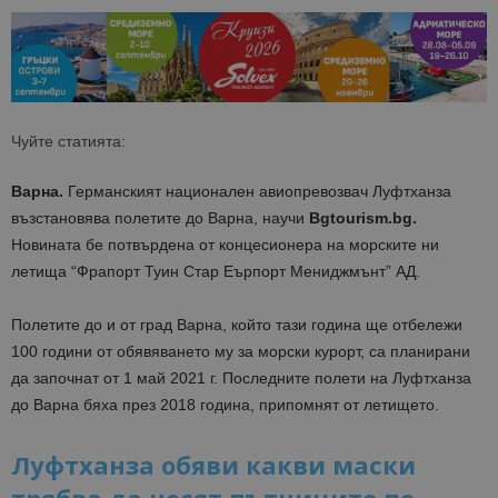
Чуйте статията:
Варна.
Германският национален авиопревозвач
Луфтханза
възстановява полетите до Варна, научи
Bgtourism.bg.
Новината бе потвърдена от концесионера на морските ни
летища “
Фрапорт Туин Стар Еърпорт Мениджмънт” АД.
Полетите до и от град Варна, който тази година ще отбележи
100 години от обявяването му за морски курорт, са планирани
да започнат от 1 май 2021 г. Последните полети на Луфтханза
до Варна бяха през 2018 година, припомнят от летището.
Луфтханза обяви какви маски