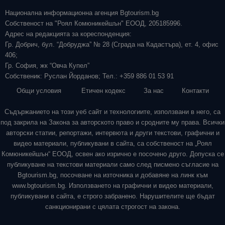
Национална информационна агенция Bgtourism.bg
Собственост на "Роял Комюникейшън" ЕООД, 205185996.
Адрес на редакцията за кореспонденция:
Гр. Добрич, бул. “Добруджа” № 28 (Сграда на Кадастъра), ет. 4, офис
406;
Гр. София, жк “Овча Купел”
Собственик: Руслан Йорданов; Тел.: +359 886 01 53 91
Общи условия
Етичен кодекс
За нас
Контакти
Съдържанието на този уеб сайт и технологиите, използвани в него, са
под закрила на Закона за авторското право и сродните му права. Всички
авторски статии, репортажи, интервюта и други текстови, графични и
видео материали, публикувани в сайта, са собственост на „Роял
Комюникейшън“ ЕООД, освен ако изрично е посочено друго. Допуска се
публикуване на текстови материали само след писмено съгласие на
Bgtourism.bg, посочване на източника и добавяне на линк към
www.bgtourism.bg. Използването на графични и видео материали,
публикувани в сайта, е строго забранено. Нарушителите ще бъдат
санкционирани с цялата строгост на закона.