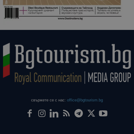
свържете се с нас:
office@bgtourism.bg