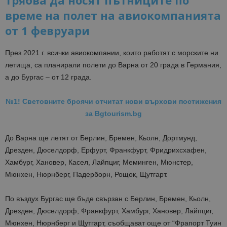
трябва да носят пътниците по
време на полет на авиокомпанията
от 1 февруари
През 2021 г. всички авиокомпании, които работят с морските ни
летища, са планирали полети до Варна от 20 града в Германия,
а до Бургас – от 12 града.
№1! Световните броячи отчитат нови върхови постижения
за Bgtourism.bg
До Варна ще летят от Берлин, Бремен, Кьолн, Дортмунд,
Дрезден, Дюселдорф, Ерфурт, Франкфурт, Фридрихсхафен,
Хамбург, Хановер, Касел, Лайпциг, Меминген, Мюнстер,
Мюнхен, Нюрнберг, Падерборн, Рощок, Щутгарт.
По въздух Бургас ще бъде свързан с Берлин, Бремен, Кьолн,
Дрезден, Дюселдорф, Франкфурт, Хамбург, Хановер, Лайпциг,
Мюнхен, Нюрнберг и Щутгарт, съобщават още от “
Фрапорт Туин