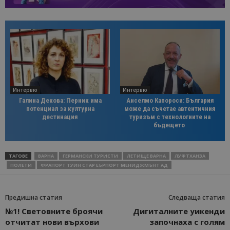
Интервю
Интервю
Галина Декова: Перник има
Анселмо Капороси: България
потенциал за културна
може да съчетае автентичния
дестинация
туризъм с технологиите на
бъдещето
ТАГОВЕ
ВАРНА
ГЕРМАНСКИ ТУРИСТИ
ЛЕТИЩЕ ВАРНА
ЛУФТХАНЗА
ПОЛЕТИ
ФРАПОРТ ТУИН СТАР ЕЪРПОРТ МЕНИДЖМЪНТ АД
Предишна статия
Следваща статия
№1! Световните броячи
Дигиталните уикенди
отчитат нови върхови
започнаха с голям