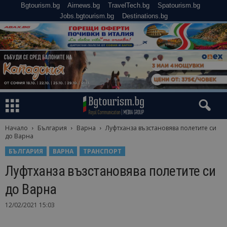
Bgtourism.bg
Airnews.bg
TravelTech.bg
Spatourism.bg
Jobs.bgtourism.bg
Destinations.bg
Начало
България
Варна
Луфтханза възстановява полетите си
до Варна
БЪЛГАРИЯ
ВАРНА
ТРАНСПОРТ
Луфтханза възстановява полетите си
до Варна
12/02/2021 15:03