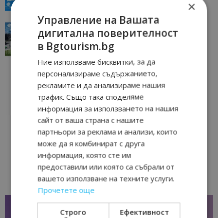
23/06/2026 10:00
Пловдив
×
Управление на Вашата
“Пощенска картичка от…”: Перник – град на
дигитална поверителност
традициите, културата и вдъхновяващите...
в Bgtourism.bg
17/06/2026 09:01
Перник
Ние използваме бисквитки, за да
персонализираме съдържанието,
рекламите и да анализираме нашия
трафик. Също така споделяме
информация за използването на нашия
сайт от ваша страна с нашите
партньори за реклама и анализи, които
може да я комбинират с друга
информация, която сте им
предоставили или която са събрали от
вашето използване на техните услуги.
Прочетете още
Строго
Ефективност