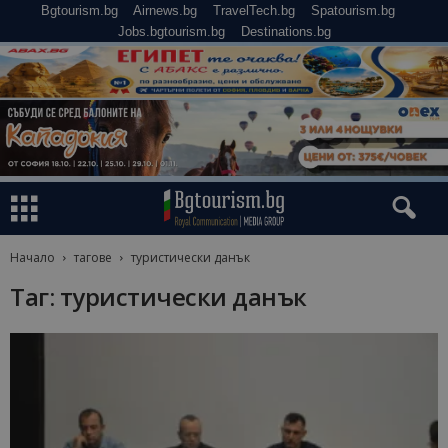
Bgtourism.bg
Airnews.bg
TravelTech.bg
Spatourism.bg
Jobs.bgtourism.bg
Destinations.bg
Начало
тагове
туристически данък
Таг: туристически данък