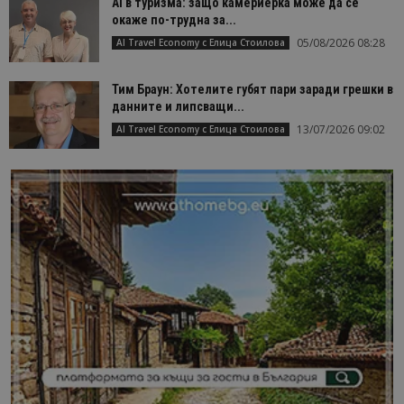
AI в туризма: защо камериерка може да се
окаже по-трудна за...
05/08/2026 08:28
AI Travel Economy с Елица Стоилова
Тим Браун: Хотелите губят пари заради грешки в
данните и липсващи...
13/07/2026 09:02
AI Travel Economy с Елица Стоилова