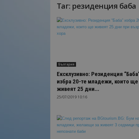
Таг: резиденция баба
Н
а
й
-
в
а
ж
н
о
България
т
о
Ексклузивно: Резиденция “Баба
о
избра 20-те младежи, които ще
т
живеят 25 дни...
т
25/07/2019 10:16
у
р
и
з
м
а
!