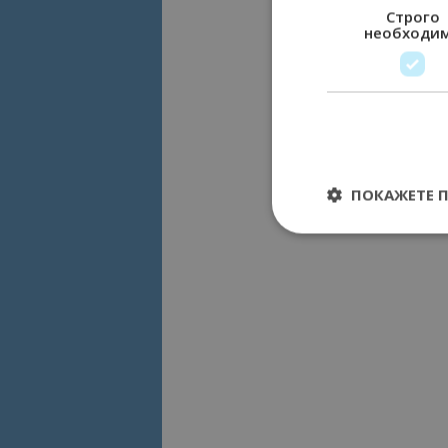
Строго
необходи
ПОКАЖЕТЕ 
Строго необходимит
управление на акау
Име
cookie_notice_acc