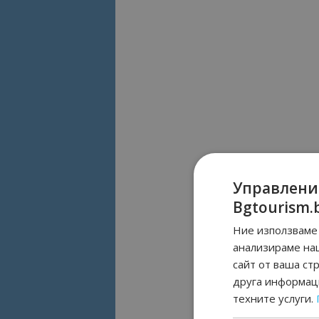
Управлени
Bgtourism.
Ние използваме 
анализираме на
сайт от ваша ст
друга информаци
техните услуги.