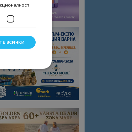
кционалност
ТЕ ВСИЧКИ
елско влизане и
тки.
омните съгласието
квитки на сайта.