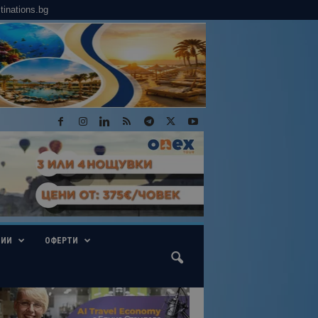
tinations.bg
ГИИ
ОФЕРТИ