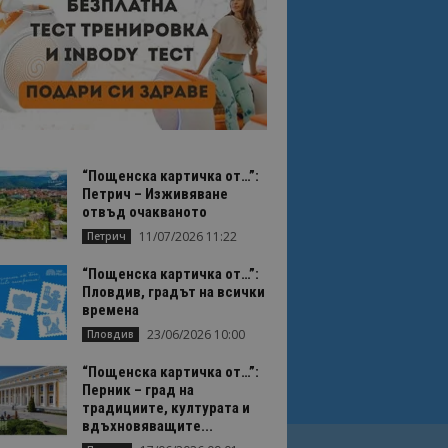
“Пощенска картичка от…”:
Петрич – Изживяване
отвъд очакваното
11/07/2026 11:22
Петрич
“Пощенска картичка от…”:
Пловдив, градът на всички
времена
23/06/2026 10:00
Пловдив
“Пощенска картичка от…”:
Перник – град на
традициите, културата и
вдъхновяващите...