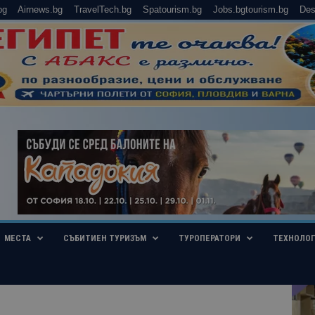
bg
Airnews.bg
TravelTech.bg
Spatourism.bg
Jobs.bgtourism.bg
Des
МЕСТА
СЪБИТИЕН ТУРИЗЪМ
ТУРОПЕРАТОРИ
ТЕХНОЛО