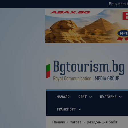
Bgtourism.
B
g
t
o
u
r
i
НАЧАЛО
СВЯТ
БЪЛГАРИЯ
s
m
.
ТРАНСПОРТ
b
g
Начало
тагове
резиденция баба
–