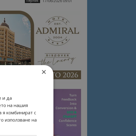
17/06/2026 09:01
Перник
×
 и да
ето на нашия
а я комбинират с
то използване на