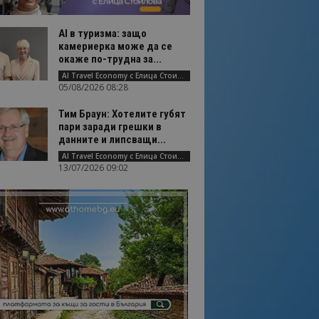
AI в туризма: защо
камериерка може да се
окаже по-трудна за...
AI Travel Economy с Елица Стоилова
05/08/2026 08:28
Тим Браун: Хотелите губят
пари заради грешки в
данните и липсващи...
AI Travel Economy с Елица Стоилова
13/07/2026 09:02