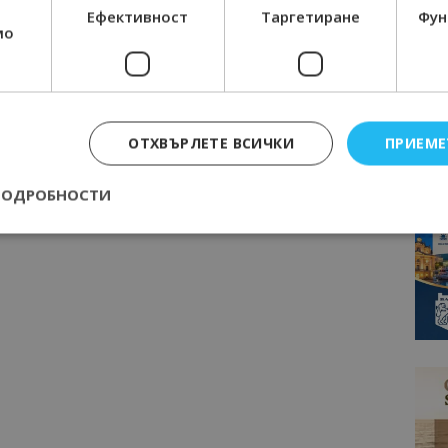
Ефективност
Таргетиране
Фун
мо
ОТХВЪРЛЕТЕ ВСИЧКИ
ПРИЕМЕ
ПОДРОБНОСТИ
Строго необходимо
Ефективност
Таргетиране
Функционалност
е бисквитки позволяват основната функционалност на уебсайта, като потребит
нта. Уебсайтът не може да се използва правилно без строго необходими бискви
Доставчик
/
Валиден
Описание
Домейн
до
epted
lisandraramos.com
7 дни
Тази бисквитка се използва, за да зап
bgtourism.bg
на потребителя за използването на бис