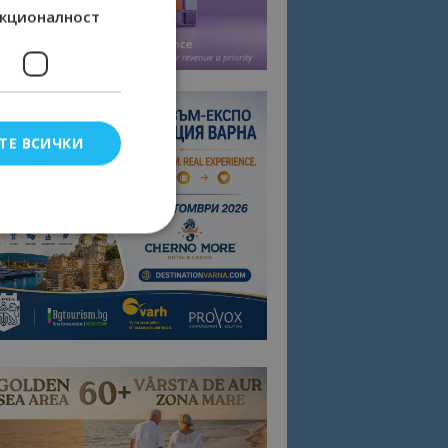
кционалност
ТЕ ВСИЧКИ
елско влизане и
тки.
омните съгласието
квитки на сайта.