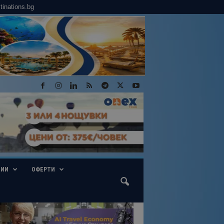
tinations.bg
ГИИ
ОФЕРТИ