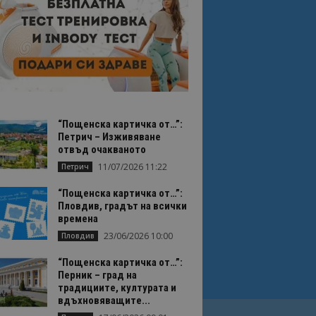
“Пощенска картичка от…”:
Петрич – Изживяване
отвъд очакваното
11/07/2026 11:22
Петрич
“Пощенска картичка от…”:
Пловдив, градът на всички
времена
23/06/2026 10:00
Пловдив
“Пощенска картичка от…”:
Перник – град на
традициите, културата и
вдъхновяващите...