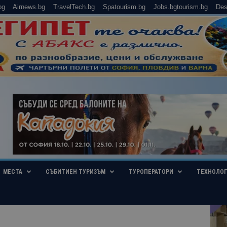
bg
Airnews.bg
TravelTech.bg
Spatourism.bg
Jobs.bgtourism.bg
Des
МЕСТА
СЪБИТИЕН ТУРИЗЪМ
ТУРОПЕРАТОРИ
ТЕХНОЛО