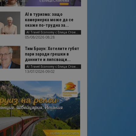
AI в туризма: защо
камериерка може да се
окаже по-трудна за...
AI Travel Economy с Елица Стоилова
05/08/2026 08:28
Тим Браун: Хотелите губят
пари заради грешки в
данните и липсващи...
AI Travel Economy с Елица Стоилова
13/07/2026 09:02