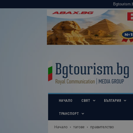
Bgtourism.
B
g
t
o
u
r
i
НАЧАЛО
СВЯТ
БЪЛГАРИЯ
s
m
.
ТРАНСПОРТ
b
g
Начало
тагове
правителство
–