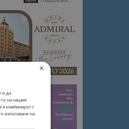
17/06/2026 09:01
Перник
×
 и да
ето на нашия
а я комбинират с
то използване на