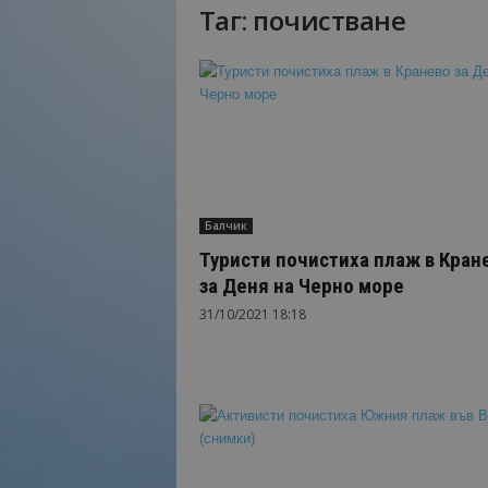
Таг: почистване
Н
а
й
-
в
а
ж
н
о
Балчик
т
о
Туристи почистиха плаж в Кран
о
за Деня на Черно море
т
31/10/2021 18:18
т
у
р
и
з
м
а
!