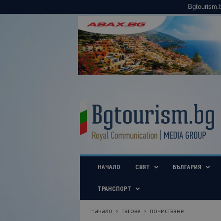
Bgtourism.
B
g
t
o
u
r
i
НАЧАЛО
СВЯТ
БЪЛГАРИЯ
s
m
.
ТРАНСПОРТ
b
g
Начало
тагове
почистване
–