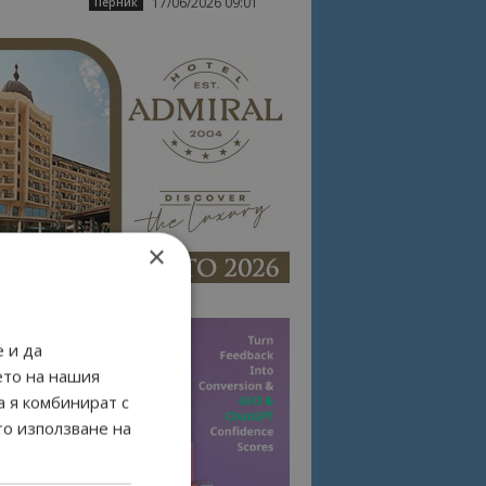
17/06/2026 09:01
Перник
×
 и да
ето на нашия
а я комбинират с
то използване на