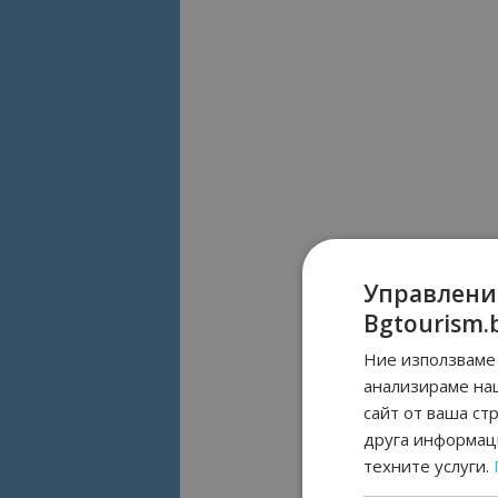
Управлени
Bgtourism.
Ние използваме 
анализираме на
сайт от ваша ст
друга информаци
техните услуги.