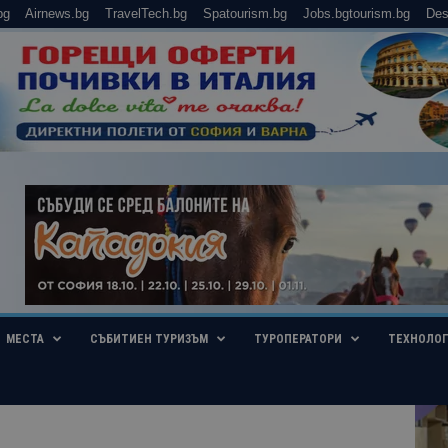
bg
Airnews.bg
TravelTech.bg
Spatourism.bg
Jobs.bgtourism.bg
Des
МЕСТА
СЪБИТИЕН ТУРИЗЪМ
ТУРОПЕРАТОРИ
ТЕХНОЛО