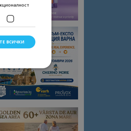
кционалност
ТЕ ВСИЧКИ
елско влизане и
тки.
омните съгласието
квитки на сайта.