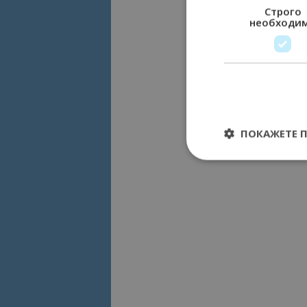
Строго
необходи
ПОКАЖЕТЕ 
Строго необходимит
управление на акау
Име
cookie_notice_acc