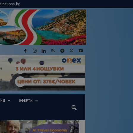
tinations.bg
ГИИ
ОФЕРТИ