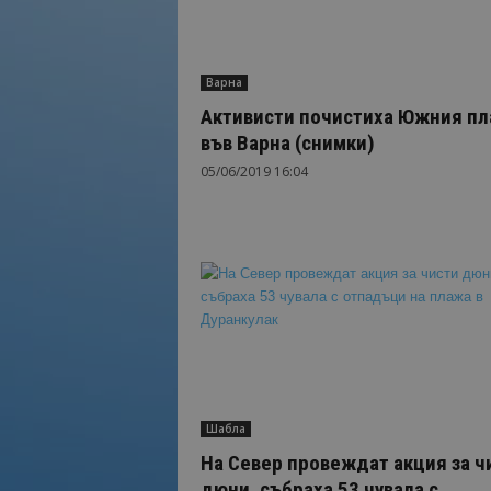
Варна
Активисти почистиха Южния п
във Варна (снимки)
05/06/2019 16:04
Шабла
На Север провеждат акция за ч
дюни, събраха 53 чувала с...