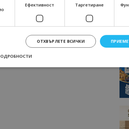
Ефективност
Таргетиране
Фун
мо
ОТХВЪРЛЕТЕ ВСИЧКИ
ПРИЕМЕ
ПОДРОБНОСТИ
Строго необходимо
Ефективност
Таргетиране
Функционалност
е бисквитки позволяват основната функционалност на уебсайта, като потребит
нта. Уебсайтът не може да се използва правилно без строго необходими бискви
Доставчик
/
Валиден
Описание
Домейн
до
epted
lisandraramos.com
7 дни
Тази бисквитка се използва, за да зап
bgtourism.bg
на потребителя за използването на бис