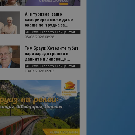
AI в туризма: защо
камериерка може да се
окаже по-трудна за...
AI Travel Economy с Елица Стоилова
05/08/2026 08:28
Тим Браун: Хотелите губят
пари заради грешки в
данните и липсващи...
AI Travel Economy с Елица Стоилова
13/07/2026 09:02