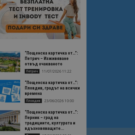
“Пощенска картичка от…”:
Петрич – Изживяване
отвъд очакваното
11/07/2026 11:22
Петрич
“Пощенска картичка от…”:
Пловдив, градът на всички
времена
23/06/2026 10:00
Пловдив
“Пощенска картичка от…”:
Перник – град на
традициите, културата и
вдъхновяващите...