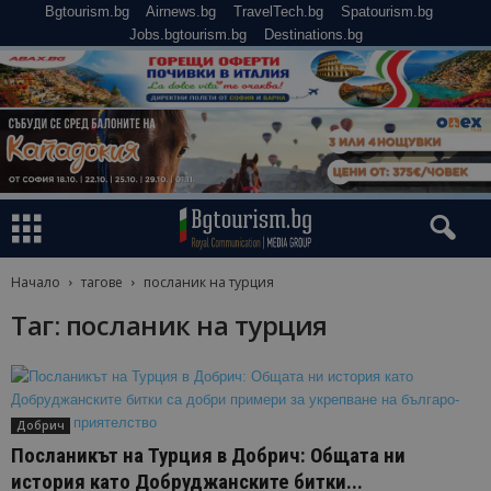
Bgtourism.bg
Airnews.bg
TravelTech.bg
Spatourism.bg
Jobs.bgtourism.bg
Destinations.bg
Начало
тагове
посланик на турция
Таг: посланик на турция
Добрич
Посланикът на Турция в Добрич: Общата ни
история като Добруджанските битки...