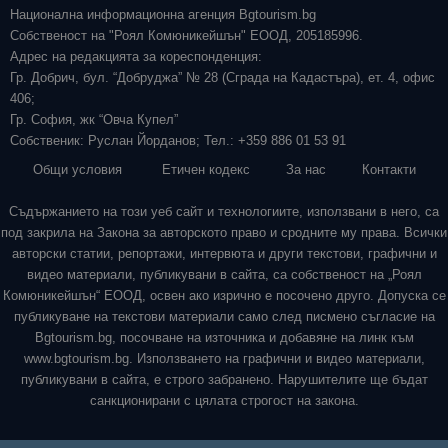
Национална информационна агенция Bgtourism.bg
Собственост на "Роял Комюникейшън" ЕООД, 205185996.
Адрес на редакцията за кореспонденция:
Гр. Добрич, бул. “Добруджа” № 28 (Сграда на Кадастъра), ет. 4, офис
406;
Гр. София, жк “Овча Купел”
Собственик: Руслан Йорданов; Тел.: +359 886 01 53 91
Общи условия
Етичен кодекс
За нас
Контакти
Съдържанието на този уеб сайт и технологиите, използвани в него, са
под закрила на Закона за авторското право и сродните му права. Всички
авторски статии, репортажи, интервюта и други текстови, графични и
видео материали, публикувани в сайта, са собственост на „Роял
Комюникейшън“ ЕООД, освен ако изрично е посочено друго. Допуска се
публикуване на текстови материали само след писмено съгласие на
Bgtourism.bg, посочване на източника и добавяне на линк към
www.bgtourism.bg. Използването на графични и видео материали,
публикувани в сайта, е строго забранено. Нарушителите ще бъдат
санкционирани с цялата строгост на закона.