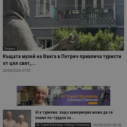
Петрич
Къщата музей на Ванга в Петрич привлича туристи
от цял свят,...
02/06/2026 07:55
AI в туризма: защо камериерка може да се
окаже по-трудна за...
05/08/2026 08:28
AI Travel Economy с Елица Стоилова