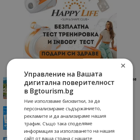
×
Управление на Вашата
“Пощенска картичка от…”: Петрич – Изживяване
дигитална поверителност
отвъд очакваното
в Bgtourism.bg
11/07/2026 11:22
Петрич
Ние използваме бисквитки, за да
персонализираме съдържанието,
“Пощенска картичка от…”: Пловдив, градът на
всички времена
рекламите и да анализираме нашия
трафик. Също така споделяме
23/06/2026 10:00
Пловдив
информация за използването на нашия
сайт от ваша страна с нашите
“Пощенска картичка от…”: Перник – град на