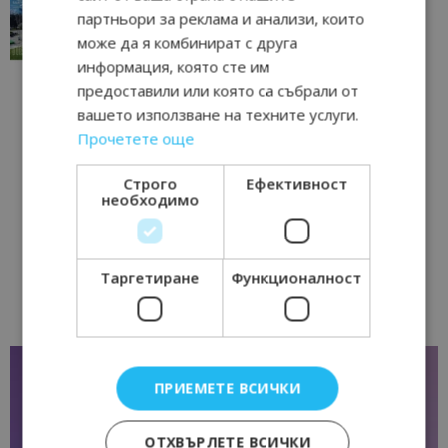
традициите, културата и вдъхновяващите...
партньори за реклама и анализи, които
може да я комбинират с друга
17/06/2026 09:01
Перник
информация, която сте им
предоставили или която са събрали от
вашето използване на техните услуги.
Прочетете още
Строго
Ефективност
необходимо
Таргетиране
Функционалност
ПРИЕМЕТЕ ВСИЧКИ
ОТХВЪРЛЕТЕ ВСИЧКИ