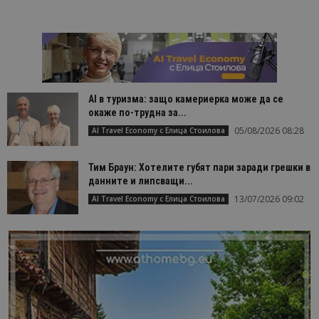
AI в туризма: защо камериерка може да се
окаже по-трудна за...
05/08/2026 08:28
AI Travel Economy с Елица Стоилова
Тим Браун: Хотелите губят пари заради грешки в
данните и липсващи...
13/07/2026 09:02
AI Travel Economy с Елица Стоилова