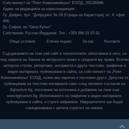
Собственост на "Роял Комюникейшън" ЕООД, 205185996.
Адрес на редакцията за кореспонденция:
Гр. Добрич, бул. “Добруджа” № 28 (Сграда на Кадастъра), ет. 4, офис
406;
Гр. София, жк “Овча Купел”
Собственик: Руслан Йорданов; Тел.: +359 886 01 53 91
Общи условия
Етичен кодекс
За нас
Контакти
Съдържанието на този уеб сайт и технологиите, използвани в него, са
под закрила на Закона за авторското право и сродните му права. Всички
авторски статии, репортажи, интервюта и други текстови, графични и
видео материали, публикувани в сайта, са собственост на „Роял
Комюникейшън“ ЕООД, освен ако изрично е посочено друго. Допуска се
публикуване на текстови материали само след писмено съгласие на
Bgtourism.bg, посочване на източника и добавяне на линк към
www.bgtourism.bg. Използването на графични и видео материали,
публикувани в сайта, е строго забранено. Нарушителите ще бъдат
санкционирани с цялата строгост на закона.