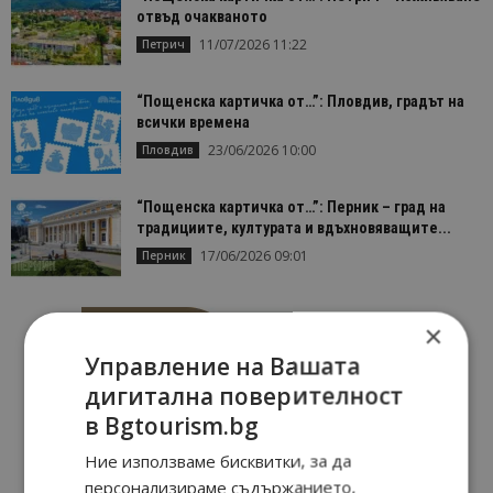
отвъд очакваното
11/07/2026 11:22
Петрич
“Пощенска картичка от…”: Пловдив, градът на
всички времена
23/06/2026 10:00
Пловдив
“Пощенска картичка от…”: Перник – град на
традициите, културата и вдъхновяващите...
17/06/2026 09:01
Перник
×
Управление на Вашата
дигитална поверителност
в Bgtourism.bg
Ние използваме бисквитки, за да
персонализираме съдържанието,