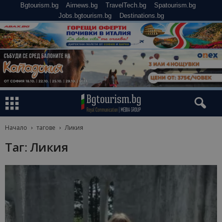
Bgtourism.bg
Airnews.bg
TravelTech.bg
Spatourism.bg
Jobs.bgtourism.bg
Destinations.bg
Начало
тагове
Ликия
Таг: Ликия