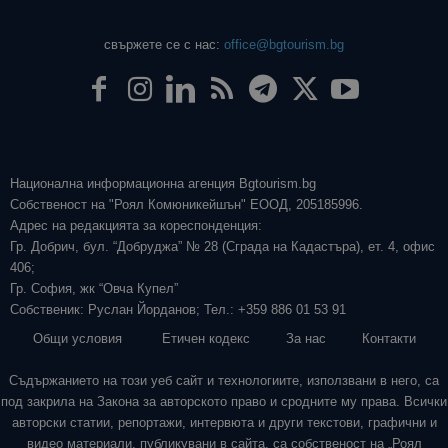
свържете се с нас:
office@bgtourism.bg
Национална информационна агенция Bgtourism.bg
Собственост на "Роял Комюникейшън" ЕООД, 205185996.
Адрес на редакцията за кореспонденция:
Гр. Добрич, бул. “Добруджа” № 28 (Сграда на Кадастъра), ет. 4, офис
406;
Гр. София, жк “Овча Купел”
Собственик: Руслан Йорданов; Тел.: +359 886 01 53 91
Общи условия
Етичен кодекс
За нас
Контакти
Съдържанието на този уеб сайт и технологиите, използвани в него, са
под закрила на Закона за авторското право и сродните му права. Всички
авторски статии, репортажи, интервюта и други текстови, графични и
видео материали, публикувани в сайта, са собственост на „Роял