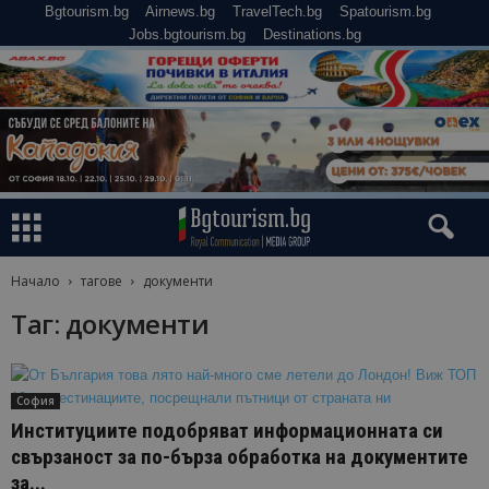
Bgtourism.bg
Airnews.bg
TravelTech.bg
Spatourism.bg
Jobs.bgtourism.bg
Destinations.bg
Начало
тагове
документи
Таг: документи
София
Институциите подобряват информационната си
свързаност за по-бърза обработка на документите
за...