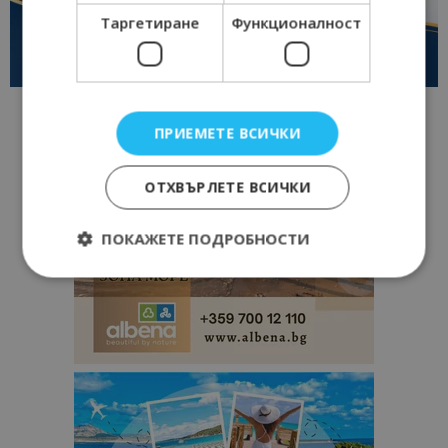
Таргетиране
Функционалност
ПРИЕМЕТЕ ВСИЧКИ
ОТХВЪРЛЕТЕ ВСИЧКИ
ПОКАЖЕТЕ ПОДРОБНОСТИ
Строго необходимо
Ефективност
Таргетиране
Функционалност
Строго необходимите бисквитки позволяват
основната функционалност на уебсайта, като
потребителско влизане и управление на
акаунта. Уебсайтът не може да се използва
правилно без строго необходими бисквитки.