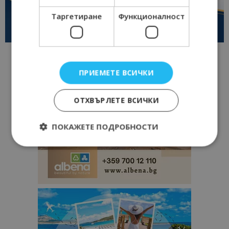
Таргетиране
Функционалност
ПРИЕМЕТЕ ВСИЧКИ
ОТХВЪРЛЕТЕ ВСИЧКИ
ПОКАЖЕТЕ ПОДРОБНОСТИ
Строго необходимо
Ефективност
Таргетиране
Функционалност
Строго необходимите бисквитки позволяват
основната функционалност на уебсайта, като
потребителско влизане и управление на
акаунта. Уебсайтът не може да се използва