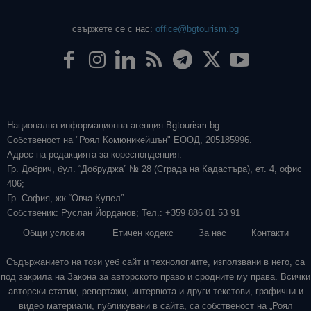
свържете се с нас:
office@bgtourism.bg
Национална информационна агенция Bgtourism.bg
Собственост на "Роял Комюникейшън" ЕООД, 205185996.
Адрес на редакцията за кореспонденция:
Гр. Добрич, бул. “Добруджа” № 28 (Сграда на Кадастъра), ет. 4, офис
406;
Гр. София, жк “Овча Купел”
Собственик: Руслан Йорданов; Тел.: +359 886 01 53 91
Общи условия
Етичен кодекс
За нас
Контакти
Съдържанието на този уеб сайт и технологиите, използвани в него, са
под закрила на Закона за авторското право и сродните му права. Всички
авторски статии, репортажи, интервюта и други текстови, графични и
видео материали, публикувани в сайта, са собственост на „Роял