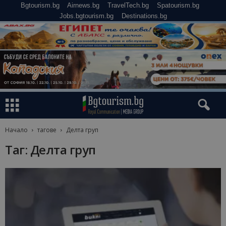
Bgtourism.bg
Airnews.bg
TravelTech.bg
Spatourism.bg
Jobs.bgtourism.bg
Destinations.bg
Начало
тагове
Делта груп
Таг: Делта груп