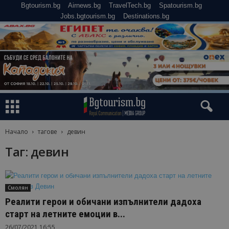
Bgtourism.bg
Airnews.bg
TravelTech.bg
Spatourism.bg
Jobs.bgtourism.bg
Destinations.bg
Начало
тагове
девин
Таг: девин
Смолян
Реалити герои и обичани изпълнители дадоха
старт на летните емоции в...
26/07/2021 16:55