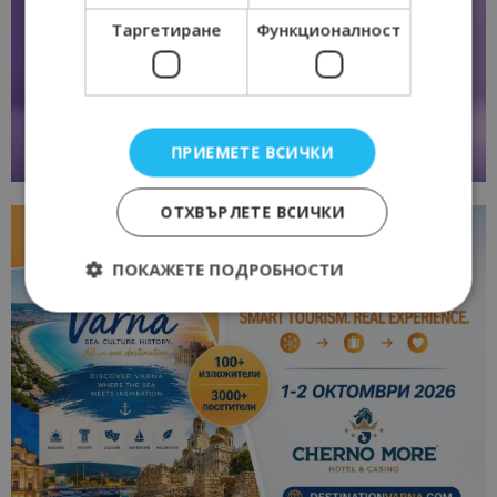
Таргетиране
Функционалност
ПРИЕМЕТЕ ВСИЧКИ
ОТХВЪРЛЕТЕ ВСИЧКИ
ПОКАЖЕТЕ ПОДРОБНОСТИ
Строго необходимо
Ефективност
Таргетиране
Функционалност
Строго необходимите бисквитки позволяват
основната функционалност на уебсайта, като
потребителско влизане и управление на
акаунта. Уебсайтът не може да се използва