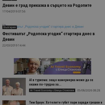
Девин е град приказка в сърцето на Родопите
17/04/2019 07:56
България
Фестивалът „Родопска угодия“ стартира днес в
Девин
22/03/2019 14:44
AI в туризма: защо камериерка може да се
окаже по-трудна за...
05/08/2026 08:28
AI Travel Economy с Елица Стоилова
Тим Браун: Хотелите губят пари заради грешки в