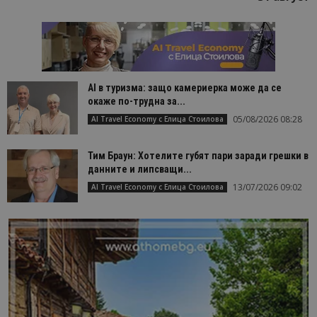
AI в туризма: защо камериерка може да се
окаже по-трудна за...
05/08/2026 08:28
AI Travel Economy с Елица Стоилова
Тим Браун: Хотелите губят пари заради грешки в
данните и липсващи...
13/07/2026 09:02
AI Travel Economy с Елица Стоилова