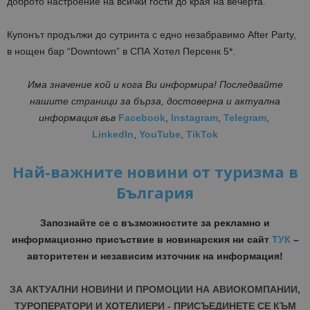
доброто настроение на всички гости до края на вечерта.
Купонът продължи до сутринта с едно незабравимо After Party,
в нощен бар “Downtown” в СПА Хотел Персенк 5*.
Има значение кой и кога Ви информира! Последвайте
нашите страници за бърза, достоверна и актуална
информация
във
Facebook
,
Instagram
,
Telegram
,
LinkedIn
,
YouTube
,
TikTok
Най-важните новини от туризма в
България
Запознайте се с възможностите за рекламно и
информационно присъствие в новинарския ни сайт
ТУК
–
авторитетен и независим източник на информация!
ЗА АКТУАЛНИ НОВИНИ И ПРОМОЦИИ НА АВИОКОМПАНИИ,
ТУРОПЕРАТОРИ И ХОТЕЛИЕРИ - ПРИСЪЕДИНЕТЕ СЕ КЪМ