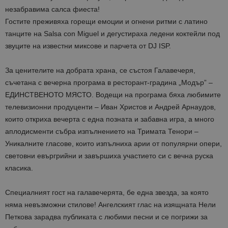
незабравима салса фиеста!
Гостите преживяха горещи емоции и огнени ритми с латино
танците на Salsa con Miguel и дегустираха ледени коктейли под
звуците на известни миксове и парчета от DJ ISP.
За ценителите на добрата храна, се състоя Галавечеря,
съчетана с вечерна програма в ресторант-градина „Модър” –
ЕДИНСТВЕНОТО МЯСТО. Водещи на програма бяха любимите
телевизионни продуценти – Иван Христов и Андрей Арнаудов,
които откриха вечерта с една позната и забавна игра, а много
аплодисменти събра изпълнението на Тримата Тенори –
Уникалните гласове, които изпълниха арии от популярни опери,
световни евъргрийни и завършиха участието си с вечна руска
класика.
Специалният гост на галавечерята, бе една звезда, за която
няма невъзможни стилове! Ангелският глас на изящната Нели
Петкова зарадва публиката с любими песни и се погрижи за