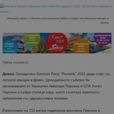
Реалити герои и обичани изпълнители дадоха старт на летните емоции в
Девин
Чуйте статията:
Девин.
Грандиозно Summer Party “Persenk” 2021 даде старт на
летните емоции в Девин. Целодневното събитие бе
организирано от Термален Аквапарк Персенк и СПА Хотел
Персенк и събра стотици хора, които съчетаха приятното
забавление със здравословна почивка.
Разположен на 710 метра надморска височина Персенк е