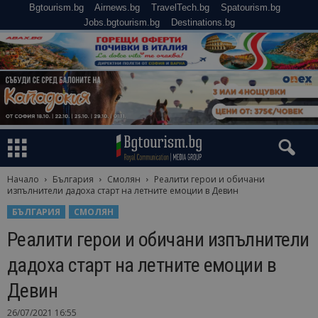
Bgtourism.bg
Airnews.bg
TravelTech.bg
Spatourism.bg
Jobs.bgtourism.bg
Destinations.bg
Начало
България
Смолян
Реалити герои и обичани
изпълнители дадоха старт на летните емоции в Девин
БЪЛГАРИЯ
СМОЛЯН
Реалити герои и обичани изпълнители
дадоха старт на летните емоции в
Девин
26/07/2021 16:55