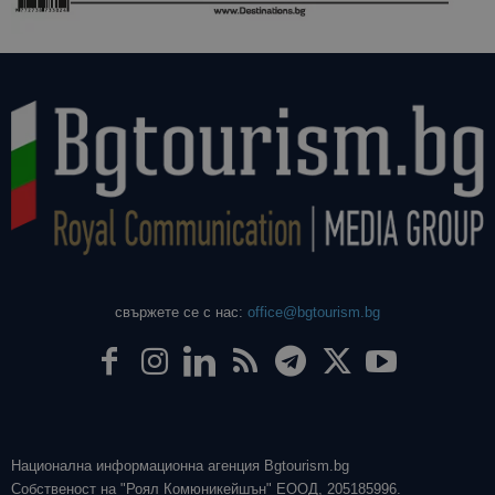
свържете се с нас:
office@bgtourism.bg
Национална информационна агенция Bgtourism.bg
Собственост на "Роял Комюникейшън" ЕООД, 205185996.