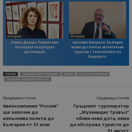
Интервю
Интервю
Галина Декова: Перник има
Анселмо Капороси: България
потенциал за културна
може да съчетае автентичния
дестинация
туризъм с технологиите на
бъдещето
ТАГОВЕ
SUMMER PARTY "PERSENK"
ДЕВИН
СПА ХОТЕЛ ПЕРСЕНК
ТЕРМАЛЕН АКВАПАРК ПЕРСЕНК
Предишна статия
Следваща статия
Авиокомпания “Россия”
Гръцкият туроператор
ще започне да
„Музенидис Травъл“
изпълнява полети до
обяви нова дата, няма
България от 31 юли
да обслужва туристи до
31 август