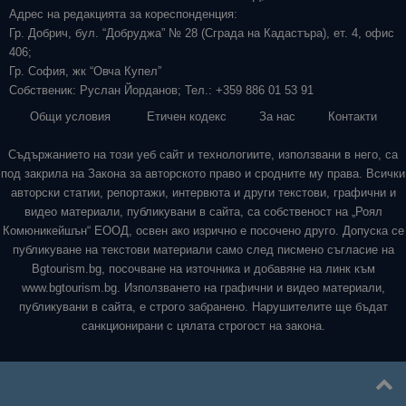
Адрес на редакцията за кореспонденция:
Гр. Добрич, бул. “Добруджа” № 28 (Сграда на Кадастъра), ет. 4, офис
406;
Гр. София, жк “Овча Купел”
Собственик: Руслан Йорданов; Тел.: +359 886 01 53 91
Общи условия
Етичен кодекс
За нас
Контакти
Съдържанието на този уеб сайт и технологиите, използвани в него, са
под закрила на Закона за авторското право и сродните му права. Всички
авторски статии, репортажи, интервюта и други текстови, графични и
видео материали, публикувани в сайта, са собственост на „Роял
Комюникейшън“ ЕООД, освен ако изрично е посочено друго. Допуска се
публикуване на текстови материали само след писмено съгласие на
Bgtourism.bg, посочване на източника и добавяне на линк към
www.bgtourism.bg. Използването на графични и видео материали,
публикувани в сайта, е строго забранено. Нарушителите ще бъдат
санкционирани с цялата строгост на закона.