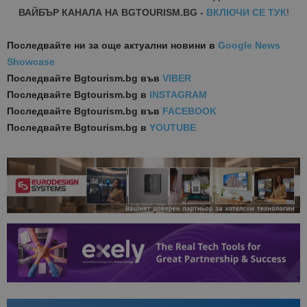
ВАЙБЪР КАНАЛА НА BGTOURISM.BG -
ВКЛЮЧИ СЕ ТУК
!
Последвайте ни за още актуални новини
в
Google News
Showcase
Последвайте
Bgtourism.bg във
VIBER
Последвайте
Bgtourism.bg в
INSTAGRAM
Последвайте
Bgtourism.bg във
FACEBOOK
Последвайте
Bgtourism.bg в
YOUTUBE