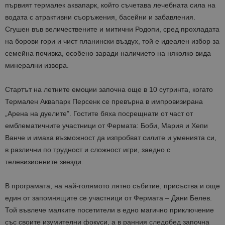
първият термалек аквапарк, който съчетава лечебната сила на
водата с атрактивни съоръжения, басейни и забавления.
Сгушен във величествените и митични Родопи, сред прохладата
на борови гори и чист планински въздух, той е идеален избор за
семейна почивка, особено заради наличието на няколко вида
минерални извора.
Стартът на летните емоции започна още в 10 сутринта, когато
Термален Аквапарк Персенк се превърна в импровизирана
„Арена на дуелите”. Гостите бяха посрещнати от част от
емблематичните участници от Фермата: Боби, Мария и Хепи
Ванче и имаха възможност да изпробват силите и уменията си,
в различни по трудност и сложност игри, заедно с
телевизионните звезди.
В програмата, на най-голямото лятно събитие, присъства и още
един от запомнящите се участници от Фермата – Дани Белев.
Той въвлече малките посетители в едно магично приключение
със своите изумителни фокуси, а в ранния следобед започна