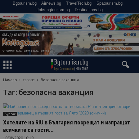
Bgtourism.bg
Airnews.bg
TravelTech.bg
Spatourism.bg
Jobs.bgtourism.bg
Destinations.bg
Начало
тагове
безопасна ваканция
Таг: безопасна ваканция
Бургас
Хотелите на RIU в България посрещат и изпращат
всичките си гости...
10/08/2020 10:19