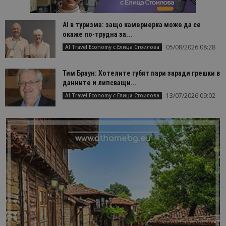
AI в туризма: защо камериерка може да се
окаже по-трудна за...
05/08/2026 08:28
AI Travel Economy с Елица Стоилова
Тим Браун: Хотелите губят пари заради грешки в
данните и липсващи...
13/07/2026 09:02
AI Travel Economy с Елица Стоилова