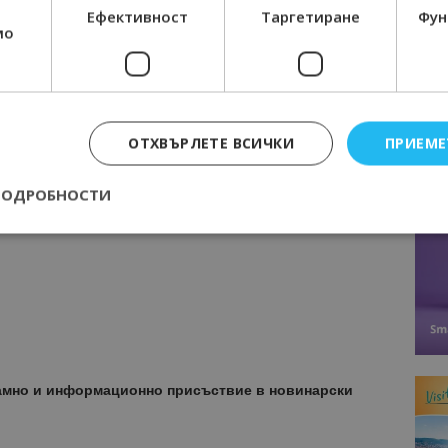
 и удобно, с възможност за заплащате кредитна карта.
Ефективност
Таргетиране
Фун
мо
adise, Riu Helios Bay
ОТХВЪРЛЕТЕ ВСИЧКИ
ПРИЕМЕ
 понеделник до събота от 09.00 до 18.00
 +359 885 111 081
ПОДРОБНОСТИ
024100
Строго необходимо
Ефективност
Таргетиране
Функционалност
е бисквитки позволяват основната функционалност на уебсайта, като потребит
нта. Уебсайтът не може да се използва правилно без строго необходими бискви
Доставчик
/
Валиден
Описание
Домейн
до
амно и информационно присъствие в новинарски
epted
lisandraramos.com
7 дни
Тази бисквитка се използва, за да зап
bgtourism.bg
на потребителя за използването на бис