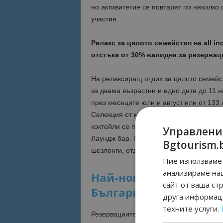
но активитетие се повтарят по няколко 
участие.
Релакс за цялото семействп на all in
отстъка от 30% валидна за резервац
На релаксиращ отдих за цялото семейс
за двама възрастни и едно дете до 11 н
през месеците юли и август или от 133 
Селекция от местни алкохолни и безал
коктейли се предлагат на всеки един от
Управлени
Лаундж бар. Откритият басейн (600 м2)
Bgtourism.
шезлонги, отделно джакузи, както и с г
Ние използваме 
анализираме на
Най-новият петзвезден
сайт от ваша ст
България отваря врати
друга информаци
техните услуги.
Резервациите вече са възможни и през