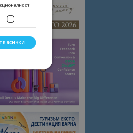
кционалност
ТЕ ВСИЧКИ
елско влизане и
тки.
омните съгласието
квитки на сайта.