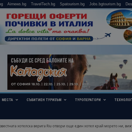
bg
Airnews.bg
TravelTech.bg
Spatourism.bg
Jobs.bgtourism.bg
Des
МЕСТА
СЪБИТИЕН ТУРИЗЪМ
ТУРОПЕРАТОРИ
ТЕХНОЛО
вестната хотелска верига Riu отвори още един хотел край морето ни, вижт