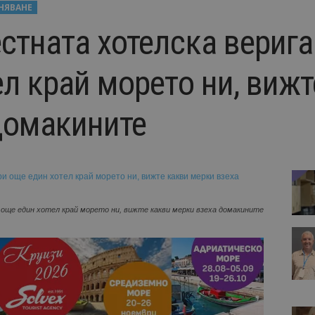
НЯВАНЕ
тната хотелска верига
л край морето ни, вижт
домакините
още един хотел край морето ни, вижте какви мерки взеха домакините