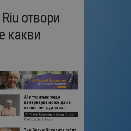
 Riu отвори
е какви
AI в туризма: защо
камериерка може да се
окаже по-трудна за...
AI Travel Economy с Елица Стоилова
05/08/2026 08:28
Тим Браун: Хотелите губят