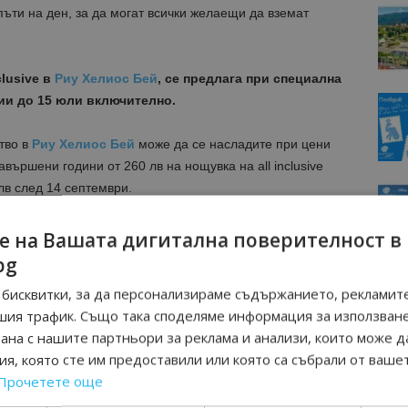
пъти на ден, за да могат всички желаещи да вземат
clusive в
Риу Хелиос Бей
, се предлага при специална
ии до 15 юли включително.
тво в
Риу Хелиос Бей
може да се насладите при цени
авършени години от 260 лв на нощувка на all inclusive
лв след 14 септември.
кохолни напитки и разнообразие от освежаващи
 четирите бара: Лоби бар, Бар Басейн с чил-аут зона,
е на Вашата дигитална поверителност в
 се намира между хотела и плажа и разполага с водни
bg
оляма слънчева тераса с безплатни шезлонги и чадъри.
бисквитки, за да персонализираме съдържанието, рекламите
шия трафик. Също така споделяме информация за използван
 хотел от веригата Riu в
рана с нашите партньори за реклама и анализи, които може д
 за сезон 2020 на 2 юли
я, която сте им предоставили или която са събрали от ваше
Прочетете още
 официалните уебсайтове на хотелите