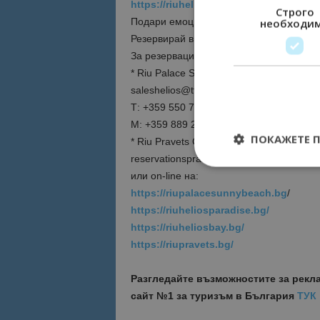
https://riuheliosbay.bg
/ – бързо, лесно
Строго
Подари емоция!
необходи
Резервирай в RIU Hotels and Resorts!
За резервации:
* Riu Palace Sunny Beach, Riu Helios Par
saleshelios@tts.bg
Т: +359 550 77 337; +359 550 77 339 от
М: +359 889 255 955; +359 885 111 076;
ПОКАЖЕТЕ 
* Riu Pravets Golf and Spa
reservationspravets@tts.bg / T: +359 29
или on-line на:
https://riupalacesunnybeach.bg
/
https://riuheliosparadise.bg/
Строго необходимит
https://riuheliosbay.bg/
управление на акау
https://riupravets.bg/
Име
Разгледайте възможностите за рекл
cookie_notice_acc
сайт №1 за туризъм в България
ТУК