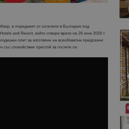
Обзор, е поредният от хотелите в България под
otels and Resort, който отвори врати на 26 юни 2020 г.
гогодишен опит за изготвяне на всеобхватни предпазни
н със спокойствие престой за гостите си.