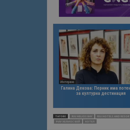
Интервю
Галина Декова: Перник има поте
за културна дестинация
ТАГОВЕ
RIU HELIOS BAY
RIU HOTELS AND RESOR
РИУ ХЕЛИОС БЕЙ
ХОТЕЛ