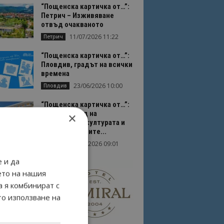
“Пощенска картичка от…”:
Петрич – Изживяване
отвъд очакваното
11/07/2026 11:22
Петрич
“Пощенска картичка от…”:
Пловдив, градът на всички
времена
23/06/2026 10:00
Пловдив
“Пощенска картичка от…”:
Перник – град на
×
традициите, културата и
вдъхновяващите...
17/06/2026 09:01
Перник
 и да
ето на нашия
а я комбинират с
то използване на