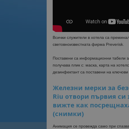
Всички служители в хотела сa преминал
световноизвестната фирма Preverisk.
Поставени са информационни табели за 
получава плик с: маска, карта на хотел
дезинфектант са поставени на ключови 
Железни мерки за без
Riu отвори първия си
вижте как посрещнаха
(снимки)
Анимация се провежда само при спазван