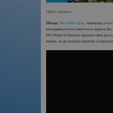
Чуйте статията:
Обзор.
Riu Helios Bay
, намиращ се в 
мениджмънта на известната верига Riu H
RIU Hotels & Resorts прилага своя дъл
мерки, за да осигури приятен и изпълне