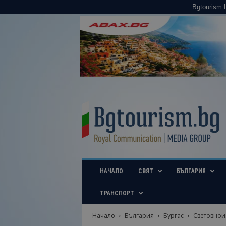
Bgtourism.
B
g
t
o
u
r
i
НАЧАЛО
СВЯТ
БЪЛГАРИЯ
s
m
.
ТРАНСПОРТ
b
g
Начало
България
Бургас
Световноиз
–