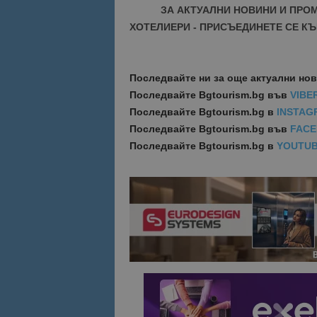
ЗА АКТУАЛНИ НОВИНИ И ПРО
ХОТЕЛИЕРИ - ПРИСЪЕДИНЕТЕ СЕ КЪ
Име
Име
sc_is_visitor_uniq
is_visitor_unique
Последвайте ни за още актуални но
Последвайте
Bgtourism.bg във
VIBE
Последвайте
Bgtourism.bg в
INSTAG
is_unique
Последвайте
Bgtourism.bg във
FAC
Последвайте
Bgtourism.bg в
YOUTU
_ga_B09EBBY8PY
_ga_WXPDN4HSCV
_ga_FK650GXHRZ
_ga