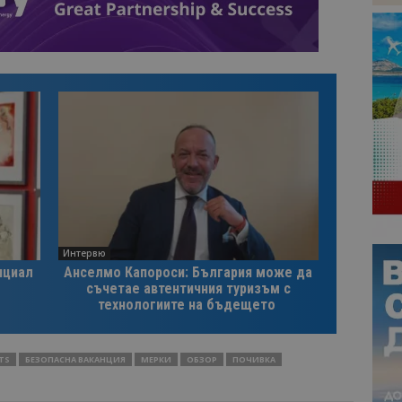
Интервю
нциал
Анселмо Капороси: България може да
съчетае автентичния туризъм с
технологиите на бъдещето
TS
БЕЗОПАСНА ВАКАНЦИЯ
МЕРКИ
ОБЗОР
ПОЧИВКА