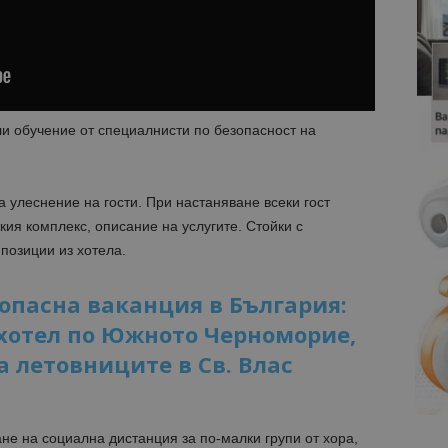
и обучение от специалнисти по безопасност на
улеснение на гости. При настаняване всеки гост
ския комплекс, описание на услугите. Стойки с
позиции из хотела.
опасна ваканция в България:
 хотел по Южното Черноморие,
 летовниците в Св. Влас
е на социална дистанция за по-малки групи от хора,