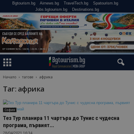
Bgtourism.bg
Airnews.bg
TravelTech.bg
Spatourism.bg
Jobs.bgtourism.bg
Destinations.bg
Начало
тагове
африка
Таг: африка
София
Тез Тур планира 11 чартъра до Тунис с чудесна
програма, първият...
28/04/2021 16:34