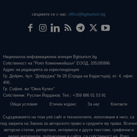
свържете се с нас:
office@bgtourism.bg
Национална информационна агенция Bgtourism.bg
Собственост на "Роял Комюникейшън" ЕООД, 205185996.
Адрес на редакцията за кореспонденция:
Гр. Добрич, бул. “Добруджа” № 28 (Сграда на Кадастъра), ет. 4, офис
406;
Гр. София, жк “Овча Купел”
Собственик: Руслан Йорданов; Тел.: +359 886 01 53 91
Общи условия
Етичен кодекс
За нас
Контакти
Съдържанието на този уеб сайт и технологиите, използвани в него, са
под закрила на Закона за авторското право и сродните му права. Всички
авторски статии, репортажи, интервюта и други текстови, графични и
видео материали, публикувани в сайта, са собственост на „Роял