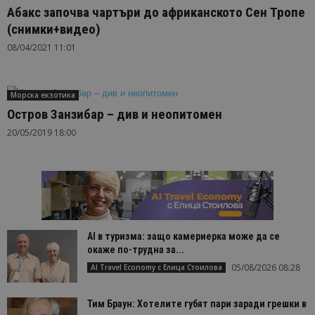
Абакс започва чартъри до африканското Сен Тропе
(снимки+видео)
08/04/2021 11:01
Морска екзотика
Остров Занзибар – див и неопитомен
20/05/2019 18:00
AI в туризма: защо камериерка може да се
окаже по-трудна за...
05/08/2026 08:28
AI Travel Economy с Елица Стоилова
Тим Браун: Хотелите губят пари заради грешки в